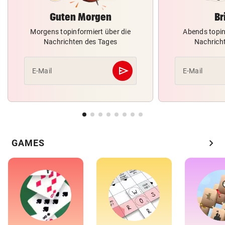
Guten Morgen
Br
Morgens topinformiert über die
Abends topin
Nachrichten des Tages
Nachrich
send
E-Mail
E-Mail
Abschicken
chevron_right
GAMES