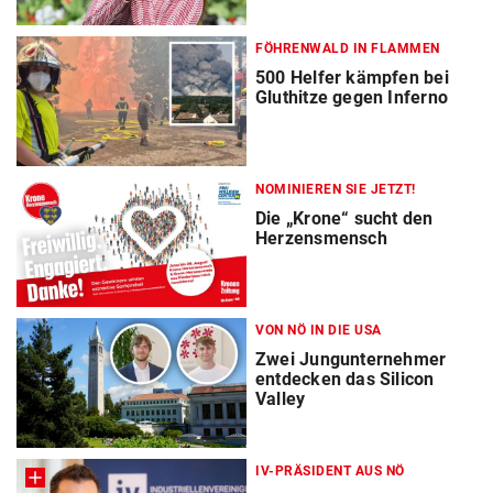
FÖHRENWALD IN FLAMMEN
500 Helfer kämpfen bei
Gluthitze gegen Inferno
NOMINIEREN SIE JETZT!
Die „Krone“ sucht den
Herzensmensch
VON NÖ IN DIE USA
Zwei Jungunternehmer
entdecken das Silicon
Valley
IV-PRÄSIDENT AUS NÖ