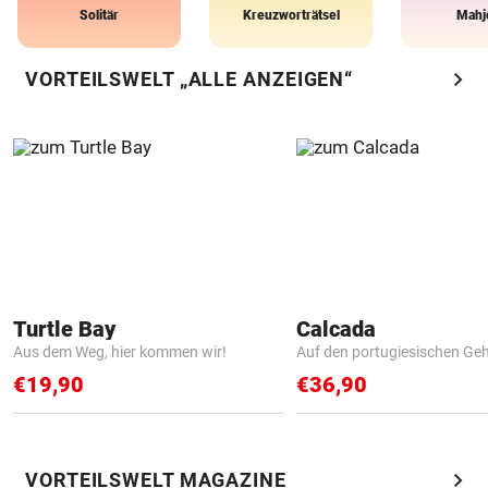
Solitär
Kreuzworträtsel
Mahj
chevron_right
VORTEILSWELT „ALLE ANZEIGEN“
Turtle Bay
Calcada
Aus dem Weg, hier kommen wir!
Auf den portugiesischen G
€19,90
€36,90
chevron_right
VORTEILSWELT MAGAZINE