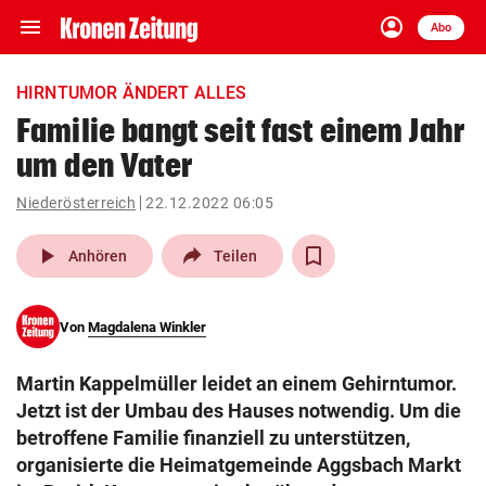
menu
account_circle
Navigation
Anmelden
Abo
close
Schließen
ein-/ausklappen
HIRNTUMOR ÄNDERT ALLES
Abonnieren
Familie bangt seit fast einem Jahr
um den Vater
account_circle
arrow_right
Anmelden
Niederösterreich
22.12.2022 06:05
pin_drop
arrow_right
Bundesland auswäh
Wien
play_arrow
Anhören
Teilen
bookmark
Merkliste
Von
Magdalena Winkler
Suchbegriff
search
Martin Kappelmüller leidet an einem Gehirntumor.
eingeben
Jetzt ist der Umbau des Hauses notwendig. Um die
betroffene Familie finanziell zu unterstützen,
organisierte die Heimatgemeinde Aggsbach Markt