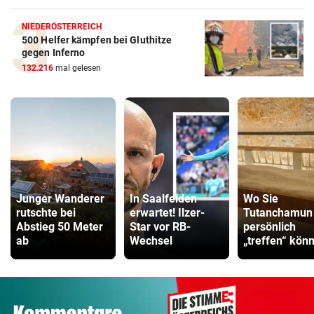
NIEDERÖSTERREICH
500 Helfer kämpfen bei Gluthitze
gegen Inferno
132.216
mal gelesen
Junger Wanderer
In Saalfelden
Wo Sie
rutschte bei
erwartet! Ilzer-
Tutanchamun
Abstieg 50 Meter
Star vor RB-
persönlich
ab
Wechsel
„treffen“ kön