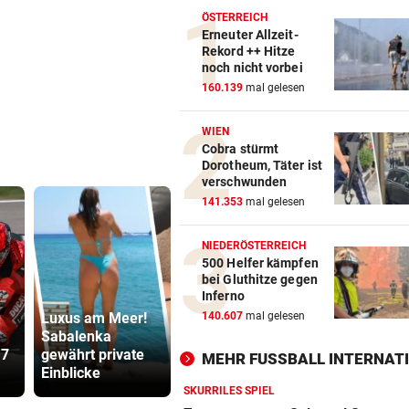
ÖSTERREICH
Erneuter Allzeit-
Rekord ++ Hitze
noch nicht vorbei
160.139
mal gelesen
WIEN
Cobra stürmt
Dorotheum, Täter ist
verschwunden
141.353
mal gelesen
NIEDERÖSTERREICH
500 Helfer kämpfen
bei Gluthitze gegen
Inferno
Luxus am Meer!
140.607
mal gelesen
Sabalenka
Präventivha
17
gewährt private
Die Wende ist weit
Gefährder,
MEHR FUSSBALL INTERNATI
Einblicke
entfernt
soll abschi
SKURRILES SPIEL