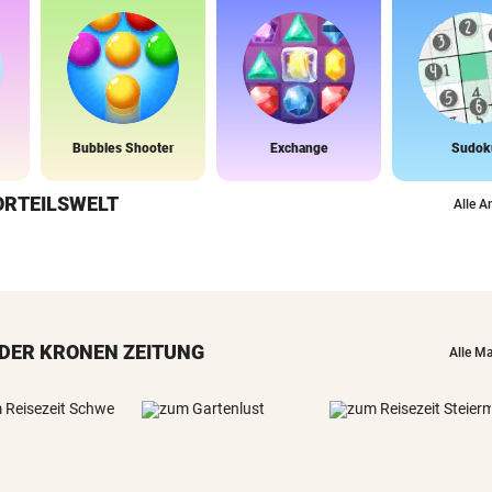
Bubbles Shooter
Exchange
Sudok
ORTEILSWELT
Alle A
DER KRONEN ZEITUNG
Alle M