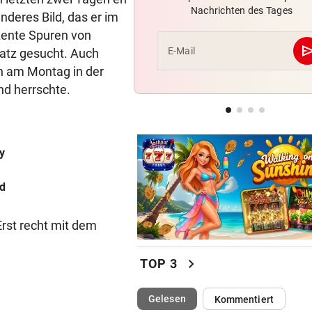
Nachrichten des Tages
Klepeisz: „Herausforderung,
nderes Bild, das er im
ich haben wollte“
zente Spuren von
se
E-Mail
latz gesucht. Auch
ANDREAS HERZOG:
h am Montag in der
„Nur Pflicht erfüllt, brauche
d herrschte.
Ausrufezeichen!“
VERATSCHNIG GEGEN „EX“
Bullen-Ass: „Dann würde ic
y
gegen den WAC jubeln!“
d
Erst recht mit dem
chevron_right
TOP 3
(ausgewählt)
Gelesen
Kommentiert