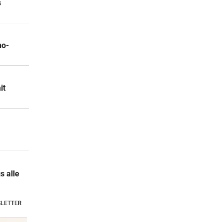
s
no-
it
s alle
LETTER