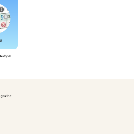
u
Snake
nzeigen
agazine