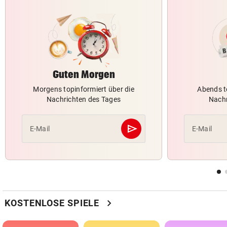
Guten Morgen
Morgens topinformiert über die
Abends t
Nachrichten des Tages
Nachr
send
E-Mail
E-Mail
Abschicken
chevron_right
KOSTENLOSE SPIELE