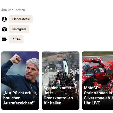
Ähnliche Themen
Lionel Messi
Instagram
Affäre
Spanien kontert:
MotoGP:
„Nur Pflicht erfüllt,
Jetzt
Sprintrennen in
brauchen
Grenzkontrollen
Silverstone ab 
Ausrufezeichen!“
für Italien
Uhr LIVE