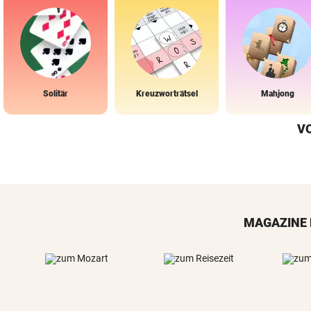
Solitär
Kreuzworträtsel
Mahjong
V
MAGAZINE 