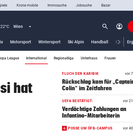
piele
Krone mobile
Immosuche
Jobsuche
Bazar
search
account_circle
Menü aufklappen
Suchen
22°C
Wien
ix
Motorsport
Wintersport
Ski Alpin
Handball
Eishocke
Er
(ausgewählt)
ropa League
International
Regionalliga
Unterhaus
Frauen
len
FLUCH DER KARIBIK
vor 
Rückschlag kam für „Captai
si hat
Colin“ im Zeitfahren
UEFA BESTÄTIGT:
vor 2
Verdächtige Zahlungen an
Infantino-Mitarbeiterin
POSSE UM ÖFB-CAMPUS
vor 4