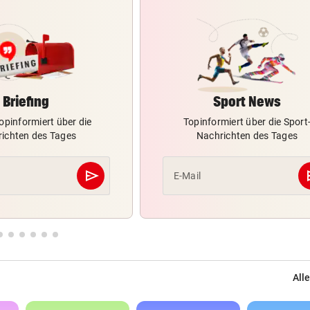
Briefing
Sport News
opinformiert über die
Topinformiert über die Sport
ichten des Tages
Nachrichten des Tages
send
s
E-Mail
Abschicken
Alle