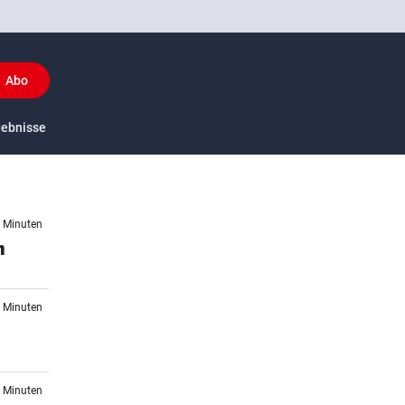
Abo
y
gebnisse
US-Sport
7 Minuten
n
1 Minuten
0 Minuten