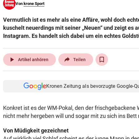
Von
krone Sport
© Krone Multimedia GmbH & Co KG 2026
Muthgasse 2, 1190 Wien
Vermutlich ist es mehr als eine Affäre, wohl doch echt
kuschelt neuerdings mit seiner „Neuen“ und zeigt es a
Instagram. Es handelt sich dabei um ein echtes Goldst
play_arrow
Artikel anhören
Teilen
Kronen Zeitung als bevorzugte Google-Q
Konkret ist es der WM-Pokal, den der frischgebackene 
nicht mehr hergeben will und sogar mit zu sich ins Bett
Von Müdigkeit gezeichnet
Auf wirklich viel Schlaf scheint es der junge Mann in d