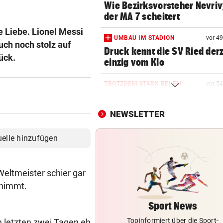
Wie Bezirksvorsteher Nevriv
der MA 7 scheitert
e Liebe. Lionel Messi
UMBAU IM STADION
vor 4
uch noch stolz auf
Druck kennt die SV Ried derz
ück.
einzig vom Klo
TROTZDEM STARK BEI EM
vor 5
Beim Spazieren am Kopf verl
„War echt blöd“
NEWSLETTER
HEIL KEHRT HEIM
uelle hinzufügen
Pfeifkonzert? „Habe für den 
alles gegeben!“
Weltmeister schier gar
LISL PERKAUS
 nimmt.
Wienerin stieß vor 100 Jahre
Rekord für Ewigkeit
Sport News
Topinformiert über die Sport-
en letzten zwei Tagen eh
NACH FRANKFURT-WECHSEL