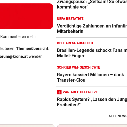
Zwangspause: „Seltsam! So etwa
kommt nie vor“
UEFA BESTÄTIGT:
Verdächtige Zahlungen an Infanti
Mitarbeiterin
ein Kommentieren mehr
BEI BARESI-ABSCHIED
skutieren:
Themenübersicht
.
Brasilien-Legende schockt Fans m
Mallet-Finger
forum@krone.at
wenden.
SCHRIEB WM-GESCHICHTE
Bayern kassiert Millionen – dank
Transfer-Clou
VARIABLE OFFENSIVE
Rapids System? „Lassen den Jung
Freiheiten!“
ALLE NEWS