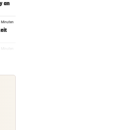
y an
9 Minuten
eit
4 Minuten
etzt:
04:30
Klub
04:30
n
Guten Morgen
Morgens topinformiert über die
04:30