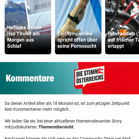
Heftiges Beben
riss Tiroler am
Ex-Olympionike
Fahrraddieb (
Morgen aus
spricht offen über
auf frischer T
Schlaf
seine Pornosucht
ertappt
Da dieser Artikel älter als 18 Monate ist, ist zum jetzigen Zeitpunkt
kein Kommentieren mehr möglich.
Wir laden Sie ein, bei einer aktuelleren themenrelevanten Story
mitzudiskutieren:
Themenübersicht
.
Bei Fragen können Sie sich gern an das Community-Team per Mail