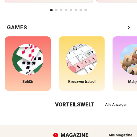
chevron_right
GAMES
Solitär
Kreuzworträtsel
Mahj
VORTEILSWELT
Alle Anzeigen
MAGAZINE
Alle Magazine