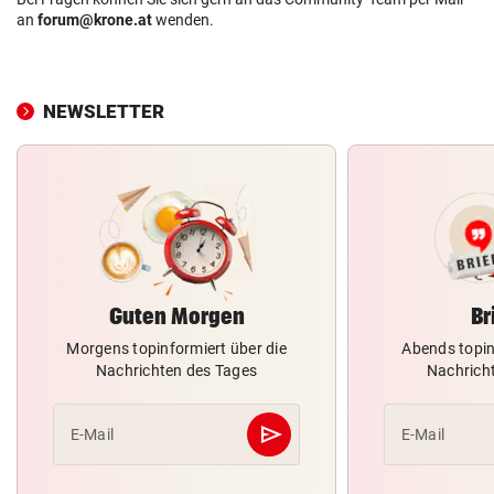
an
forum@krone.at
wenden.
NEWSLETTER
Guten Morgen
Br
Morgens topinformiert über die
Abends topin
Nachrichten des Tages
Nachrich
send
E-Mail
E-Mail
Abschicken