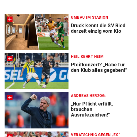
UMBAU IM STADION
Druck kennt die SV Ried
derzeit einzig vom Klo
HEIL KEHRT HEIM
Pfeifkonzert? „Habe für
den Klub alles gegeben!“
ANDREAS HERZOG:
„Nur Pflicht erfüllt,
brauchen
Ausrufezeichen!“
VERATSCHNIG GEGEN „EX“