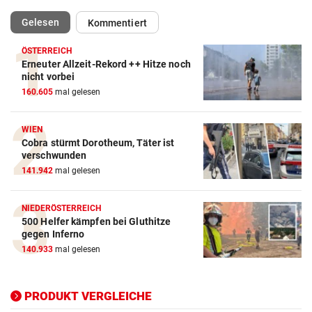
(ausgewählt)
Gelesen
Kommentiert
ÖSTERREICH
Erneuter Allzeit-Rekord ++ Hitze noch
Action-Cam Vergleich
nicht vorbei
160.605
mal gelesen
ZUM VERGLEICH
Crosstrainer Vergleich
WIEN
Cobra stürmt Dorotheum, Täter ist
ZUM VERGLEICH
verschwunden
141.942
mal gelesen
E-Bike Vergleich
ZUM VERGLEICH
NIEDERÖSTERREICH
500 Helfer kämpfen bei Gluthitze
Elektro-Scooter Vergleich
gegen Inferno
ZUM VERGLEICH
140.933
mal gelesen
Ergometer Vergleich
ZUM VERGLEICH
PRODUKT VERGLEICHE