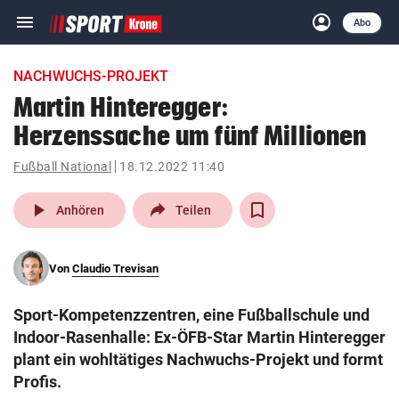
menu
account_circle
Navigation
Anmelden
Abo
close
Schließen
ein-/ausklappen
NACHWUCHS-PROJEKT
Abonnieren
Martin Hinteregger:
Herzenssache um fünf Millionen
account_circle
arrow_right
Anmelden
Fußball National
18.12.2022 11:40
pin_drop
arrow_right
Bundesland auswäh
Wien
play_arrow
Anhören
Teilen
bookmark
Merkliste
Von
Claudio Trevisan
Suchbegriff
search
Sport-Kompetenzzentren, eine Fußballschule und
eingeben
Indoor-Rasenhalle: Ex-ÖFB-Star Martin Hinteregger
plant ein wohltätiges Nachwuchs-Projekt und formt
Profis.