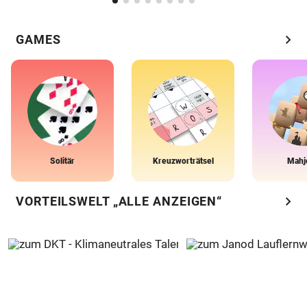
chevron_right
GAMES
Solitär
Kreuzworträtsel
Mahj
chevron_right
VORTEILSWELT „ALLE ANZEIGEN“