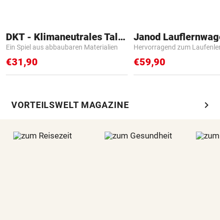
DKT - Klimaneutrales Talent
Janod Lauflernwa
Ein Spiel aus abbaubaren Materialien
Hervorragend zum Laufenle
€31,90
€59,90
chevron_right
VORTEILSWELT MAGAZINE