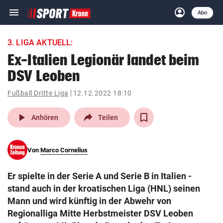
menu
account_circle
Navigation
Anmelden
Abo
close
Schließen
ein-/ausklappen
3. LIGA AKTUELL:
Abonnieren
Ex-Italien Legionär landet beim
DSV Leoben
account_circle
arrow_right
Anmelden
Fußball Dritte Liga
12.12.2022 18:10
pin_drop
arrow_right
Bundesland auswäh
Wien
play_arrow
Anhören
Teilen
bookmark
Merkliste
Von
Marco Cornelius
Suchbegriff
search
Er spielte in der Serie A und Serie B in Italien -
eingeben
stand auch in der kroatischen Liga (HNL) seinen
Mann und wird künftig in der Abwehr von
Regionalliga Mitte Herbstmeister DSV Leoben