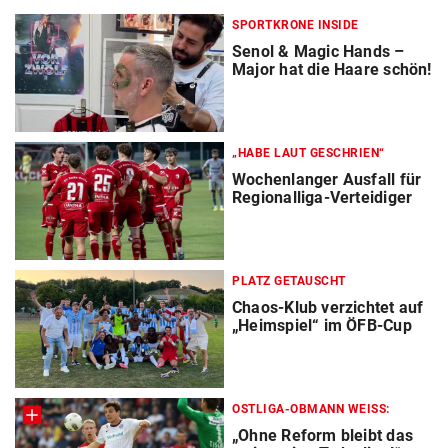
SPORTKRONE INSIDE
Senol & Magic Hands –
Major hat die Haare schön!
„HABE LAUT GESCHRIEN“
Wochenlanger Ausfall für
Regionalliga-Verteidiger
PLATZ GETAUSCHT
Chaos-Klub verzichtet auf
„Heimspiel“ im ÖFB-Cup
OSTLIGA-OBMANN WEISS:
„Ohne Reform bleibt das