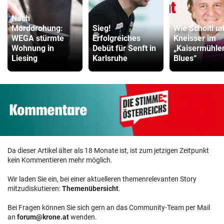
Nach
Morddrohung:
Sieg!
Wie Schoitl u
WEGA stürmte
Erfolgreiches
Kneisser im
Wohnung in
Debüt für Senft in
„Kaisermühle
Liesing
Karlsruhe
Blues“
Da dieser Artikel älter als 18 Monate ist, ist zum jetzigen Zeitpunkt
kein Kommentieren mehr möglich.
Wir laden Sie ein, bei einer aktuelleren themenrelevanten Story
mitzudiskutieren:
Themenübersicht
.
Bei Fragen können Sie sich gern an das Community-Team per Mail
an
forum@krone.at
wenden.