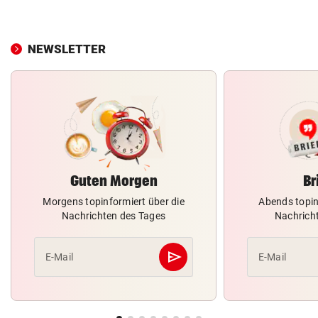
NEWSLETTER
Guten Morgen
Br
Morgens topinformiert über die
Abends topin
Nachrichten des Tages
Nachrich
send
E-Mail
E-Mail
Abschicken