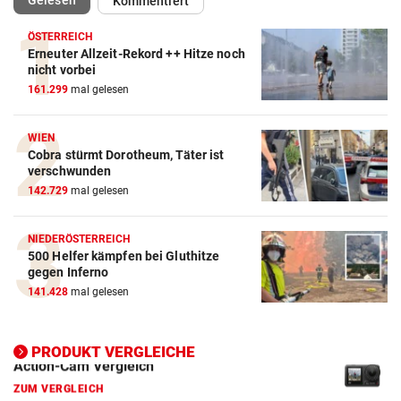
Gelesen
Kommentiert
ÖSTERREICH
Erneuter Allzeit-Rekord ++ Hitze noch
nicht vorbei
161.299
mal gelesen
WIEN
Action-Cam Vergleich
Cobra stürmt Dorotheum, Täter ist
verschwunden
ZUM VERGLEICH
142.729
mal gelesen
Crosstrainer Vergleich
ZUM VERGLEICH
NIEDERÖSTERREICH
500 Helfer kämpfen bei Gluthitze
gegen Inferno
E-Bike Vergleich
141.428
mal gelesen
ZUM VERGLEICH
Elektro-Scooter Vergleich
PRODUKT VERGLEICHE
ZUM VERGLEICH