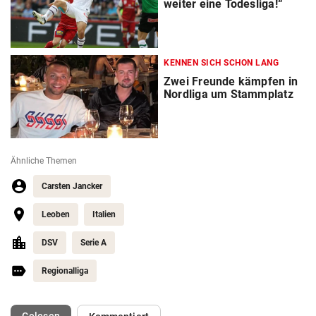
weiter eine Todesliga!“
KENNEN SICH SCHON LANG
Zwei Freunde kämpfen in
Nordliga um Stammplatz
Ähnliche Themen
Carsten Jancker
Leoben
Italien
DSV
Serie A
Regionalliga
(ausgewählt)