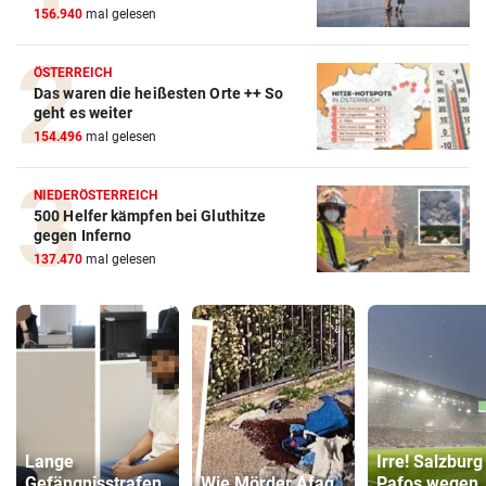
156.940
mal gelesen
ÖSTERREICH
Das waren die heißesten Orte ++ So
geht es weiter
154.496
mal gelesen
NIEDERÖSTERREICH
500 Helfer kämpfen bei Gluthitze
gegen Inferno
137.470
mal gelesen
Lange
Irre! Salzburg
Gefängnisstrafen
Wie Mörder Afaq
Pafos wegen