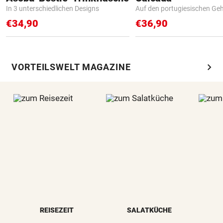
In 3 unterschiedlichen Designs
Auf den portugiesischen G
€34,90
€36,90
chevron_right
VORTEILSWELT MAGAZINE
REISEZEIT
SALATKÜCHE