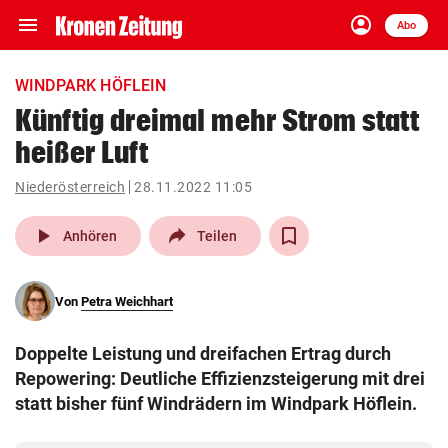
menu
account_circle
Navigation
Anmelden
Abo
close
Schließen
ein-/ausklappen
WINDPARK HÖFLEIN
Abonnieren
Künftig dreimal mehr Strom statt
heißer Luft
account_circle
arrow_right
Anmelden
Niederösterreich
28.11.2022 11:05
pin_drop
arrow_right
Bundesland auswäh
Wien
play_arrow
Anhören
Teilen
bookmark
Merkliste
Von
Petra Weichhart
Suchbegriff
search
Doppelte Leistung und dreifachen Ertrag durch
eingeben
Repowering: Deutliche Effizienzsteigerung mit drei
statt bisher fünf Windrädern im Windpark Höflein.