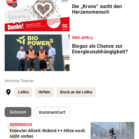
Die „Krone“ sucht den
Herzensmensch
ÖKO-APELL
Biogas als Chance zur
Energieunabhängigkeit?
Ähnliche Themen
Leitha
Höflein
Bruck an der Leitha
(ausgewählt)
Gelesen
Kommentiert
ÖSTERREICH
Erneuter Allzeit-Rekord ++ Hitze noch
nicht vorbei