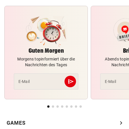
Guten Morgen
Br
Morgens topinformiert über die
Abends topin
Nachrichten des Tages
Nachrich
send
E-Mail
E-Mail
Abschicken
chevron_right
GAMES