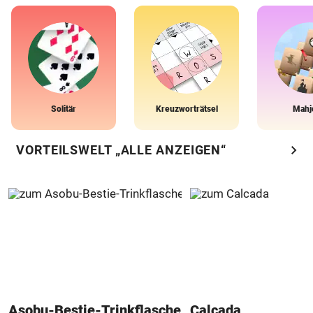
Solitär
Kreuzworträtsel
Mahj
chevron_right
VORTEILSWELT „ALLE ANZEIGEN“
Asobu-Bestie-Trinkflasche
Calcada