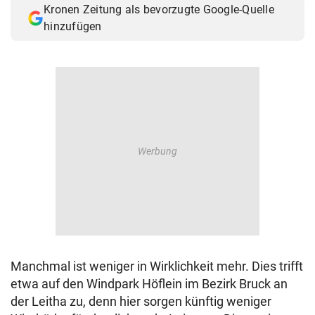
Kronen Zeitung als bevorzugte Google-Quelle
© Krone Multimedia GmbH & Co KG 2026
hinzufügen
Muthgasse 2, 1190 Wien
Manchmal ist weniger in Wirklichkeit mehr. Dies trifft
etwa auf den Windpark Höflein im Bezirk Bruck an
der Leitha zu, denn hier sorgen künftig weniger