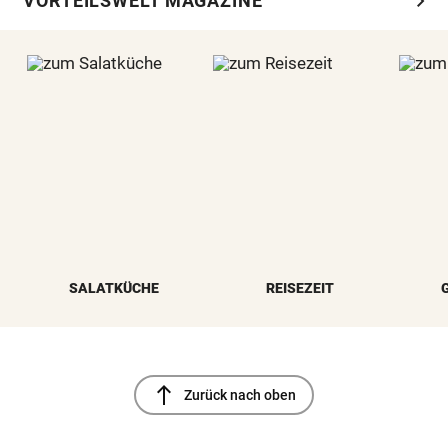
chevron_right
VORTEILSWELT MAGAZINE
SALATKÜCHE
REISEZEIT
north
Zurück nach oben