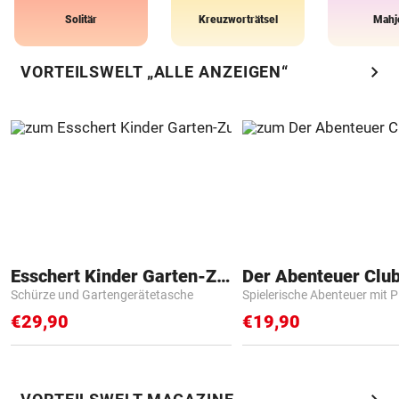
Solitär
Kreuzworträtsel
Mahj
chevron_right
VORTEILSWELT „ALLE ANZEIGEN“
Esschert Kinder Garten-Zubehör
Der Abenteuer Clu
Schürze und Gartengerätetasche
Spielerische Abenteuer mit P
€29,90
€19,90