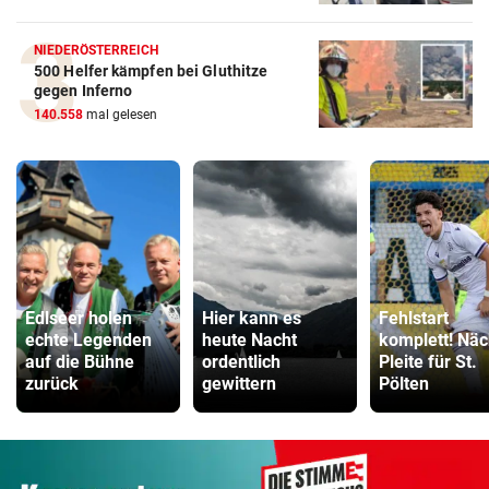
NIEDERÖSTERREICH
500 Helfer kämpfen bei Gluthitze
gegen Inferno
140.558
mal gelesen
Edlseer holen
Hier kann es
Fehlstart
echte Legenden
heute Nacht
komplett! Näc
auf die Bühne
ordentlich
Pleite für St.
zurück
gewittern
Pölten