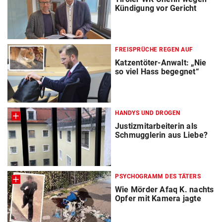
Kündigung vor Gericht
FREISPRÜCHE REGEN AUF
Katzentöter-Anwalt: „Nie
so viel Hass begegnet“
HANDYS UND DROGEN
Justizmitarbeiterin als
Schmugglerin aus Liebe?
PSYCHOGRAMM DES TÄTERS
Wie Mörder Afaq K. nachts
Opfer mit Kamera jagte