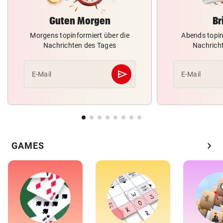
Guten Morgen
Br
Morgens topinformiert über die
Abends topin
Nachrichten des Tages
Nachrich
send
E-Mail
E-Mail
Abschicken
chevron_right
GAMES