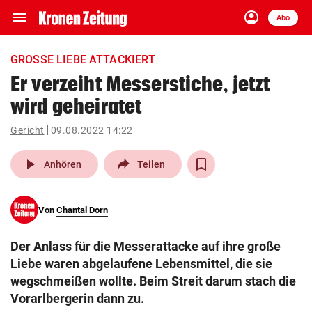
menu
account_circle
Navigation
Anmelden
Abo
close
Schließen
ein-/ausklappen
GROSSE LIEBE ATTACKIERT
Abonnieren
Er verzeiht Messerstiche, jetzt
wird geheiratet
account_circle
arrow_right
Anmelden
Gericht
09.08.2022 14:22
pin_drop
arrow_right
Bundesland auswäh
Wien
play_arrow
Anhören
Teilen
bookmark
Merkliste
Von
Chantal Dorn
Suchbegriff
search
Der Anlass für die Messerattacke auf ihre große
eingeben
Liebe waren abgelaufene Lebensmittel, die sie
wegschmeißen wollte. Beim Streit darum stach die
Vorarlbergerin dann zu.