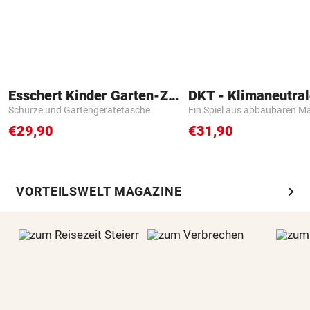
Esschert Kinder Garten-Zubehör
Schürze und Gartengerätetasche
Ein Spiel aus abbaubaren Ma
€29,90
€31,90
chevron_right
VORTEILSWELT MAGAZINE