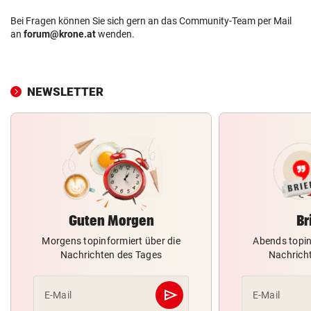
Bei Fragen können Sie sich gern an das Community-Team per Mail
an
forum@krone.at
wenden.
NEWSLETTER
Guten Morgen
Br
Morgens topinformiert über die
Abends topin
Nachrichten des Tages
Nachrich
send
E-Mail
E-Mail
Abschicken