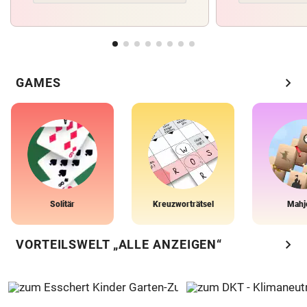
chevron_right
GAMES
Solitär
Kreuzworträtsel
Mahj
chevron_right
VORTEILSWELT „ALLE ANZEIGEN“