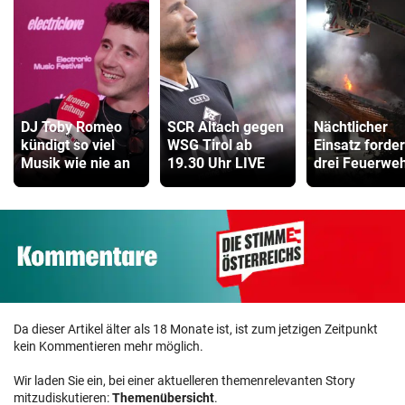
DJ Toby Romeo
SCR Altach gegen
Nächtlicher
kündigt so viel
WSG Tirol ab
Einsatz forder
Musik wie nie an
19.30 Uhr LIVE
drei Feuerwe
Da dieser Artikel älter als 18 Monate ist, ist zum jetzigen Zeitpunkt
kein Kommentieren mehr möglich.
Wir laden Sie ein, bei einer aktuelleren themenrelevanten Story
mitzudiskutieren:
Themenübersicht
.