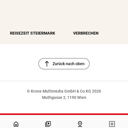
REISEZEIT STEIERMARK
VERBRECHEN
north
Zurück nach oben
© Krone Multimedia GmbH & Co KG 2026
Muthgasse 2, 1190 Wien
NaN%
home
pin_drop