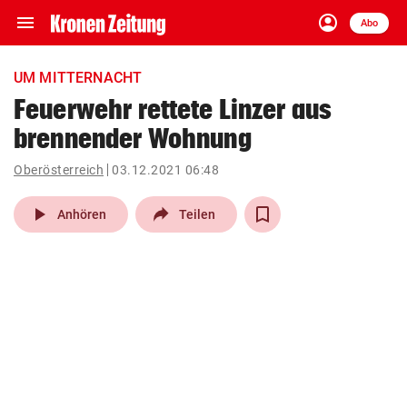
menu
account_circle
Navigation
Anmelden
Abo
close
Schließen
ein-/ausklappen
UM MITTERNACHT
Abonnieren
Feuerwehr rettete Linzer aus
brennender Wohnung
account_circle
arrow_right
Anmelden
Oberösterreich
03.12.2021 06:48
pin_drop
arrow_right
Bundesland auswäh
Wien
play_arrow
Anhören
Teilen
bookmark
Merkliste
Suchbegriff
search
eingeben