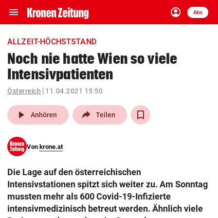
menu
account_circle
Navigation
Anmelden
Abo
close
Schließen
ein-/ausklappen
ALLZEIT-HÖCHSTSTAND
Abonnieren
Noch nie hatte Wien so viele
Intensivpatienten
account_circle
arrow_right
Anmelden
Österreich
11.04.2021 15:50
pin_drop
arrow_right
Bundesland auswäh
Wien
play_arrow
Anhören
Teilen
bookmark
Merkliste
Von
krone.at
Suchbegriff
search
Die Lage auf den österreichischen
eingeben
Intensivstationen spitzt sich weiter zu. Am Sonntag
mussten mehr als 600 Covid-19-Infizierte
intensivmedizinisch betreut werden. Ähnlich viele