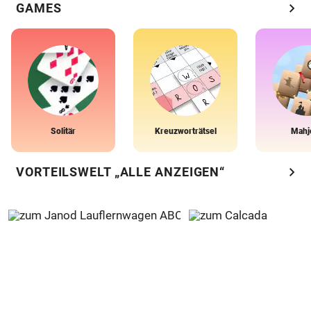
chevron_right
GAMES
Solitär
Kreuzworträtsel
Mahj
chevron_right
VORTEILSWELT „ALLE ANZEIGEN“