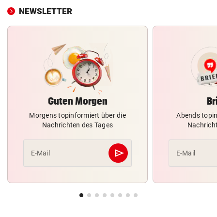
NEWSLETTER
Guten Morgen
Br
Morgens topinformiert über die
Abends topin
Nachrichten des Tages
Nachrich
send
E-Mail
E-Mail
Abschicken