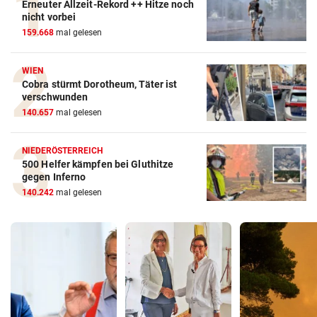
Erneuter Allzeit-Rekord ++ Hitze noch
nicht vorbei
159.668
mal gelesen
WIEN
Cobra stürmt Dorotheum, Täter ist
verschwunden
140.657
mal gelesen
NIEDERÖSTERREICH
500 Helfer kämpfen bei Gluthitze
gegen Inferno
140.242
mal gelesen