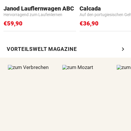
Janod Lauflernwagen ABC
Calcada
Hervorragend zum Laufenlernen
Auf den portugiesischen G
€59,90
€36,90
chevron_right
VORTEILSWELT MAGAZINE