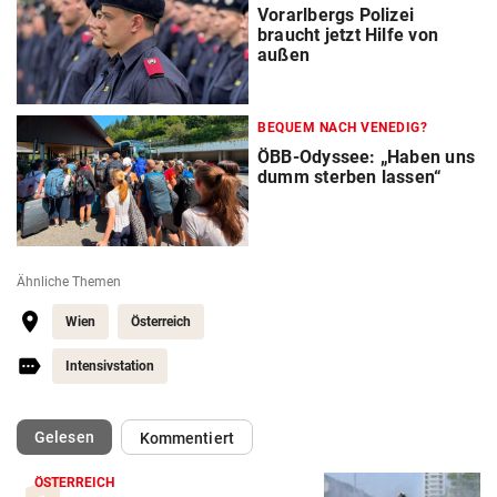
Vorarlbergs Polizei
braucht jetzt Hilfe von
außen
BEQUEM NACH VENEDIG?
ÖBB-Odyssee: „Haben uns
dumm sterben lassen“
Ähnliche Themen
Wien
Österreich
Intensivstation
(ausgewählt)
Gelesen
Kommentiert
ÖSTERREICH