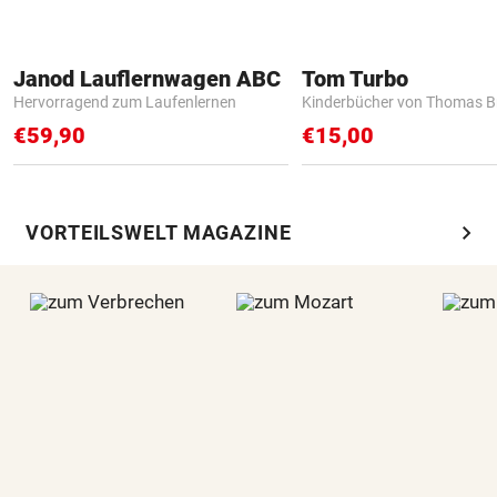
Janod Lauflernwagen ABC
Tom Turbo
Hervorragend zum Laufenlernen
Kinderbücher von Thomas B
€59,90
€15,00
chevron_right
VORTEILSWELT MAGAZINE