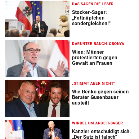
DAS SAGEN DIE LESER
Stocker-Sager:
„Fettnäpfchen
sondergleichen!“
DARUNTER RAUCH, OBONYA
Wien: Männer
protestierten gegen
Gewalt an Frauen
„STIMMT ABER NICHT“
Wie Benko gegen seinen
Berater Gusenbauer
austeilt
WIRBEL UM ARBEIT-SAGER
Kanzler entschuldigt sich:
„Der Satz ist falsch“