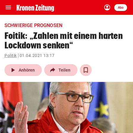
menu
account_circle
Navigation
Anmelden
Abo
close
Schließen
ein-/ausklappen
SCHWIERIGE PROGNOSEN
Abonnieren
Foitik: „Zahlen mit einem harten
Lockdown senken“
account_circle
arrow_right
Anmelden
Politik
01.04.2021 13:17
pin_drop
arrow_right
Bundesland auswäh
Wien
play_arrow
Anhören
Teilen
bookmark
Merkliste
Suchbegriff
search
eingeben