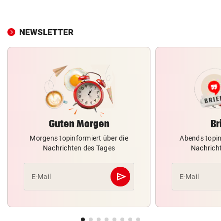
NEWSLETTER
Guten Morgen
Br
Morgens topinformiert über die
Abends topin
Nachrichten des Tages
Nachrich
send
E-Mail
E-Mail
Abschicken