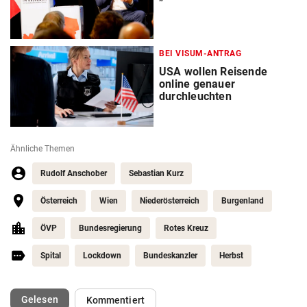
BEI VISUM-ANTRAG
USA wollen Reisende
online genauer
durchleuchten
Ähnliche Themen
Rudolf Anschober
Sebastian Kurz
Österreich
Wien
Niederösterreich
Burgenland
ÖVP
Bundesregierung
Rotes Kreuz
Spital
Lockdown
Bundeskanzler
Herbst
(ausgewählt)
Gelesen
Kommentiert