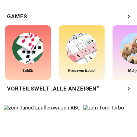
chevron_right
GAMES
Solitär
Kreuzworträtsel
Mahj
chevron_right
VORTEILSWELT „ALLE ANZEIGEN“