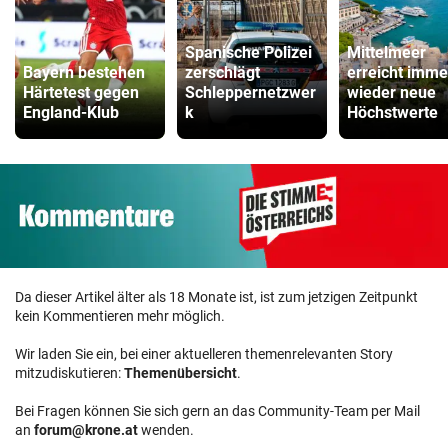
Spanische Polizei
Mittelmeer
Bayern bestehen
zerschlägt
erreicht imme
Härtetest gegen
Schleppernetzwer
wieder neue
England-Klub
k
Höchstwerte
Da dieser Artikel älter als 18 Monate ist, ist zum jetzigen Zeitpunkt
kein Kommentieren mehr möglich.
Wir laden Sie ein, bei einer aktuelleren themenrelevanten Story
mitzudiskutieren:
Themenübersicht
.
Bei Fragen können Sie sich gern an das Community-Team per Mail
an
forum@krone.at
wenden.