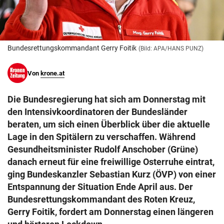
© Krone Multimedia GmbH & Co KG 2026
Muthgasse 2, 1190 Wien
Bundesrettungskommandant Gerry Foitik
(Bild: APA/HANS PUNZ)
Von
krone.at
Die Bundesregierung hat sich am Donnerstag mit
den Intensivkoordinatoren der Bundesländer
beraten, um sich einen Überblick über die aktuelle
Lage in den Spitälern zu verschaffen. Während
Gesundheitsminister Rudolf Anschober (Grüne)
danach erneut für eine freiwillige Osterruhe eintrat,
ging Bundeskanzler Sebastian Kurz (ÖVP) von einer
Entspannung der Situation Ende April aus. Der
Bundesrettungskommandant des Roten Kreuz,
Gerry Foitik, fordert am Donnerstag einen längeren