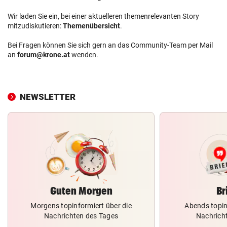
Wir laden Sie ein, bei einer aktuelleren themenrelevanten Story
mitzudiskutieren:
Themenübersicht
.
Bei Fragen können Sie sich gern an das Community-Team per Mail
an
forum@krone.at
wenden.
NEWSLETTER
Guten Morgen
Br
Morgens topinformiert über die
Abends topin
Nachrichten des Tages
Nachrich