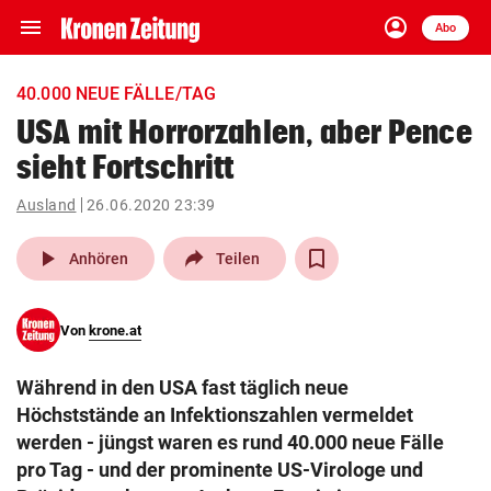
menu
account_circle
Navigation
Anmelden
Abo
close
Schließen
ein-/ausklappen
40.000 NEUE FÄLLE/TAG
Abonnieren
USA mit Horrorzahlen, aber Pence
sieht Fortschritt
account_circle
arrow_right
Anmelden
Ausland
26.06.2020 23:39
pin_drop
arrow_right
Bundesland auswäh
Wien
play_arrow
Anhören
Teilen
bookmark
Merkliste
Von
krone.at
Suchbegriff
search
Während in den USA fast täglich neue
eingeben
Höchststände an Infektionszahlen vermeldet
werden - jüngst waren es rund 40.000 neue Fälle
pro Tag - und der prominente US-Virologe und