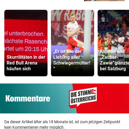
„Er ist wie der
Kapitän und
Skurrilitäten in der
Liebling aller
„Zauber-
Red Bull Arena
Schwiegermütter!
Zawie“glänzt
häufen sich
“
bei Salzburg
Da dieser Artikel älter als 18 Monate ist, ist zum jetzigen Zeitpunkt
kein Kommentieren mehr möglich.