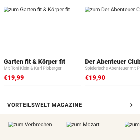
Garten fit & Körper fit
Der Abenteuer Clu
Mit Toni Klein & Karl Ploberger
Spielerische Abenteuer mit P
€19,99
€19,90
chevron_right
VORTEILSWELT MAGAZINE