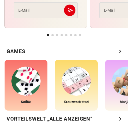
send
E-Mail
E-Mail
Abschicken
chevron_right
GAMES
Solitär
Kreuzworträtsel
Mahj
chevron_right
VORTEILSWELT „ALLE ANZEIGEN“