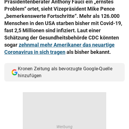
Präsidentenberater Anthony Fauci ein „ernstes
© Krone Multimedia GmbH & Co KG 2026
Problem“ ortet, sieht Vizepräsident Mike Pence
Muthgasse 2, 1190 Wien
„bemerkenswerte Fortschritte“. Mehr als 126.000
Menschen in den USA starben bisher mit Covid-19,
fast 2,5 Millionen sind infiziert. Laut einer
Schätzung der Gesundheitsbehörde CDC könnten
sogar
zehnmal mehr Amerikaner das neuartige
Coronavirus in sich tragen
als bisher bekannt.
Kronen Zeitung als bevorzugte Google-Quelle
hinzufügen