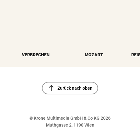
VERBRECHEN
MOZART
REI
north
Zurück nach oben
© Krone Multimedia GmbH & Co KG 2026
Muthgasse 2, 1190 Wien