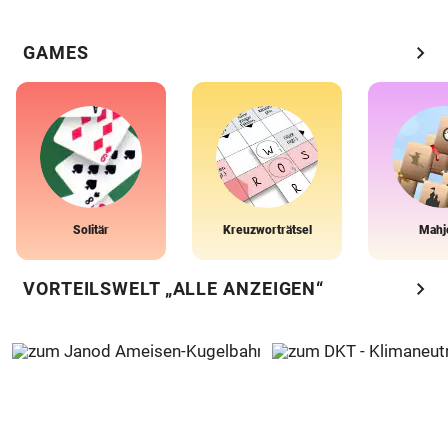
chevron_right
GAMES
Solitär
Kreuzworträtsel
Mahj
chevron_right
VORTEILSWELT „ALLE ANZEIGEN“