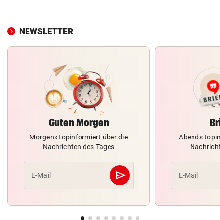
NEWSLETTER
Guten Morgen
Br
Morgens topinformiert über die
Abends topin
Nachrichten des Tages
Nachrich
send
E-Mail
E-Mail
Abschicken