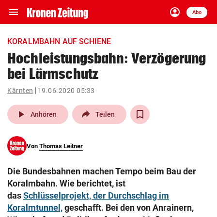
menu
account_circle
Navigation
Anmelden
Abo
close
Schließen
ein-/ausklappen
KORALMBAHN AUF SCHIENE
Abonnieren
Hochleistungsbahn: Verzögerung
bei Lärmschutz
account_circle
arrow_right
Anmelden
Kärnten
19.06.2020 05:33
pin_drop
arrow_right
Bundesland auswäh
Wien
play_arrow
Anhören
Teilen
bookmark
Merkliste
Von
Thomas Leitner
Suchbegriff
search
Die Bundesbahnen machen Tempo beim Bau der
eingeben
Koralmbahn. Wie berichtet, ist
das
Schlüsselprojekt, der Durchschlag im
Koralmtunnel,
geschafft. Bei den von Anrainern,