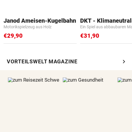
Janod Ameisen-Kugelbahn
Motorikspielzeug aus Holz
Ein Spiel aus abbaubaren Ma
€29,90
€31,90
chevron_right
VORTEILSWELT MAGAZINE