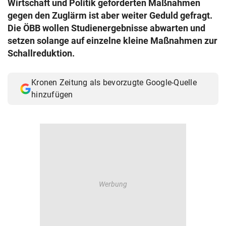
Wirtschaft und Politik geforderten Maßnahmen
© Krone Multimedia GmbH & Co KG 2026
gegen den Zuglärm ist aber weiter Geduld gefragt.
Muthgasse 2, 1190 Wien
Die ÖBB wollen Studienergebnisse abwarten und
setzen solange auf einzelne kleine Maßnahmen zur
Schallreduktion.
Kronen Zeitung als bevorzugte Google-Quelle
hinzufügen