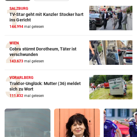
SALZBURG
TV-Star geht mit Kanzler Stocker hart
ins Gericht
144.994
mal gelesen
WIEN
Cobra stürmt Dorotheum, Täter ist
verschwunden
143.673
mal gelesen
VORARLBERG
Traktor-Unglück: Mutter (36) meldet
sich zu Wort
111.832
mal gelesen