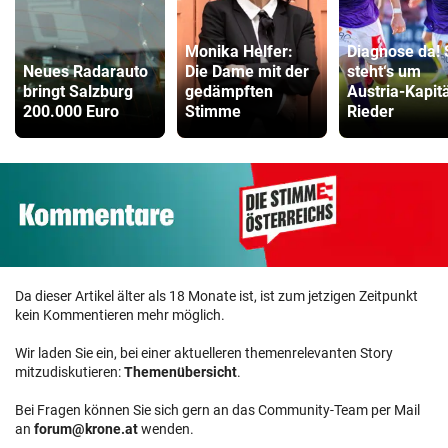
Monika Helfer:
Diagnose da! 
Neues Radarauto
Die Dame mit der
steht‘s um
bringt Salzburg
gedämpften
Austria-Kapit
200.000 Euro
Stimme
Rieder
Da dieser Artikel älter als 18 Monate ist, ist zum jetzigen Zeitpunkt
kein Kommentieren mehr möglich.
Wir laden Sie ein, bei einer aktuelleren themenrelevanten Story
mitzudiskutieren:
Themenübersicht
.
Bei Fragen können Sie sich gern an das Community-Team per Mail
an
forum@krone.at
wenden.