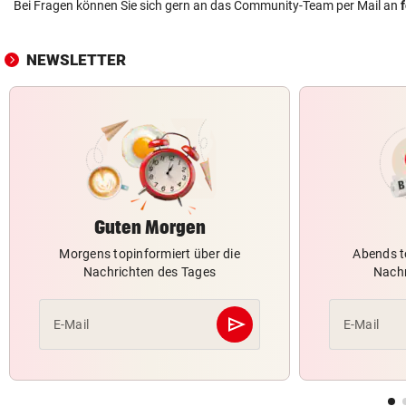
Bei Fragen können Sie sich gern an das Community-Team per Mail an
NEWSLETTER
Guten Morgen
Morgens topinformiert über die
Abends t
Nachrichten des Tages
Nachr
send
E-Mail
E-Mail
Abschicken