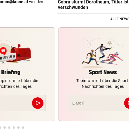
Cobra stürmt Dorotheum, Täter ist
forum@krone.at
wenden.
verschwunden
ALLE NEWS
Briefing
Sport News
opinformiert über die
Topinformiert über die Sport
ichten des Tages
Nachrichten des Tages
send
s
E-Mail
Abschicken