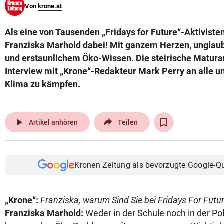
Von
krone.at
© Krone Multimedia GmbH & Co KG 2026
Muthgasse 2, 1190 Wien
Als eine von Tausenden „Fridays for Future“-Aktivisten
Franziska Marhold dabei! Mit ganzem Herzen, unglau
und erstaunlichem Öko-Wissen. Die steirische Maturan
Interview mit „Krone“-Redakteur Mark Perry an alle un
Klima zu kämpfen.
play_arrow
Artikel anhören
Teilen
Kronen Zeitung als bevorzugte Google-Q
„Krone“:
Franziska, warum Sind Sie bei Fridays For Futu
Franziska Marhold:
Weder in der Schule noch in der Pol