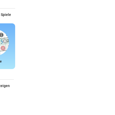
 Spiele
u
Snake
zeigen