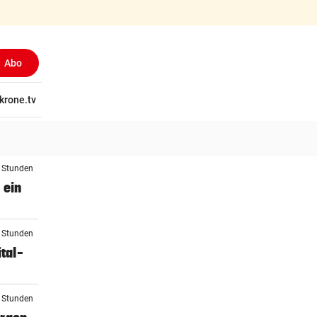
Abo
tschaft
krone.tv
Wissen
Gericht
Kolumnen
Freizeit
Reise
Ti
4 Stunden
 ein
4 Stunden
tal-
4 Stunden