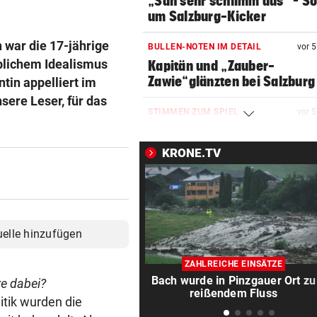
„Sah sehr schlimm aus“ – S
um Salzburg-Kicker
 war die 17-jährige
BULLEN-NOTEN IM DETAIL
vor 
blichem Idealismus
Kapitän und „Zauber-
Zawie“glänzten bei Salzburg
tin appelliert im
sere Leser, für das
STIMMEN ZUM SPIEL
vor 
Austria-Trainer Helm: „Das
uns besser!“
KRONE.TV
KUNDENDATEN BETROFFEN
vor 
Cyberangriff auf Wiener
Schmuckhändler Frey Wille
uelle hinzufügen
EUROPA-LEAGUE-QUALI
vor 
Joker Tabakovic führt Salzbu
ZAHLREICHE EINSÄTZE
Last-Minute-Sieg
Bach wurde in Pinzgauer Ort zu
re dabei?
reißendem Fluss
itik wurden die
PALÄSTINENSER GETÖTET
vor 