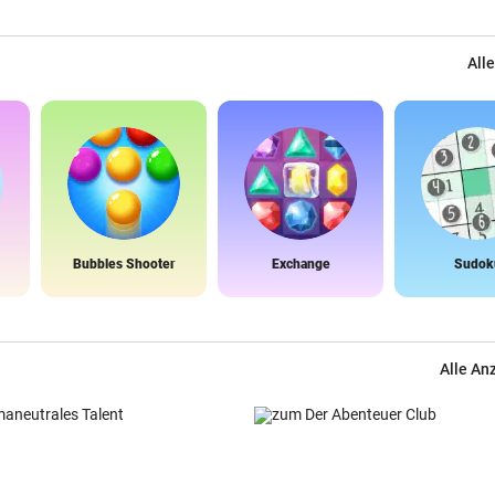
Alle
Bubbles Shooter
Exchange
Sudok
Alle An