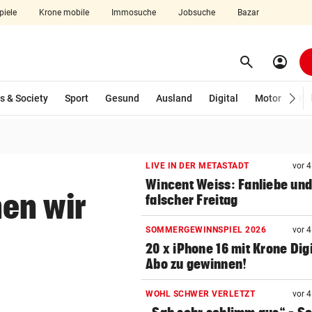
piele
Krone mobile
Immosuche
Jobsuche
Bazar
search
account_circle
Menü aufklappen
Suchen
s & Society
Sport
Gesund
Ausland
Digital
Motor
Wir
len
LIVE IN DER METASTADT
vor 
Wincent Weiss: Fanliebe und
en wir
falscher Freitag
SOMMERGEWINNSPIEL 2026
vor 
20 x iPhone 16 mit Krone Digi
Abo zu gewinnen!
WOHL SCHWER VERLETZT
vor 