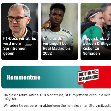
F1-Boss verrät: Es
Vinicius Jr.
Wegen Umbau
wird mehr
verlängert bei
wurden Drittliga
Sprintrennen
Real Madrid bis
Kicker zu
geben
2032
Nomaden
Da dieser Artikel älter als 18 Monate ist, ist zum jetzigen Zeitpunkt k
möglich.
Wir laden Sie ein, bei einer aktuelleren themenrelevanten Story mitzudi