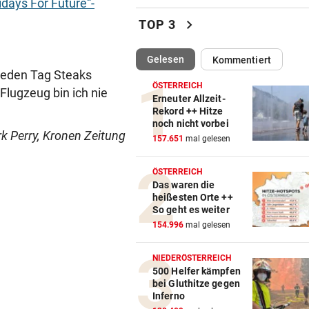
days For Future“-
Katzentöter-Anwalt: „Nie so 
chevron_right
TOP 3
Hass begegnet“
(ausgewählt)
Gelesen
Kommentiert
TRUMP DROHT:
vor 
Jeden Tag Steaks
Lange Haftstrafen für Berich
ÖSTERREICH
Flugzeug bin ich nie
über Waffenengpässe
Erneuter Allzeit-
Rekord ++ Hitze
noch nicht vorbei
CONFERENCE LEAGUE
vor 
k Perry, Kronen Zeitung
157.651
mal gelesen
Sieg! Austria stößt die Tür z
Play-off weit auf
ÖSTERREICH
Das waren die
MITTEN IN HITZEWELLE
vor 
heißesten Orte ++
Irre! Salzburg – Pafos wegen
So geht es weiter
Sintflut unterbrochen
154.996
mal gelesen
RADSPORT
vor 
NIEDERÖSTERREICH
Reusser vor Ventoux-Etappe
500 Helfer kämpfen
bei Gluthitze gegen
weiter im Gelben Trikot
Inferno