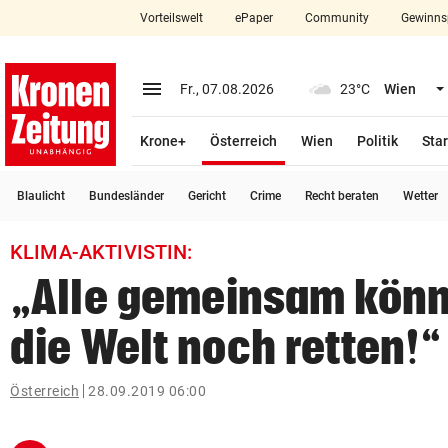
Vorteilswelt
ePaper
Community
Gewinns
close
Schließen
menu
Menü aufklappen
Fr., 07.08.2026
23°C
Wien
Abonnieren
(ausgewählt)
Krone+
Österreich
Wien
Politik
Star
account_circle
arrow_right
Anmelden
Blaulicht
Bundesländer
Gericht
Crime
Recht beraten
Wetter
pin_drop
arrow_right
Bundesland auswäh
Wien
KLIMA-AKTIVISTIN:
bookmark
Merkliste
„Alle gemeinsam könn
die Welt noch retten!“
Suchbegriff
search
eingeben
Österreich
28.09.2019 06:00