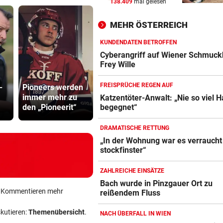
138.409
mal gelesen
KEIN ARSENAL-WECHSEL
vor 
Vinicius Jr. verlängert bei Re
MEHR ÖSTERREICH
Madrid bis 2032
KUNDENDATEN BETROFFEN
UKRAINISCHER ANGRIFF?
vor 
Cyberangriff auf Wiener Schmuck
Vor Oman havarierter Tanker
Frey Wille
Ölkatastrophe droht
Mit „Colli“ und
Katzentöter
FREISPRÜCHE REGEN AUF
-
Pioneers werden
ganz viel
Anwalt: „Ni
immer mehr zu
Selbstvertrauen
viel Hass
„VERSTEHE ICH NICHT“
vor 
Katzentöter-Anwalt: „Nie so viel 
den „Pioneerit“
zur WM
begegnet“
begegnet“
ÖFB-Kicker Wimmer packt ü
Morddrohungen aus
DRAMATISCHE RETTUNG
„In der Wohnung war es verraucht
stockfinster“
ZAHLREICHE EINSÄTZE
Bach wurde in Pinzgauer Ort zu
ein Kommentieren mehr
reißendem Fluss
skutieren:
Themenübersicht
.
NACH ÜBERFALL IN WIEN