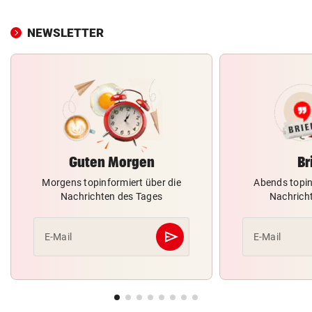
NEWSLETTER
Guten Morgen
Br
Morgens topinformiert über die
Abends topin
Nachrichten des Tages
Nachrich
send
E-Mail
E-Mail
Abschicken