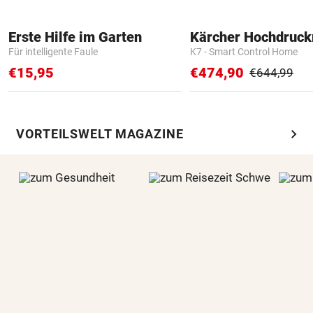
Erste Hilfe im Garten
Kärcher Hochdruck
Für intelligente Faule
K7 - Smart Control Home
€15,95
€474,90
€644,99
chevron_right
VORTEILSWELT MAGAZINE