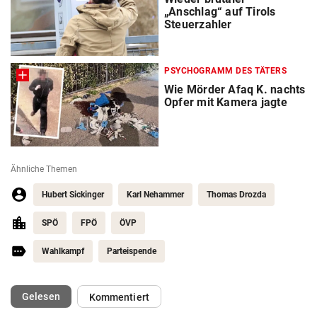
„Anschlag“ auf Tirols
Steuerzahler
PSYCHOGRAMM DES TÄTERS
Wie Mörder Afaq K. nachts
Opfer mit Kamera jagte
Ähnliche Themen
Hubert Sickinger
Karl Nehammer
Thomas Drozda
SPÖ
FPÖ
ÖVP
Wahlkampf
Parteispende
(ausgewählt)
Gelesen
Kommentiert