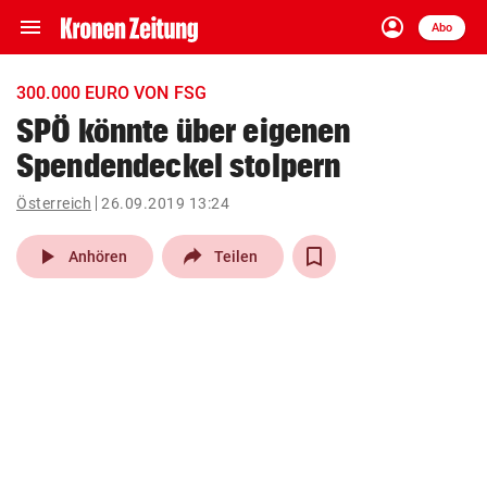
menu
account_circle
Navigation
Anmelden
Abo
close
Schließen
ein-/ausklappen
300.000 EURO VON FSG
Abonnieren
SPÖ könnte über eigenen
Spendendeckel stolpern
account_circle
arrow_right
Anmelden
Österreich
26.09.2019 13:24
pin_drop
arrow_right
Bundesland auswäh
Wien
play_arrow
Anhören
Teilen
bookmark
Merkliste
Suchbegriff
search
eingeben