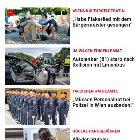
WIENS KULTURSTADTRÄTIN
„Habe Fiakerlied mit dem
Bürgermeister gesungen“
IM WAGEN EINGEKLEMMT
Autolenker (81) starb nach
Kollision mit Linienbus
TAUZIEHEN UM BEAMTE
„Müssen Personalnot bei
Polizei in Wien ausbaden!“
HÖHERE PARKGEBÜHREN
Wieder brutaler