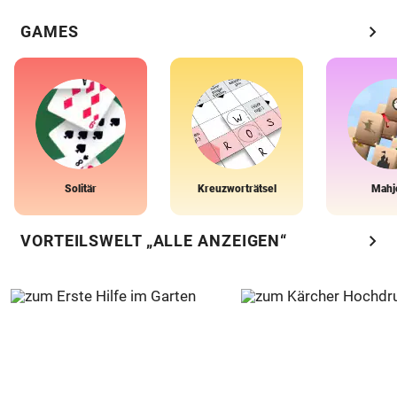
chevron_right
GAMES
Solitär
Kreuzworträtsel
Mahj
chevron_right
VORTEILSWELT „ALLE ANZEIGEN“