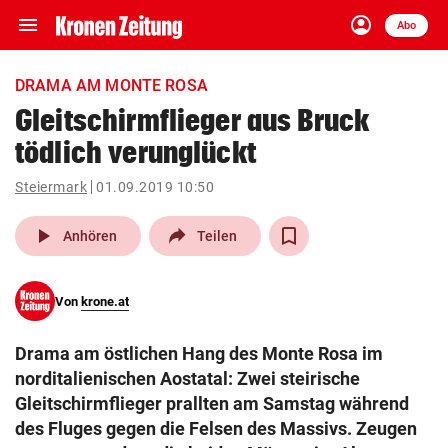
menu
account_circle
Navigation
Anmelden
Abo
close
Schließen
ein-/ausklappen
DRAMA AM MONTE ROSA
Abonnieren
Gleitschirmflieger aus Bruck
tödlich verunglückt
account_circle
arrow_right
Anmelden
Steiermark
01.09.2019 10:50
pin_drop
arrow_right
Bundesland auswäh
Wien
play_arrow
Anhören
Teilen
bookmark
Merkliste
Von
krone.at
Suchbegriff
search
Drama am östlichen Hang des Monte Rosa im
eingeben
norditalienischen Aostatal: Zwei steirische
Gleitschirmflieger prallten am Samstag während
des Fluges gegen die Felsen des Massivs. Zeugen