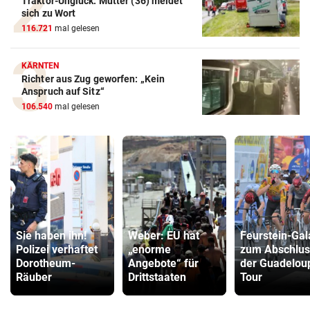
Traktor-Unglück: Mutter (36) meldet
sich zu Wort
116.721
mal gelesen
KÄRNTEN
Richter aus Zug geworfen: „Kein
Anspruch auf Sitz“
106.540
mal gelesen
Sie haben ihn!
Weber: EU hat
Feurstein-Gal
Polizei verhaftet
„enorme
zum Abschlus
Dorotheum-
Angebote“ für
der Guadelou
Räuber
Drittstaaten
Tour