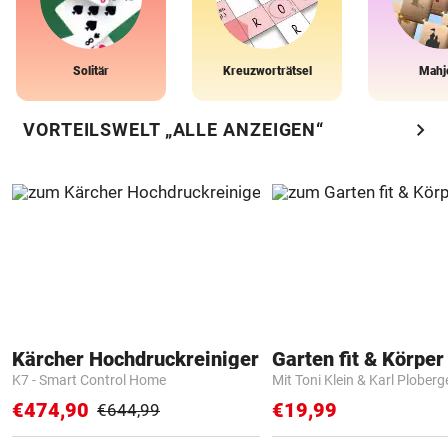
Solitär
Kreuzworträtsel
Mahj
chevron_right
VORTEILSWELT „ALLE ANZEIGEN“
Kärcher Hochdruckreiniger
Garten fit & Körper 
K7 - Smart Control Home
Mit Toni Klein & Karl Ploberg
€474,90
€19,99
€644,99