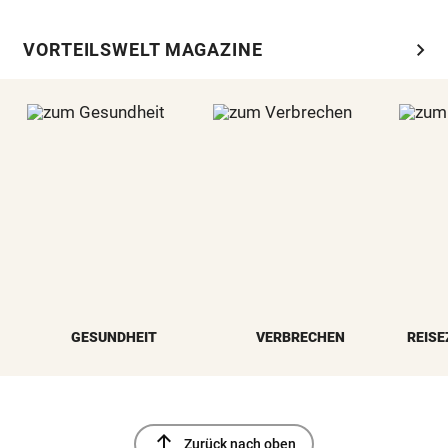
chevron_right
VORTEILSWELT MAGAZINE
GESUNDHEIT
VERBRECHEN
REISE
north
Zurück nach oben