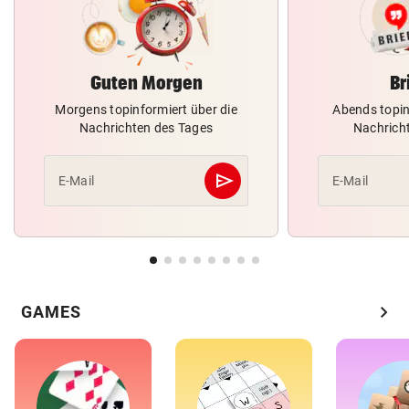
Guten Morgen
Br
Morgens topinformiert über die
Abends topin
Nachrichten des Tages
Nachrich
send
E-Mail
E-Mail
Abschicken
chevron_right
GAMES