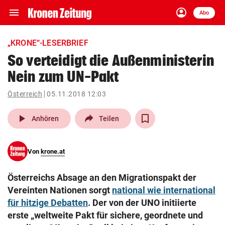
menu
account_circle
Navigation
Anmelden
Abo
close
Schließen
ein-/ausklappen
„KRONE“-LESERBRIEF
Abonnieren
So verteidigt die Außenministerin
Nein zum UN-Pakt
account_circle
arrow_right
Anmelden
Österreich
05.11.2018 12:03
pin_drop
arrow_right
Bundesland auswäh
Wien
play_arrow
Anhören
Teilen
bookmark
Merkliste
Von
krone.at
Suchbegriff
search
Österreichs Absage an den Migrationspakt der
eingeben
Vereinten Nationen sorgt
national wie international
für hitzige Debatten
. Der von der UNO initiierte
erste „weltweite Pakt für sichere, geordnete und