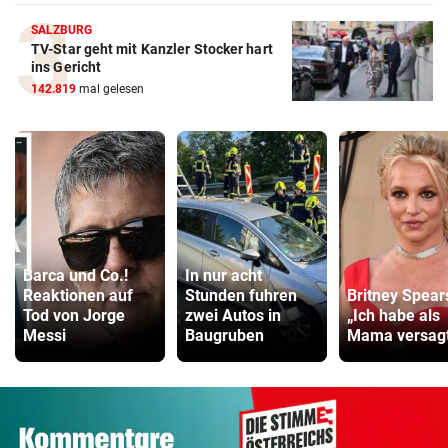
SALZBURG
TV-Star geht mit Kanzler Stocker hart
ins Gericht
142.819
mal gelesen
Barca und Co.!
In nur acht
Reaktionen auf
Stunden fuhren
Britney Spear
Tod von Jorge
zwei Autos in
„Ich habe als
Messi
Baugruben
Mama versag