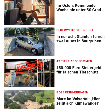
Im Osten: Kommende
Woche nie unter 30 Grad
FEUERWEHR GEFORDERT
In nur acht Stunden fuhren
zwei Autos in Baugruben
42 TIERE ABGENOMMEN
180.000 Euro Steuergeld
für falschen Tierschutz
BÖSE ERINNERUNGEN
Mure im Valsertal: „Hier
zeigt sich Klimawandel“