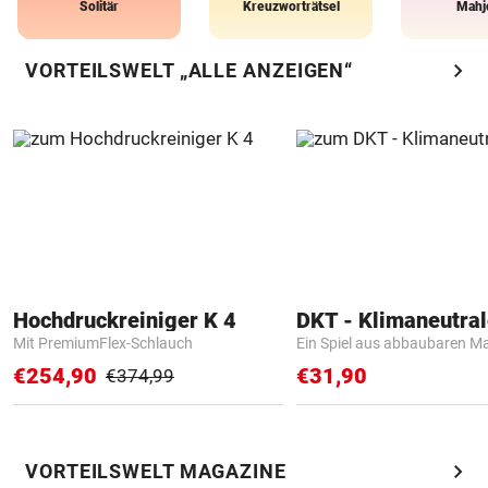
Solitär
Kreuzworträtsel
Mahj
chevron_right
VORTEILSWELT „ALLE ANZEIGEN“
Hochdruckreiniger K 4
Mit PremiumFlex-Schlauch
Ein Spiel aus abbaubaren Ma
€254,90
€31,90
€374,99
chevron_right
VORTEILSWELT MAGAZINE