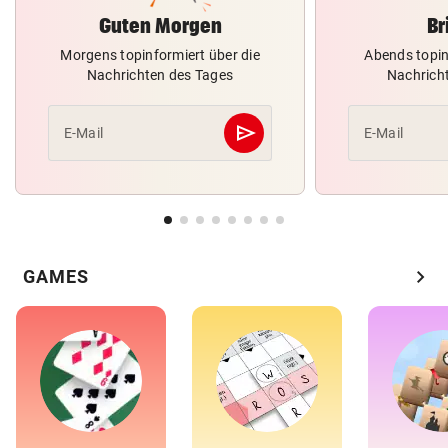
Guten Morgen
Br
Morgens topinformiert über die
Abends topin
Nachrichten des Tages
Nachrich
send
E-Mail
E-Mail
Abschicken
chevron_right
GAMES