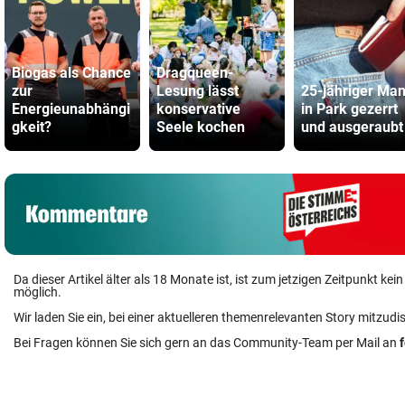
Biogas als Chance
Dragqueen-
zur
Lesung lässt
25-jähriger Ma
Energieunabhängi
konservative
in Park gezerrt
gkeit?
Seele kochen
und ausgeraubt
Da dieser Artikel älter als 18 Monate ist, ist zum jetzigen Zeitpunkt k
möglich.
Wir laden Sie ein, bei einer aktuelleren themenrelevanten Story mitzudi
Bei Fragen können Sie sich gern an das Community-Team per Mail an