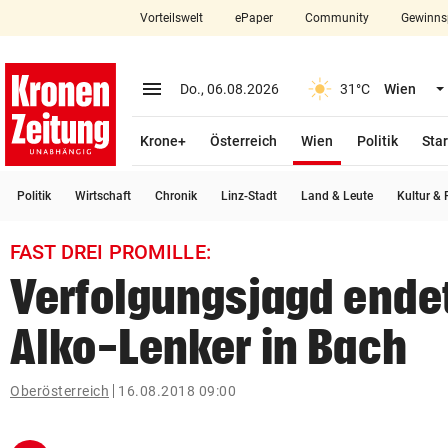
Vorteilswelt
ePaper
Community
Gewinns
close
Schließen
menu
Menü aufklappen
Do., 06.08.2026
31°C
Wien
Abonnieren
(ausgewählt)
Krone+
Österreich
Wien
Politik
Star
account_circle
arrow_right
Anmelden
Politik
Wirtschaft
Chronik
Linz-Stadt
Land & Leute
Kultur & F
pin_drop
arrow_right
Bundesland auswäh
Wien
FAST DREI PROMILLE:
bookmark
Merkliste
Verfolgungsjagd endet
Alko-Lenker in Bach
Suchbegriff
search
eingeben
Oberösterreich
16.08.2018 09:00