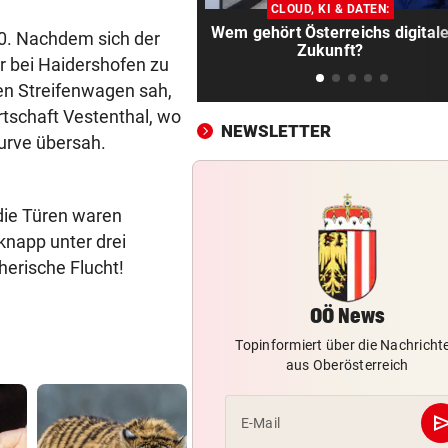
Fahrrad-Diebe wurden auf
CLOUD, KI & DATEN:
frischer Tat ertappt
Wem gehört Österreichs digital
80. Nachdem sich der
Zukunft?
r bei Haidershofen zu
PROJEKT IN OHLSDORF
vor 
den Streifenwagen sah,
19 Hektar Wald gerodet: Bes
Ortschaft Vestenthal, wo
jetzt ungültig?
NEWSLETTER
urve übersah.
FEUER BEI SOLARANLAGE:
vor 1
Rascher und massiver Einsa
verhinderte Großbrand
die Türen waren
knapp unter drei
„TIERISCHE“ KUNSTWERKE
vor 2
herische Flucht!
Rostige Rösser beleben den
Landschaftsgarten
OÖ News
KOMMT VON NÜRNBERG
vor 2
Topinformiert über die Nachricht
aus Oberösterreich
Ried verpflichtet kroatische
U19-Teamstürmer
se
E-Mail
VIERJÄHRIGEN GERETTET
vor 