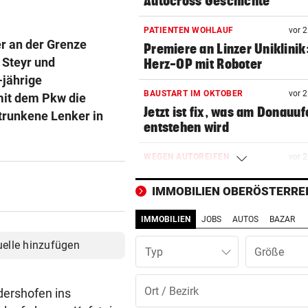
Autocross Geschichte
PATIENTEN WOHLAUF
vor 
r an der Grenze
Premiere an Linzer Uniklinik
 Steyr und
Herz-OP mit Roboter
jährige
BAUSTART IM OKTOBER
vor 
mit dem Pkw die
Jetzt ist fix, was am Donauuf
trunkene Lenker in
entstehen wird
WEGEN AUTOREIFEN
vor 
Kleine Gemeinde mit großem
geht vor Gericht
IMMOBILIEN OBERÖSTERRE
IMMOBILIEN
JOBS
AUTOS
BAZAR
500 STELLEN BETROFFEN
vor 
Linzer Tech-Firma hat Jobab
uelle hinzufügen
Typ
fast abgeschlossen
ASIA-PLÄNE STOCKEN
vor 
dershofen ins
Doch noch überraschende 