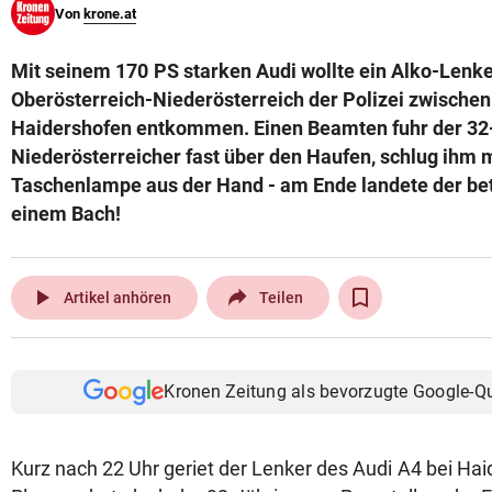
Von
krone.at
© Krone Multimedia GmbH & Co KG 2026
Muthgasse 2, 1190 Wien
Mit seinem 170 PS starken Audi wollte ein Alko-Lenke
Oberösterreich-Niederösterreich der Polizei zwischen
Haidershofen entkommen. Einen Beamten fuhr der 32-
Niederösterreicher fast über den Haufen, schlug ihm 
Taschenlampe aus der Hand - am Ende landete der be
einem Bach!
play_arrow
Artikel anhören
Teilen
Kronen Zeitung als bevorzugte Google-Q
Kurz nach 22 Uhr geriet der Lenker des Audi A4 bei Hai