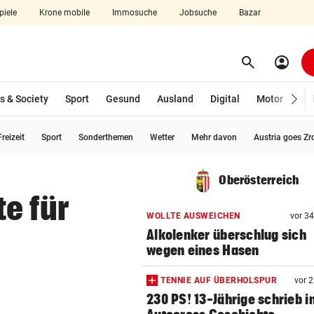
piele
Krone mobile
Immosuche
Jobsuche
Bazar
search
account_circle
Menü aufklappen
Suchen
s & Society
Sport
Gesund
Ausland
Digital
Motor
Wir
reizeit
Sport
Sonderthemen
Wetter
Mehr davon
Austria goes Zr
len
Oberösterreich
e für
WOLLTE AUSWEICHEN
vor 3
Alkolenker überschlug sich
wegen eines Hasen
TENNIE AUF ÜBERHOLSPUR
vor 
230 PS! 13-Jährige schrieb i