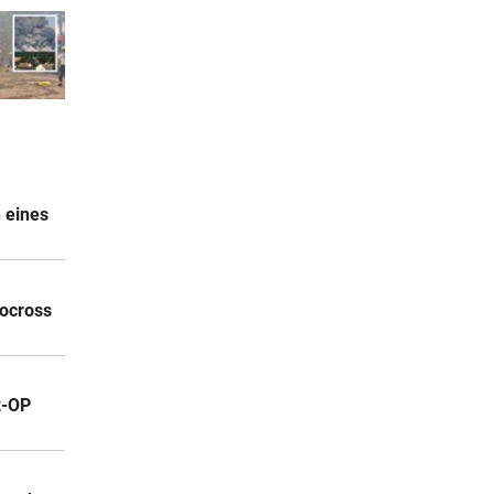
 eines
tocross
z-OP