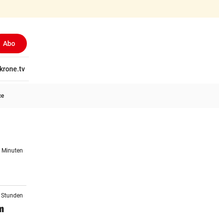
Abo
tschaft
krone.tv
Wissen
Gericht
Kolumnen
Freizeit
Reise
Ti
ce
4 Minuten
2 Stunden
m