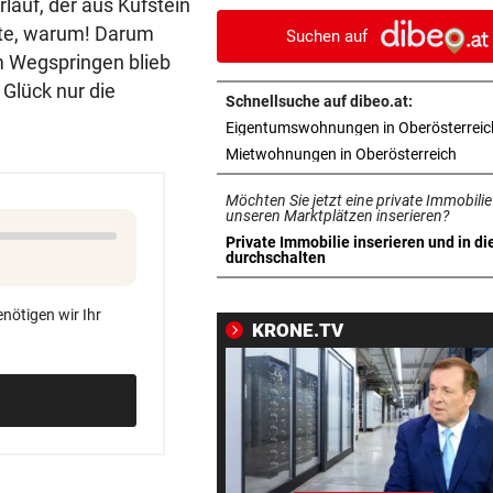
rlauf, der aus Kufstein
um Kult-Wirtshaus?
ste, warum! Darum
Suchen auf
m Wegspringen blieb
„SICHER KEIN BORDELL“
vor 
Glück nur die
Stadtchefin will Schule in B
Schnellsuche auf dibeo.at:
Ischl verkaufen
.
Eigentumswohnungen in Oberösterreic
in ne
Mietwohnungen in Oberösterreich
SCHWERE VERLETZUNGEN
vor 
Junger Wanderer rutschte be
Möchten Sie jetzt eine private Immobilie
Abstieg 50 Meter ab
unseren Marktplätzen inserieren?
Private Immobilie inserieren und in di
in neuem Tab öffnen
durchschalten
KEINE TICKETS NÖTIG
Feiern Sie den Sommer am L
nötigen wir Ihr
„Krone“-Fest 2026!
KRONE.TV
FOLGEN DER HITZE
vor 
Rehe verendeten bei Versuc
Kanal zu trinken
BOLZENSCHNEIDER DABEI
vor 