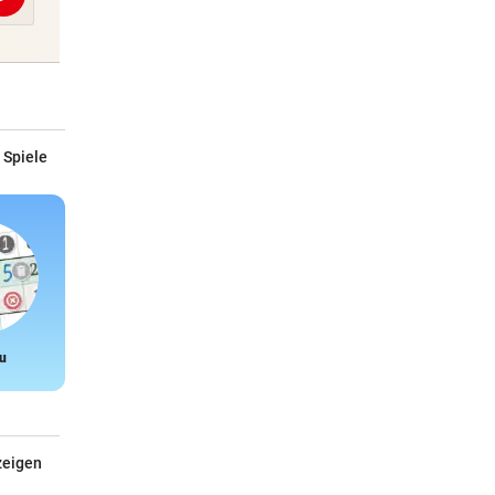
Abschicken
 Spiele
u
Snake
zeigen