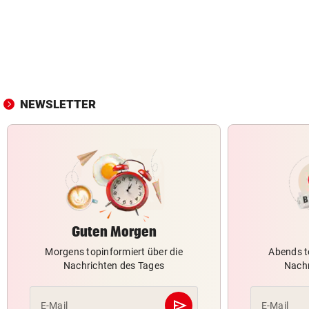
NEWSLETTER
Guten Morgen
Morgens topinformiert über die
Abends t
Nachrichten des Tages
Nachr
send
E-Mail
E-Mail