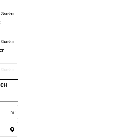
2 Stunden
:
2 Stunden
er
2 Stunden
 Müll
ICH
3 Stunden
bau
m²
4 Stunden
Wende