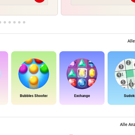
Alle
Bubbles Shooter
Exchange
Sudok
Alle An