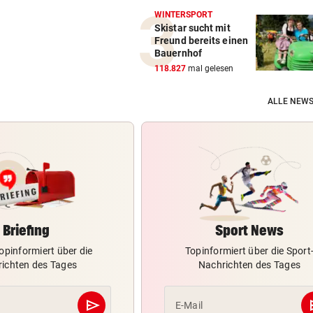
WINTERSPORT
Skistar sucht mit
Freund bereits einen
Bauernhof
118.827
mal gelesen
ALLE NEWS
Briefing
Sport News
opinformiert über die
Topinformiert über die Sport
ichten des Tages
Nachrichten des Tages
send
s
E-Mail
Abschicken