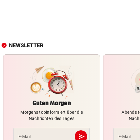
NEWSLETTER
Guten Morgen
Morgens topinformiert über die
Abends t
Nachrichten des Tages
Nachr
send
E-Mail
E-Mail
Abschicken