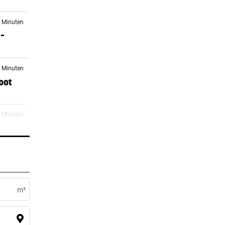
3 Minuten
 –
4 Minuten
oot
8 Minuten
gt
3 Minuten
ar
m²
3 Minuten
en