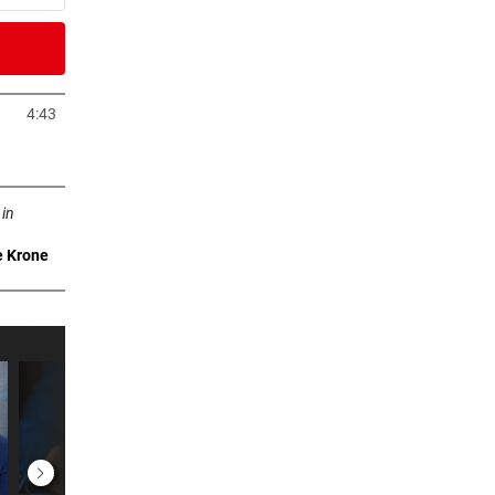
er Stunde
 2030
4:43
neuem Tab öffnen
er Stunde
n neuem Tab öffnen
n
 in
e Krone
2 Stunden
 gibt
2 Stunden
nd
2 Stunden