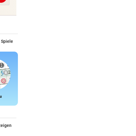
 Spiele
u
Snake
zeigen