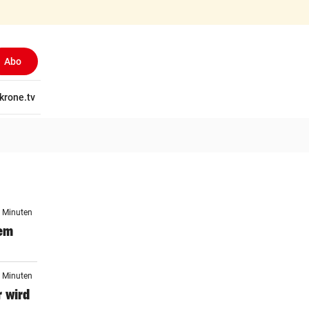
Abo
tschaft
krone.tv
Wissen
Gericht
Kolumnen
Freizeit
Reise
Ti
1 Minuten
dem
3 Minuten
 wird