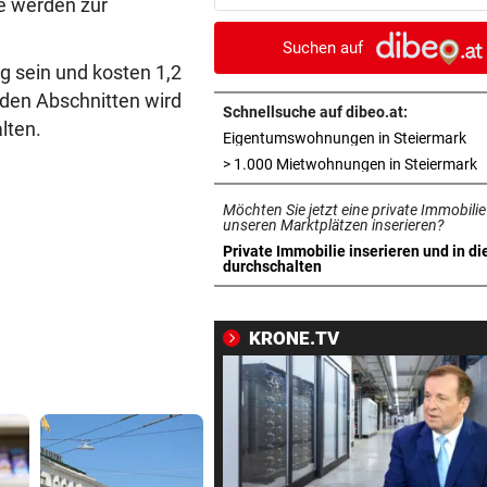
e werden zur
Allergiker niesen
Suchen auf
FIFA UND INFANTINO
vor ein
g sein und kosten 1,2
Gegenschlag, Wirbel um WM
iden Abschnitten wird
und neue Vorwürfe
Schnellsuche auf dibeo.at:
lten.
in 
Eigentumswohnungen in Steiermark
VOR KÜSTE OMANS
vor ein
i
> 1.000 Mietwohnungen in Steiermark
Tanker meldet Explosionen i
Möchten Sie jetzt eine private Immobilie
Straße von Hormuz
unseren Marktplätzen inserieren?
Private Immobilie inserieren und in di
URTEIL GEFALLEN
vor 
in neuem Tab öffnen
durchschalten
Altacher Kies-Krieg: Gericht
Franz Kopf recht
KRONE.TV
EXPERTEN WARNEN
vor 
Hitze gefährdet Gewässer u
heimische Fischwelt
„KRONE“-KOMMENTAR
vor 