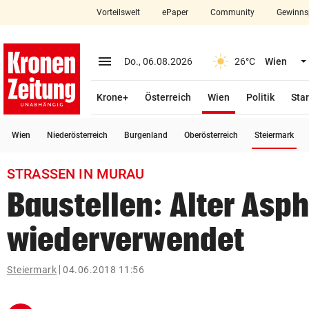
Vorteilswelt
ePaper
Community
Gewinns
close
Schließen
menu
Menü aufklappen
Do., 06.08.2026
26°C
Wien
Abonnieren
(ausgewählt)
Krone+
Österreich
Wien
Politik
Star
account_circle
arrow_right
Anmelden
(a
Wien
Niederösterreich
Burgenland
Oberösterreich
Steiermark
pin_drop
arrow_right
Bundesland auswäh
Wien
STRASSEN IN MURAU
bookmark
Merkliste
Baustellen: Alter Asph
wiederverwendet
Suchbegriff
search
eingeben
Steiermark
04.06.2018 11:56