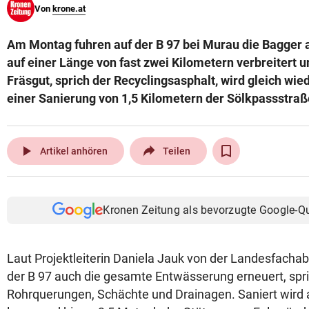
Von
krone.at
© Krone Multimedia GmbH & Co KG 2026
Muthgasse 2, 1190 Wien
Am Montag fuhren auf der B 97 bei Murau die Bagger a
auf einer Länge von fast zwei Kilometern verbreitert u
Fräsgut, sprich der Recyclingsasphalt, wird gleich wi
einer Sanierung von 1,5 Kilometern der Sölkpassstraß
play_arrow
Artikel anhören
Teilen
Kronen Zeitung als bevorzugte Google-Q
Laut Projektleiterin Daniela Jauk von der Landesfachab
der B 97 auch die gesamte Entwässerung erneuert, spr
Rohrquerungen, Schächte und Drainagen. Saniert wird 