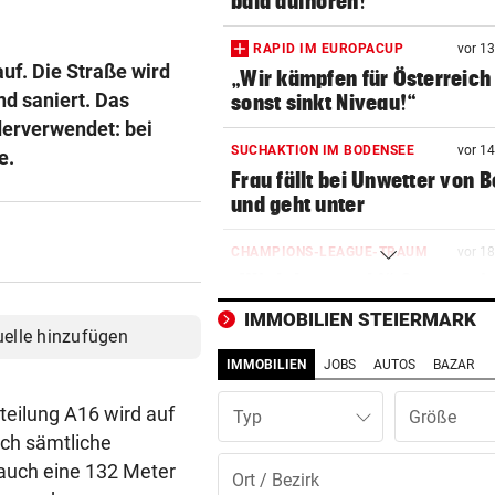
bald aufhören!“
RAPID IM EUROPACUP
vor 1
uf. Die Straße wird
„Wir kämpfen für Österreich
nd saniert. Das
sonst sinkt Niveau!“
ederverwendet: bei
SUCHAKTION IM BODENSEE
vor 1
e.
Frau fällt bei Unwetter von B
und geht unter
CHAMPIONS-LEAGUE-TRAUM
vor 1
„Wir leben noch!“ Sturm zei
sich kämpferisch
IMMOBILIEN STEIERMARK
uelle hinzufügen
„KRONE“ TRAF IHN
vor 3
IMMOBILIEN
JOBS
AUTOS
BAZAR
So offen sprach Brasilien-St
vor Salzburg-Match
teilung A16 wird auf
Typ
ich sämtliche
BELASTUNG STEIGT IN NÖ
vor 4
auch eine 132 Meter
300 Tage im Jahr lassen Poll