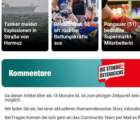
Tanker meldet
Rekordhitze: So
Pongauer (51)
Explosionen in
oft rückten
bedrohte
Straße von
Rettungskräfte
Supermarkt-
Hormuz
aus
Mitarbeiterin
Da dieser Artikel älter als 18 Monate ist, ist zum jetzigen Zeitpunkt k
möglich.
Wir laden Sie ein, bei einer aktuelleren themenrelevanten Story mitzudi
Bei Fragen können Sie sich gern an das Community-Team per Mail an