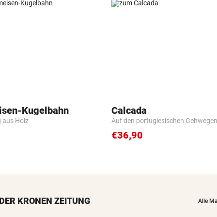
isen-Kugelbahn
Calcada
g aus Holz
Auf den portugiesischen Gehwege
€36,90
DER KRONEN ZEITUNG
Alle M