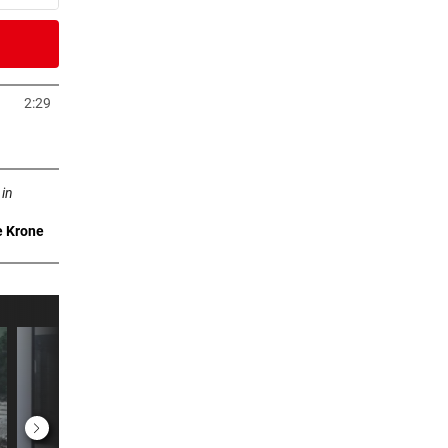
6 Stunden
eit
2:29
neuem Tab öffnen
6 Stunden
n neuem Tab öffnen
 in
e Krone
6 Stunden
 Arena
7 Stunden
m ++
7 Stunden