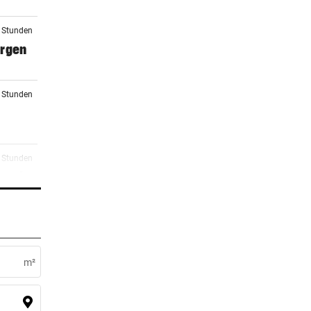
5 Stunden
orgen
5 Stunden
5 Stunden
 macht
6 Stunden
m²
6 Stunden
rg zu