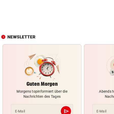
NEWSLETTER
Guten Morgen
Morgens topinformiert über die
Abends t
Nachrichten des Tages
Nachr
send
E-Mail
E-Mail
Abschicken