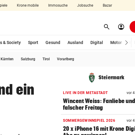
piele
Krone mobile
Immosuche
Jobsuche
Bazar
search
account_circle
Menü aufklappen
Suchen
s & Society
Sport
Gesund
Ausland
Digital
Motor
Wir
usgewählt)
Kärnten
Salzburg
Tirol
Vorarlberg
len
Steiermark
nd ein
LIVE IN DER METASTADT
vor 
Wincent Weiss: Fanliebe und
falscher Freitag
SOMMERGEWINNSPIEL 2026
vor 
20 x iPhone 16 mit Krone Digi