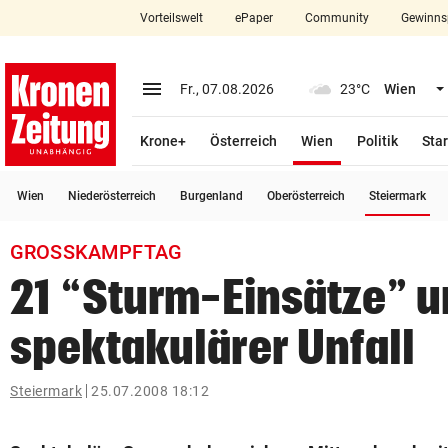
Vorteilswelt
ePaper
Community
Gewinns
close
Schließen
menu
Menü aufklappen
Fr., 07.08.2026
23°C
Wien
Abonnieren
(ausgewählt)
Krone+
Österreich
Wien
Politik
Star
account_circle
arrow_right
Anmelden
(a
Wien
Niederösterreich
Burgenland
Oberösterreich
Steiermark
pin_drop
arrow_right
Bundesland auswäh
Wien
GROSSKAMPFTAG
bookmark
Merkliste
21 “Sturm-Einsätze” u
spektakulärer Unfall
Suchbegriff
search
eingeben
Steiermark
25.07.2008 18:12