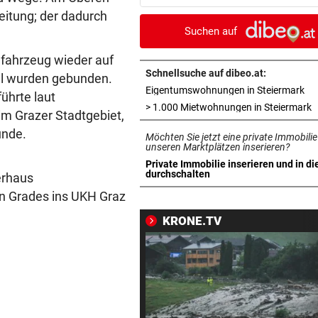
Last-Minute-Sieg
itung; der dadurch
Suchen auf
PALÄSTINENSER GETÖTET
vor 
Erste Anklage gegen Israeli s
fahrzeug wieder auf
Gaza-Krieg
Schnellsuche auf dibeo.at:
el wurden gebunden.
in 
Eigentumswohnungen in Steiermark
ührte laut
STIMMEN ZUM SPIEL
vor 
i
> 1.000 Mietwohnungen in Steiermark
m Grazer Stadtgebiet,
Sportboss Katzer: „Fahren
unde.
Möchten Sie jetzt eine private Immobilie
superhappy nach Hause“
unseren Marktplätzen inserieren?
Private Immobilie inserieren und in di
ORKAN, KEIN STROM & CO
vor 
in neuem Tab öffnen
durchschalten
erhaus
Skurrilitäten in der Red Bull
en Grades ins UKH Graz
häufen sich
KRONE.TV
WASSERSPRINGEN
vor 
Knoll bei EM Achter vom Tur
Lotfi auf Rang 12!
SCHON NÄCHSTE SAISON
vor 