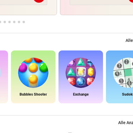
Alle
Bubbles Shooter
Exchange
Sudok
Alle An