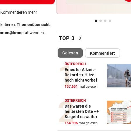
Reusser vor Ventoux-Etappe
weiter im Gelben Trikot
ein Kommentieren mehr
KEIN ARSENAL-WECHSEL
vor 
skutieren:
Themenübersicht
.
Vinicius Jr. verlängert bei Re
forum@krone.at
wenden.
chevron_right
Madrid bis 2032
TOP 3
UKRAINISCHER ANGRIFF?
vor 
(ausgewählt)
Gelesen
Kommentiert
Vor Oman havarierter Tanker
Ölkatastrophe droht
ÖSTERREICH
Erneuter Allzeit-
Rekord ++ Hitze
„VERSTEHE ICH NICHT“
vor 
noch nicht vorbei
ÖFB-Kicker Wimmer packt ü
157.651
mal gelesen
Morddrohungen aus
ÖSTERREICH
Das waren die
heißesten Orte ++
So geht es weiter
154.996
mal gelesen