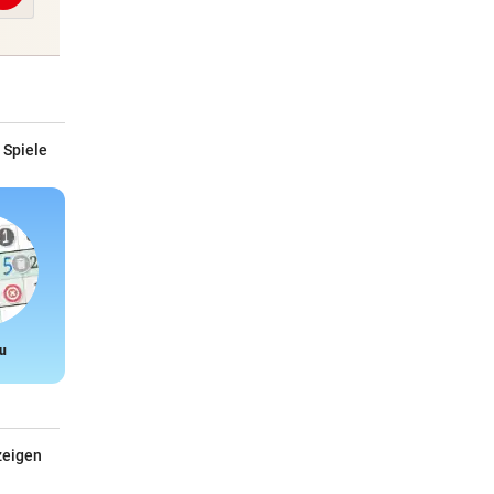
 Spiele
u
Snake
zeigen