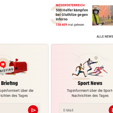
NIEDERÖSTERREICH
500 Helfer kämpfen
bei Gluthitze gegen
Inferno
138.409
mal gelesen
ALLE NEWS
Briefing
Sport News
opinformiert über die
Topinformiert über die Sport
ichten des Tages
Nachrichten des Tages
send
s
E-Mail
Abschicken