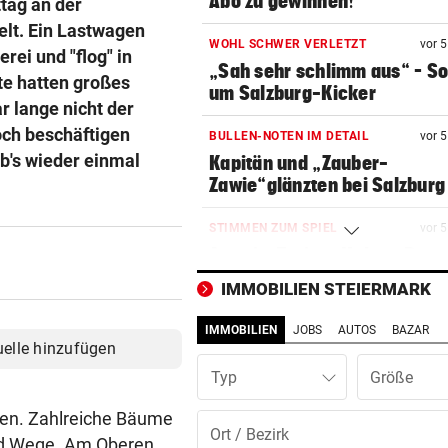
Abo zu gewinnen!
tag an der
elt. Ein Lastwagen
WOHL SCHWER VERLETZT
vor 
rei und "flog" in
„Sah sehr schlimm aus“ – S
te hatten großes
um Salzburg-Kicker
r lange nicht der
och beschäftigen
BULLEN-NOTEN IM DETAIL
vor 
b's wieder einmal
Kapitän und „Zauber-
Zawie“glänzten bei Salzburg
STIMMEN ZUM SPIEL
vor 
Austria-Trainer Helm: „Das
uns besser!“
IMMOBILIEN STEIERMARK
KUNDENDATEN BETROFFEN
vor 
IMMOBILIEN
JOBS
AUTOS
BAZAR
Cyberangriff auf Wiener
uelle hinzufügen
Schmuckhändler Frey Wille
Typ
EUROPA-LEAGUE-QUALI
vor 
den. Zahlreiche Bäume
Joker Tabakovic führt Salzbu
nd Wege. Am Oberen