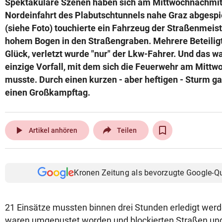
Spektakuläre Szenen haben sich am Mittwochnachmit
© Krone Multimedia GmbH & Co KG 2026
Nordeinfahrt des Plabutschtunnels nahe Graz abgespi
Muthgasse 2, 1190 Wien
(siehe Foto) touchierte ein Fahrzeug der Straßenmeiste
hohem Bogen in den Straßengraben. Mehrere Beteilig
Glück, verletzt wurde "nur" der Lkw-Fahrer. Und das wa
einzige Vorfall, mit dem sich die Feuerwehr am Mittw
musste. Durch einen kurzen - aber heftigen - Sturm ga
einen Großkampftag.
play_arrow
Artikel anhören
Teilen
Kronen Zeitung als bevorzugte Google-Q
21 Einsätze mussten binnen drei Stunden erledigt wer
waren umgepustet worden und blockierten Straßen u