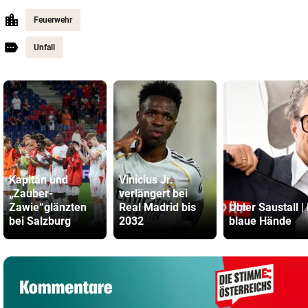
Feuerwehr
Unfall
Kapitän und
Vinicius Jr.
„Zauber-
verlängert bei
Zawie“glänzten
Real Madrid bis
Übler Saustall | 
bei Salzburg
2032
blaue Hände