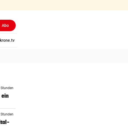
Abo
tschaft
krone.tv
Wissen
Gericht
Kolumnen
Freizeit
Reise
Ti
4 Stunden
 ein
4 Stunden
tal-