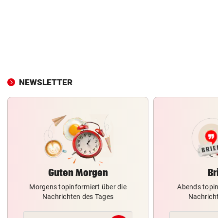
NEWSLETTER
Guten Morgen
Br
Morgens topinformiert über die
Abends topin
Nachrichten des Tages
Nachrich