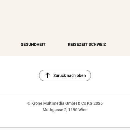
GESUNDHEIT
REISEZEIT SCHWEIZ
north
Zurück nach oben
© Krone Multimedia GmbH & Co KG 2026
Muthgasse 2, 1190 Wien
NaN%