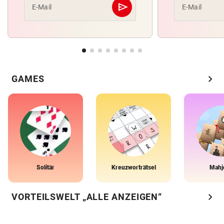
send
E-Mail
E-Mail
Abschicken
chevron_right
GAMES
Solitär
Kreuzworträtsel
Mahj
chevron_right
VORTEILSWELT „ALLE ANZEIGEN“