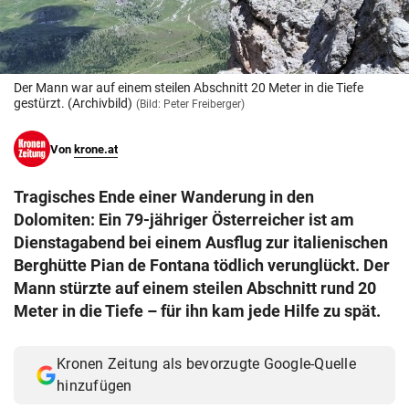
© Krone Multimedia GmbH & Co KG 2026
Muthgasse 2, 1190 Wien
Der Mann war auf einem steilen Abschnitt 20 Meter in die Tiefe
gestürzt. (Archivbild)
(Bild: Peter Freiberger)
Von
krone.at
Tragisches Ende einer Wanderung in den
Dolomiten: Ein 79-jähriger Österreicher ist am
Dienstagabend bei einem Ausflug zur italienischen
Berghütte Pian de Fontana tödlich verunglückt. Der
Mann stürzte auf einem steilen Abschnitt rund 20
Meter in die Tiefe – für ihn kam jede Hilfe zu spät.
Kronen Zeitung als bevorzugte Google-Quelle
hinzufügen