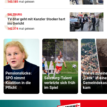
143.185
mal gelesen
SALZBURG
TV-Star geht mit Kanzler Stocker hart
ins Gericht
142.374
mal gelesen
Pensionslücke:
Wie es zu ei
SPÖ nimmt
Salzburg-Talent
„Leck“ in eine
Koalition in die
verletzte sich früh
Gemeindekas
Pflicht
im Spiel
kam