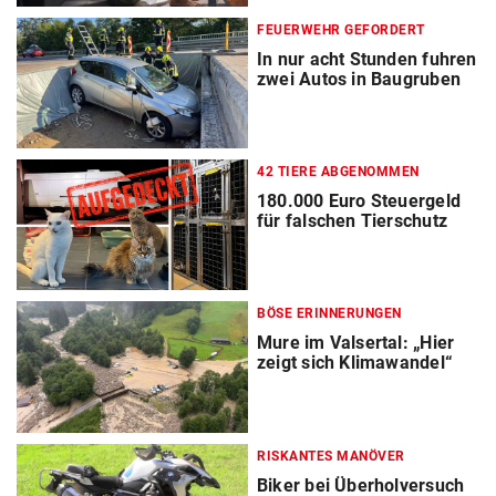
FEUERWEHR GEFORDERT
In nur acht Stunden fuhren
zwei Autos in Baugruben
42 TIERE ABGENOMMEN
180.000 Euro Steuergeld
für falschen Tierschutz
BÖSE ERINNERUNGEN
Mure im Valsertal: „Hier
zeigt sich Klimawandel“
RISKANTES MANÖVER
Biker bei Überholversuch