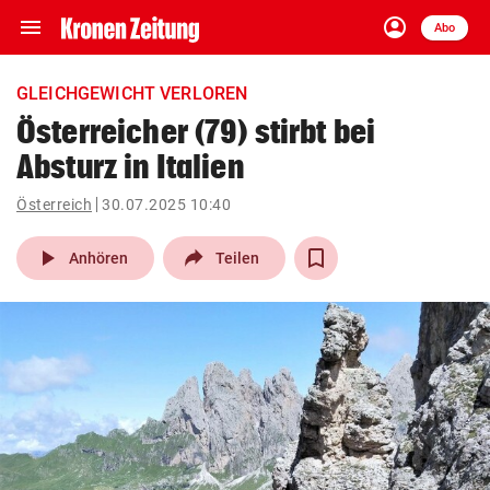
menu
account_circle
Navigation
Anmelden
Abo
close
Schließen
ein-/ausklappen
GLEICHGEWICHT VERLOREN
Abonnieren
Österreicher (79) stirbt bei
Absturz in Italien
account_circle
arrow_right
Anmelden
Österreich
30.07.2025 10:40
pin_drop
arrow_right
Bundesland auswäh
Wien
play_arrow
Anhören
Teilen
bookmark
Merkliste
Suchbegriff
search
eingeben