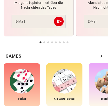
Morgens topinformiert über die
Abends topin
Nachrichten des Tages
Nachrich
send
E-Mail
E-Mail
Abschicken
chevron_right
GAMES
Solitär
Kreuzworträtsel
Mahj