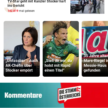
TV-Star geht mit Kanzler Stocker hart
ins Gericht
142.819
mal gelesen
35 Jahre alter
„Unfassbar“: Auch
„Stell dir vor, du
Mars-Riegel i
AK-Chefin über
holst mit Rapid
Messie-Haus
Stocker empört
einen Titel“
gefunden