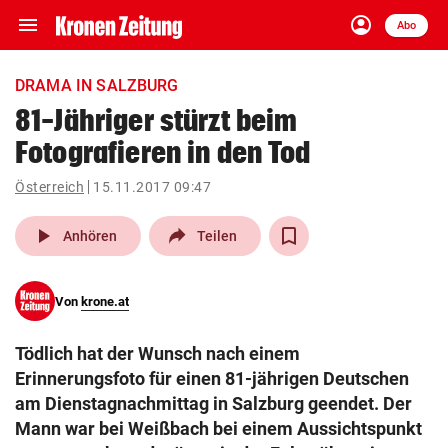
menu
account_circle
Navigation
Anmelden
Abo
close
Schließen
ein-/ausklappen
DRAMA IN SALZBURG
Abonnieren
81-Jähriger stürzt beim
Fotografieren in den Tod
account_circle
arrow_right
Anmelden
Österreich
15.11.2017 09:47
pin_drop
arrow_right
Bundesland auswäh
Wien
play_arrow
Anhören
Teilen
bookmark
Merkliste
Von
krone.at
Suchbegriff
search
Tödlich hat der Wunsch nach einem
eingeben
Erinnerungsfoto für einen 81-jährigen Deutschen
am Dienstagnachmittag in Salzburg geendet. Der
Mann war bei Weißbach bei einem Aussichtspunkt