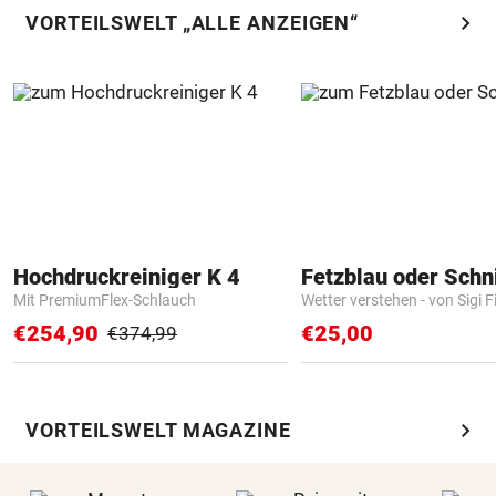
chevron_right
VORTEILSWELT „ALLE ANZEIGEN“
Hochdruckreiniger K 4
Fetzblau oder Schn
Mit PremiumFlex-Schlauch
Wetter verstehen - von Sigi F
€254,90
€25,00
€374,99
chevron_right
VORTEILSWELT MAGAZINE