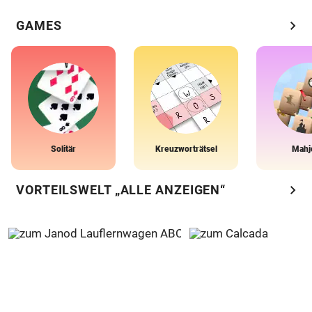
chevron_right
GAMES
Solitär
Kreuzworträtsel
Mahj
chevron_right
VORTEILSWELT „ALLE ANZEIGEN“