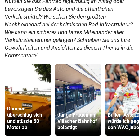
Nutzen Sie das Fahrrad regelmäßig im Alltag oder
bevorzugen Sie das Auto und die öffentlichen
Verkehrsmittel? Wo sehen Sie den größten
Nachholbedarf bei der heimischen Rad-Infrastruktur?
Wie kann ein sicheres und faires Miteinander aller
Verkehrsteilnehmer gelingen? Schreiben Sie uns Ihre
Gewohnheiten und Ansichten zu diesem Thema in die
Kommentare!
Dumper
überschlug sich
Junge Frauen am
Bullen-Ass: „
und stürzte 30
Villacher Bahnhof
würde ich ge
Meter ab
belästigt
den WAC jube