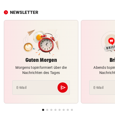
NEWSLETTER
Guten Morgen
Br
Morgens topinformiert über die
Abends topin
Nachrichten des Tages
Nachrich
send
E-Mail
E-Mail
Abschicken