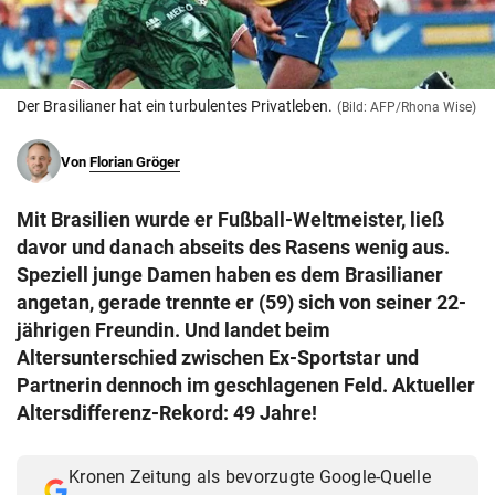
© Krone Multimedia GmbH & Co KG 2026
Muthgasse 2, 1190 Wien
Der Brasilianer hat ein turbulentes Privatleben.
(Bild: AFP/Rhona Wise)
Von
Florian Gröger
Mit Brasilien wurde er Fußball-Weltmeister, ließ
davor und danach abseits des Rasens wenig aus.
Speziell junge Damen haben es dem Brasilianer
angetan, gerade trennte er (59) sich von seiner 22-
jährigen Freundin. Und landet beim
Altersunterschied zwischen Ex-Sportstar und
Partnerin dennoch im geschlagenen Feld. Aktueller
Altersdifferenz-Rekord: 49 Jahre!
Kronen Zeitung als bevorzugte Google-Quelle