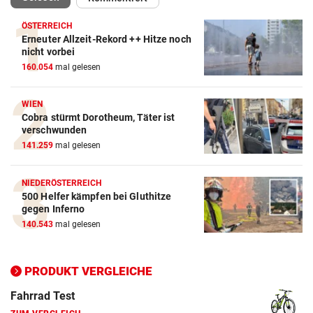
ÖSTERREICH
Erneuter Allzeit-Rekord ++ Hitze noch
Action-Cam Vergleich
nicht vorbei
160.054
mal gelesen
ZUM VERGLEICH
Crosstrainer Vergleich
WIEN
Cobra stürmt Dorotheum, Täter ist
ZUM VERGLEICH
verschwunden
141.259
mal gelesen
E-Bike Vergleich
ZUM VERGLEICH
NIEDERÖSTERREICH
500 Helfer kämpfen bei Gluthitze
Elektro-Scooter Vergleich
gegen Inferno
ZUM VERGLEICH
140.543
mal gelesen
Ergometer Vergleich
ZUM VERGLEICH
PRODUKT VERGLEICHE
Fahrrad Test