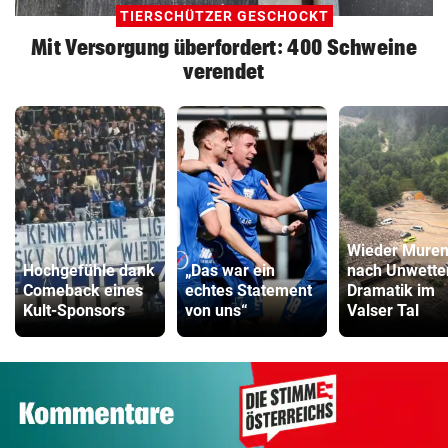
TIERSCHÜTZER GESCHOCKT
Mit Versorgung überfordert: 400 Schweine
verendet
Wieder Mure
Hochgefühle dank
„Das war ein
nach Unwette
Comeback eines
echtes Statement
Dramatik im
Kult-Sponsors
von uns“
Valser Tal