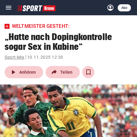
menu
account_circle
Navigation
Anmelden
Abo
close
Schließen
ein-/ausklappen
WELTMEISTER GESTEHT:
Abonnieren
„Hatte nach Dopingkontrolle
sogar Sex in Kabine“
account_circle
arrow_right
Anmelden
Sport-Mix
10.11.2025 12:30
pin_drop
arrow_right
Bundesland auswäh
Wien
play_arrow
Anhören
Teilen
bookmark
Merkliste
Suchbegriff
search
eingeben