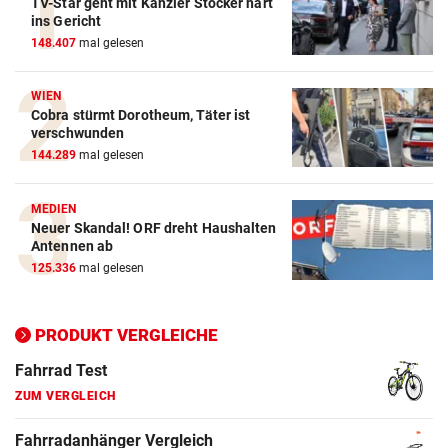
TV-Star geht mit Kanzler Stocker hart
ins Gericht
148.407
mal gelesen
WIEN
Cobra stürmt Dorotheum, Täter ist
verschwunden
144.289
mal gelesen
MEDIEN
Neuer Skandal! ORF dreht Haushalten
Antennen ab
125.336
mal gelesen
Action-Cam Vergleich
ZUM VERGLEICH
PRODUKT VERGLEICHE
Crosstrainer Vergleich
ZUM VERGLEICH
E-Bike Vergleich