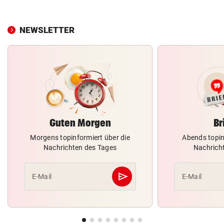
NEWSLETTER
Guten Morgen
Br
Morgens topinformiert über die
Abends topin
Nachrichten des Tages
Nachrich
send
E-Mail
E-Mail
Abschicken