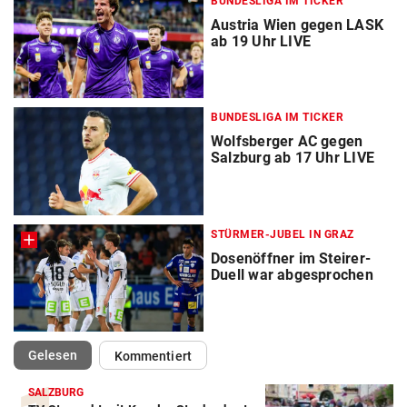
BUNDESLIGA IM TICKER
Austria Wien gegen LASK
ab 19 Uhr LIVE
BUNDESLIGA IM TICKER
Wolfsberger AC gegen
Salzburg ab 17 Uhr LIVE
STÜRMER-JUBEL IN GRAZ
Dosenöffner im Steirer-
Duell war abgesprochen
(ausgewählt)
Gelesen
Kommentiert
SALZBURG