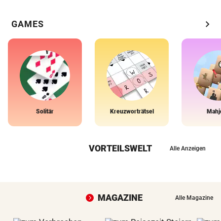
chevron_right
GAMES
Solitär
Kreuzworträtsel
Mahj
VORTEILSWELT
Alle Anzeigen
MAGAZINE
Alle Magazine