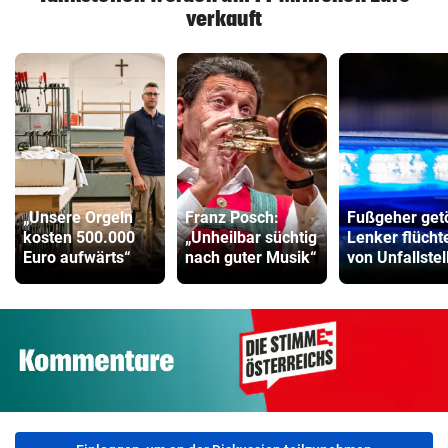
verkauft
„Unsere Orgeln
Franz Posch:
Fußgeher getö
kosten 500.000
„Unheilbar süchtig
Lenker flücht
Euro aufwärts“
nach guter Musik“
von Unfallstel