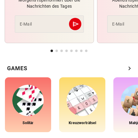
Morgens topinformiert über die
Abends topin
Nachrichten des Tages
Nachrich
send
E-Mail
E-Mail
Abschicken
chevron_right
GAMES
Solitär
Kreuzworträtsel
Mahj