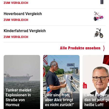
ZUM VERGLEICH
Hoverboard Vergleich
ZUM VERGLEICH
Kinderfahrrad Vergleich
ZUM VERGLEICH
Alle Produkte ansehen
Tanker meldet
Explosionen in
„Wir sind froh,
Liebe Regieru
Straße von
aber Alex bringt
das ist jetzt 
Hormuz
es nicht zurück!“
heiße Luft!