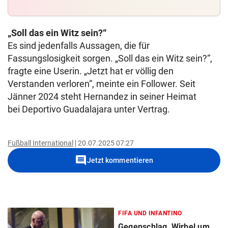
„Soll das ein Witz sein?“
Es sind jedenfalls Aussagen, die für
Fassungslosigkeit sorgen. „Soll das ein Witz sein?“,
fragte eine Userin. „Jetzt hat er völlig den
Verstanden verloren“, meinte ein Follower. Seit
Jänner 2024 steht Hernandez in seiner Heimat
bei Deportivo Guadalajara unter Vertrag.
Fußball International
20.07.2025 07:27
comment
Jetzt kommentieren
FIFA UND INFANTINO
Gegenschlag, Wirbel um