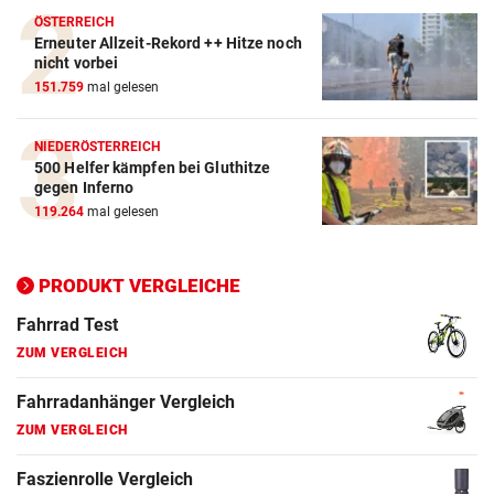
Crosstrainer Vergleich
ÖSTERREICH
Erneuter Allzeit-Rekord ++ Hitze noch
ZUM VERGLEICH
nicht vorbei
151.759
mal gelesen
E-Bike Vergleich
ZUM VERGLEICH
NIEDERÖSTERREICH
500 Helfer kämpfen bei Gluthitze
Elektro-Scooter Vergleich
gegen Inferno
ZUM VERGLEICH
119.264
mal gelesen
Ergometer Vergleich
ZUM VERGLEICH
PRODUKT VERGLEICHE
Fahrrad Test
ZUM VERGLEICH
Fahrradanhänger Vergleich
ZUM VERGLEICH
Faszienrolle Vergleich