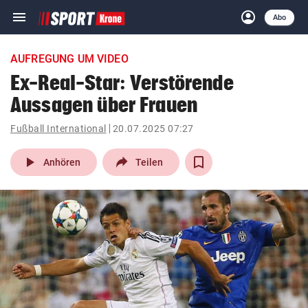
menu
account_circle
Navigation
Anmelden
Abo
close
Schließen
ein-/ausklappen
AUFREGUNG UM VIDEO
Abonnieren
Ex-Real-Star: Verstörende
Aussagen über Frauen
account_circle
arrow_right
Anmelden
Fußball International
20.07.2025 07:27
pin_drop
arrow_right
Bundesland auswäh
Wien
play_arrow
Anhören
Teilen
bookmark
Merkliste
Suchbegriff
search
eingeben