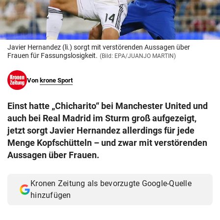
© Krone Multimedia GmbH & Co KG 2026
Muthgasse 2, 1190 Wien
Javier Hernandez (li.) sorgt mit verstörenden Aussagen über
Frauen für Fassungslosigkeit.
(Bild: EPA/JUANJO MARTIN)
Von
krone Sport
Einst hatte „Chicharito“ bei Manchester United und
auch bei Real Madrid im Sturm groß aufgezeigt,
jetzt sorgt Javier Hernandez allerdings für jede
Menge Kopfschütteln – und zwar mit verstörenden
Aussagen über Frauen.
Kronen Zeitung als bevorzugte Google-Quelle
hinzufügen