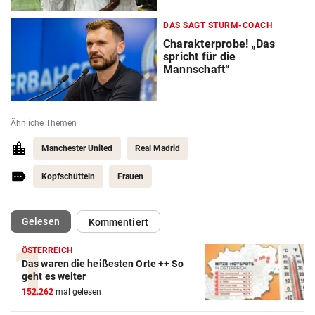
DAS SAGT STURM-COACH
Charakterprobe! „Das
spricht für die
Mannschaft“
Ähnliche Themen
Manchester United
Real Madrid
Kopfschütteln
Frauen
(ausgewählt)
Gelesen
Kommentiert
ÖSTERREICH
Das waren die heißesten Orte ++ So
Action-Cam Vergleich
geht es weiter
152.262
mal gelesen
ZUM VERGLEICH