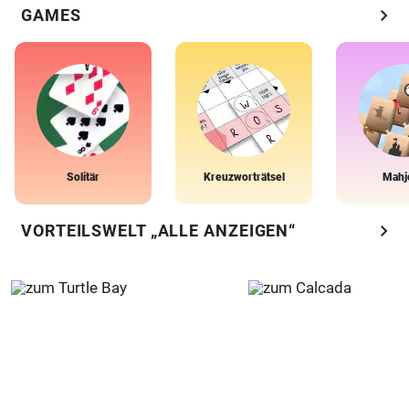
chevron_right
GAMES
Solitär
Kreuzworträtsel
Mahj
chevron_right
VORTEILSWELT „ALLE ANZEIGEN“