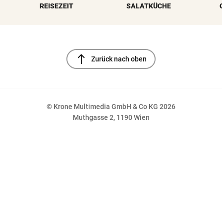
REISEZEIT
SALATKÜCHE
north
Zurück nach oben
© Krone Multimedia GmbH & Co KG 2026
Muthgasse 2, 1190 Wien