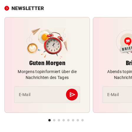
NEWSLETTER
Guten Morgen
Br
Morgens topinformiert über die
Abends topin
Nachrichten des Tages
Nachrich
send
E-Mail
E-Mail
Abschicken