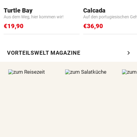
Turtle Bay
Calcada
Aus dem Weg, hier kommen wir!
Auf den portugiesischen G
€19,90
€36,90
chevron_right
VORTEILSWELT MAGAZINE