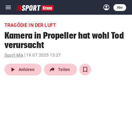
menu
account_circle
Navigation
Anmelden
Abo
close
Schließen
ein-/ausklappen
TRAGÖDIE IN DER LUFT
Abonnieren
Kamera in Propeller hat wohl Tod
verursacht
account_circle
arrow_right
Anmelden
Sport-Mix
19.07.2025 13:27
pin_drop
arrow_right
Bundesland auswäh
Wien
play_arrow
Anhören
Teilen
bookmark
Merkliste
Suchbegriff
search
eingeben