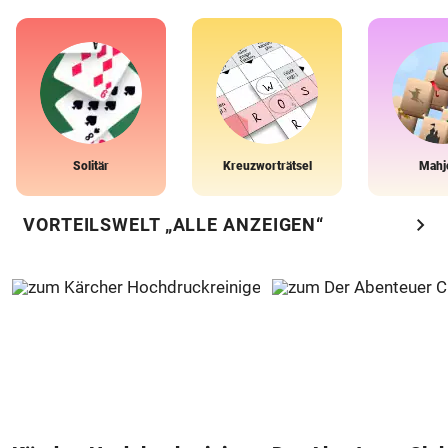
Solitär
Kreuzworträtsel
Mahj
chevron_right
VORTEILSWELT „ALLE ANZEIGEN“