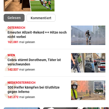
(ausgewählt)
Gelesen
Kommentiert
ÖSTERREICH
Erneuter Allzeit-Rekord ++ Hitze noch
nicht vorbei
161.081
mal gelesen
WIEN
Cobra stürmt Dorotheum, Täter ist
verschwunden
142.537
mal gelesen
NIEDERÖSTERREICH
500 Helfer kämpfen bei Gluthitze
gegen Inferno
141.272
mal gelesen