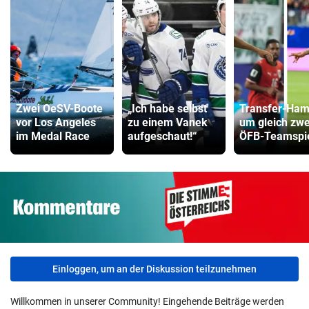
Zwei OeSV-Boote
„Ich habe selbst
Transfer-Ha
vor Los Angeles
zu einem Vanek
um gleich zwe
im Medal Race
aufgeschaut!“
ÖFB-Teamspie
Einloggen, um an der Diskussion teilzunehmen
Willkommen in unserer Community! Eingehende Beiträge werden