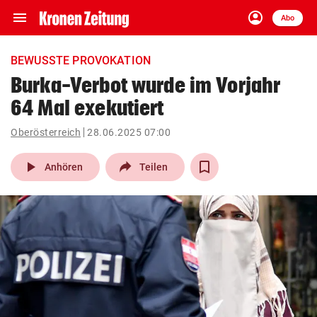
menu
account_circle
Navigation
Anmelden
Abo
close
Schließen
ein-/ausklappen
BEWUSSTE PROVOKATION
Abonnieren
Burka-Verbot wurde im Vorjahr
64 Mal exekutiert
account_circle
arrow_right
Anmelden
Oberösterreich
28.06.2025 07:00
pin_drop
arrow_right
Bundesland auswäh
Wien
play_arrow
Anhören
Teilen
bookmark
Merkliste
Suchbegriff
search
eingeben