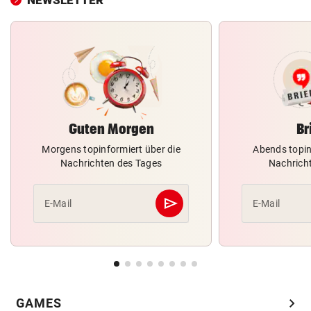
Guten Morgen
Br
Morgens topinformiert über die
Abends topin
Nachrichten des Tages
Nachrich
send
E-Mail
E-Mail
Abschicken
chevron_right
GAMES