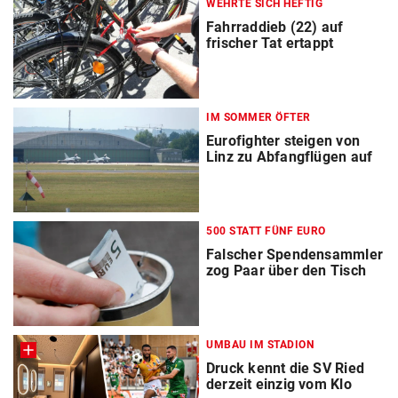
WEHRTE SICH HEFTIG
Fahrraddieb (22) auf
frischer Tat ertappt
IM SOMMER ÖFTER
Eurofighter steigen von
Linz zu Abfangflügen auf
500 STATT FÜNF EURO
Falscher Spendensammler
zog Paar über den Tisch
UMBAU IM STADION
Druck kennt die SV Ried
derzeit einzig vom Klo