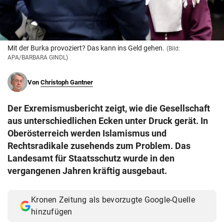
© Krone Multimedia GmbH & Co KG 2026
Muthgasse 2, 1190 Wien
Mit der Burka provoziert? Das kann ins Geld gehen.
(Bild:
APA/BARBARA GINDL)
Von
Christoph Gantner
Der Exremismusbericht zeigt, wie die Gesellschaft
aus unterschiedlichen Ecken unter Druck gerät. In
Oberösterreich werden Islamismus und
Rechtsradikale zusehends zum Problem. Das
Landesamt für Staatsschutz wurde in den
vergangenen Jahren kräftig ausgebaut.
Kronen Zeitung als bevorzugte Google-Quelle
hinzufügen