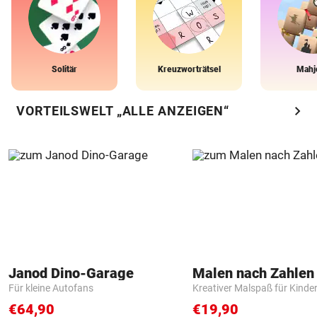
Solitär
Kreuzworträtsel
Mahj
chevron_right
VORTEILSWELT „ALLE ANZEIGEN“
Janod Dino-Garage
Für kleine Autofans
Kreativer Malspaß für Kinde
€64,90
€19,90