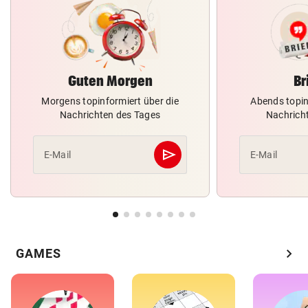
Guten Morgen
Br
Morgens topinformiert über die
Abends topin
Nachrichten des Tages
Nachrich
send
E-Mail
E-Mail
Abschicken
chevron_right
GAMES