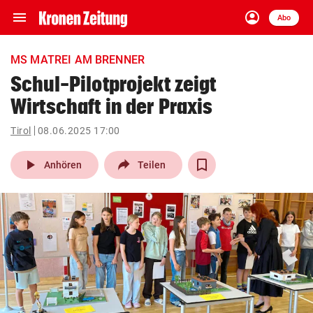
menu
account_circle
Navigation
Anmelden
Abo
close
Schließen
ein-/ausklappen
MS MATREI AM BRENNER
Abonnieren
Schul-Pilotprojekt zeigt
Wirtschaft in der Praxis
account_circle
arrow_right
Anmelden
Tirol
08.06.2025 17:00
pin_drop
arrow_right
Bundesland auswäh
Wien
play_arrow
Anhören
Teilen
bookmark
Merkliste
Suchbegriff
search
eingeben