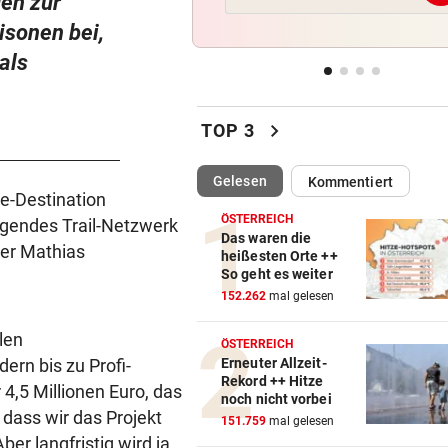
en zur
Gegenschlag, Wirbel um WM
isonen bei,
und neue Vorwürfe
als
VOR KÜSTE OMANS
vor 
Tanker meldet Explosionen i
chevron_right
Straße von Hormuz
TOP 3
URTEIL GEFALLEN
vor 
(ausgewählt)
Gelesen
Kommentiert
Altacher Kies-Krieg: Gericht
ke-Destination
Franz Kopf recht
ÖSTERREICH
gendes Trail-Netzwerk
Das waren die
rer Mathias
heißesten Orte ++
EXPERTEN WARNEN
vor 
So geht es weiter
Hitze gefährdet Gewässer u
152.262
mal gelesen
heimische Fischwelt
len
ÖSTERREICH
ern bis zu Profi-
Erneuter Allzeit-
Rekord ++ Hitze
4,5 Millionen Euro, das
noch nicht vorbei
 dass wir das Projekt
151.759
mal gelesen
er langfristig wird ja