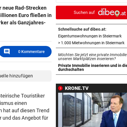
nicht das Problem“
er neue Rad-Strecken
Suchen auf
llionen Euro fließen in
KEIN REGEN IN SICHT
vor 4
rker als Ganzjahres-
Salzburgs Gemeinden trock
immer weiter aus
Schnellsuche auf dibeo.at:
in 
Eigentumswohnungen in Steiermark
„KRONE“-KOLUMNE
vor ein
i
> 1.000 Mietwohnungen in Steiermark
Vertrauen erreicht, was Mac
comment
0
Kommentare
Möchten Sie jetzt eine private Immobilie
niemals vermag
unseren Marktplätzen inserieren?
Private Immobilie inserieren und in di
IM ALL SEIT 2025
vor ein
in neuem Tab öffnen
durchschalten
„Falcon 9“-Schrottteil auf 
uelle hinzufügen
Mond eingeschlagen
KRONE.TV
SORGE IM WELTCUP-TROSS
vor ein
eirische Touristiker
„Das Skifahren am Gletscher
urismus einen
bald aufhören!“
 hat auf diesen Trend
r und das Angebot für
RAPID IM EUROPACUP
vor ein