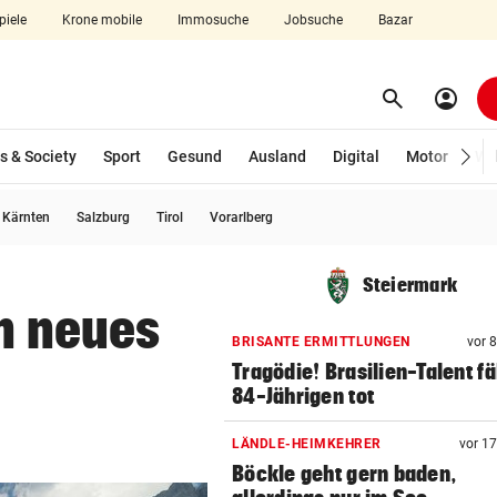
piele
Krone mobile
Immosuche
Jobsuche
Bazar
search
account_circle
Menü aufklappen
Suchen
s & Society
Sport
Gesund
Ausland
Digital
Motor
Wir
usgewählt)
Kärnten
Salzburg
Tirol
Vorarlberg
len
Steiermark
in neues
BRISANTE ERMITTLUNGEN
vor 
Tragödie! Brasilien-Talent fä
84-Jährigen tot
LÄNDLE-HEIMKEHRER
vor 1
Böckle geht gern baden,