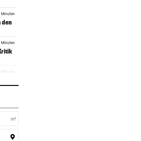
2 Minuten
n den
6 Minuten
ritik
2 Minuten
ich
2 Minuten
m²
3 Minuten
ist