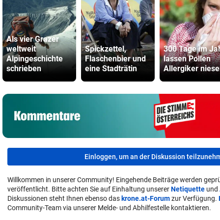
Als vier Grazer
weltweit
Spickzettel,
300 Tage im Ja
Alpingeschichte
Flaschenbier und
lassen Pollen
schrieben
eine Stadträtin
Allergiker nies
Einloggen, um an der Diskussion teilzuneh
Willkommen in unserer Community! Eingehende Beiträge werden geprü
veröffentlicht. Bitte achten Sie auf Einhaltung unserer
Netiquette
und
Diskussionen steht Ihnen ebenso das
krone.at-Forum
zur Verfügung.
Community-Team via unserer Melde- und Abhilfestelle kontaktieren.