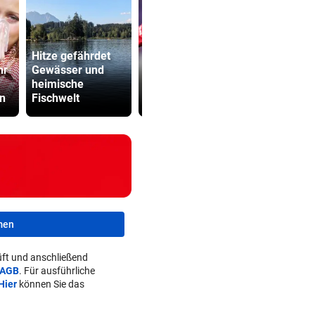
Hitze gefährdet
LIVE ab 19.30
Abhöraffär
hr
Gewässer und
Uhr: Beitar
Ermittlung
heimische
Jerusalem gegen
gegen ORF
en
Fischwelt
Austria!
Stiftungsra
men
ft und anschließend
AGB
. Für ausführliche
Hier
können Sie das