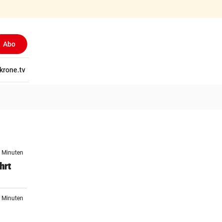
Abo
tschaft
krone.tv
Wissen
Gericht
Kolumnen
Freizeit
Reise
Ti
8 Minuten
hrt
7 Minuten