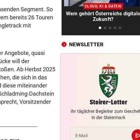
„Wir kämpfen für Österreich
CLOUD, KI & DATEN:
sonst sinkt Niveau!“
achsenden Segment. So
Wem gehört Österreichs digital
rem bereits 26 Touren
Zukunft?
SUCHAKTION IM BODENSEE
vor ein
ngletrack mit
Frau fällt bei Unwetter von B
und geht unter
NEWSLETTER
CHAMPIONS-LEAGUE-TRAUM
vor ein
er Angebote, quasi
„Wir leben noch!“ Sturm zei
cke will der
sich kämpferisch
stoßen. Ab Herbst 2025
en, die sich in das
„KRONE“ TRAF IHN
vor 
 diese miteinander
So offen sprach Brasilien-St
d Schladming-Dachstein
vor Salzburg-Match
nprecht, Vorsitzender
Steirer-Letter
BELASTUNG STEIGT IN NÖ
vor 
Ihr täglicher Begleiter zum Gesch
300 Tage im Jahr lassen Poll
in der Steiermark
Allergiker niesen
se
E-Mail
FIFA UND INFANTINO
vor 