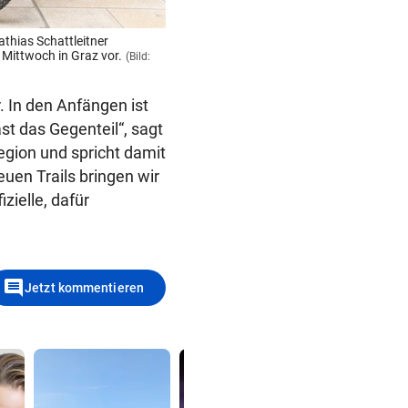
thias Schattleitner
 Mittwoch in Graz vor.
(Bild:
. In den Anfängen ist
st das Gegenteil“, sagt
egion und spricht damit
uen Trails bringen wir
zielle, dafür
comment
Jetzt kommentieren