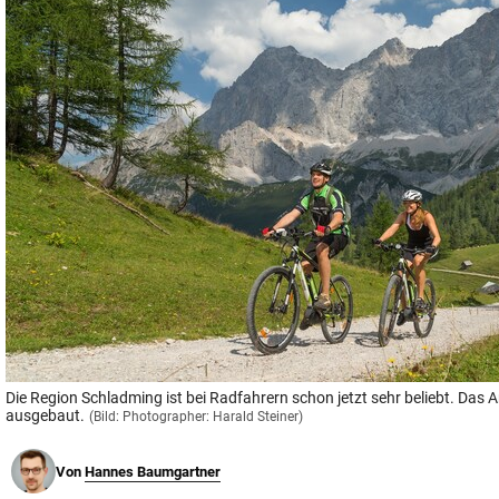
© Krone Multimedia GmbH & Co KG 2026
Muthgasse 2, 1190 Wien
Die Region Schladming ist bei Radfahrern schon jetzt sehr beliebt. Das 
ausgebaut.
(Bild: Photographer: Harald Steiner)
Von
Hannes Baumgartner