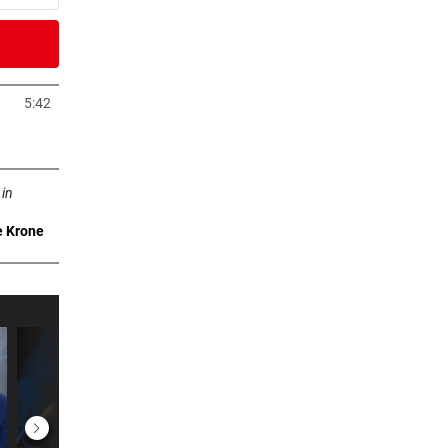
3 Minuten
nen
5:42
neuem Tab öffnen
er Stunde
n neuem Tab öffnen
ht
 in
e Krone
er Stunde
dem
er Stunde
 wird
er Stunde