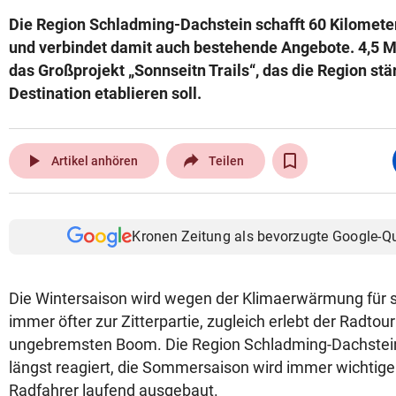
Die Region Schladming-Dachstein schafft 60 Kilomet
und verbindet damit auch bestehende Angebote. 4,5 Mi
das Großprojekt „Sonnseitn Trails“, das die Region stä
Destination etablieren soll.
play_arrow
Artikel anhören
Teilen
Kronen Zeitung als bevorzugte Google-Q
Die Wintersaison wird wegen der Klimaerwärmung für st
immer öfter zur Zitterpartie, zugleich erlebt der Radto
ungebremsten Boom. Die Region Schladming-Dachstein
längst reagiert, die Sommersaison wird immer wichtige
Radfahrer laufend ausgebaut.