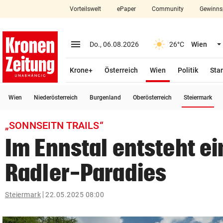
Vorteilswelt
ePaper
Community
Gewinns
close
Schließen
menu
Menü aufklappen
Do., 06.08.2026
26°C
Wien
Abonnieren
(ausgewählt)
Krone+
Österreich
Wien
Politik
Star
account_circle
arrow_right
Anmelden
(a
Wien
Niederösterreich
Burgenland
Oberösterreich
Steiermark
pin_drop
arrow_right
Bundesland auswäh
Wien
„SONNSEITN TRAILS“
bookmark
Merkliste
Im Ennstal entsteht e
Radler-Paradies
Suchbegriff
search
eingeben
Steiermark
22.05.2025 08:00