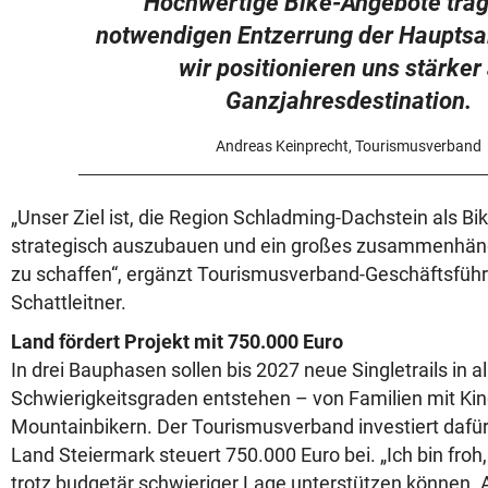
Hochwertige Bike-Angebote trag
notwendigen Entzerrung der Hauptsa
wir positionieren uns stärker 
Ganzjahresdestination.
Andreas Keinprecht, Tourismusverband
„Unser Ziel ist, die Region Schladming-Dachstein als Bi
strategisch auszubauen und ein großes zusammenhän
zu schaffen“, ergänzt Tourismusverband-Geschäftsfüh
Schattleitner.
Land fördert Projekt mit 750.000 Euro
In drei Bauphasen sollen bis 2027 neue Singletrails in al
Schwierigkeitsgraden entstehen – von Familien mit Kind
Mountainbikern. Der Tourismusverband investiert dafür 
Land Steiermark steuert 750.000 Euro bei. „Ich bin froh,
trotz budgetär schwieriger Lage unterstützen können. Ab