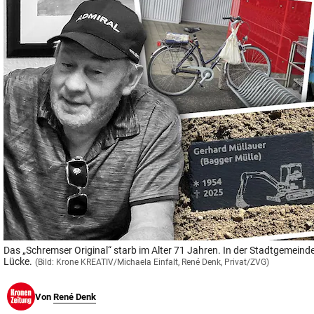
© Krone Multimedia GmbH & Co KG 2026
Muthgasse 2, 1190 Wien
Das „Schremser Original“ starb im Alter 71 Jahren. In der Stadtgemeinde 
Lücke.
(Bild: Krone KREATIV/Michaela Einfalt, René Denk, Privat/ZVG)
Von
René Denk