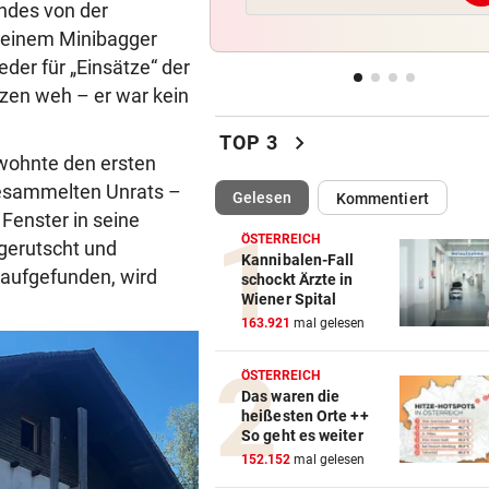
indes von der
Bundespräsident zeigt: So
t seinem Minibagger
dramatisch ist die Lage
der für „Einsätze“ der
WIR HATTEN 41,2 GRAD!
vor 
rzen weh – er war kein
Erneuter Allzeit-Rekord ++ H
chevron_right
noch nicht vorbei
TOP 3
ewohnte den ersten
esammelten Unrats –
BEAMTE SIND AM ZUG
vor 
(ausgewählt)
Gelesen
Kommentiert
Feilschen um neue Klimahilf
 Fenster in seine
geht munter weiter
ÖSTERREICH
gerutscht und
Kannibalen-Fall
r aufgefunden, wird
schockt Ärzte in
POLIZEI SUCHT HINWEISE
vor 
Wiener Spital
Goldkettenräuber von Graz:
163.921
mal gelesen
Weitere Opfer vermutet
ÖSTERREICH
Das waren die
heißesten Orte ++
So geht es weiter
152.152
mal gelesen