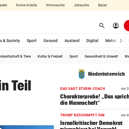
piele
Krone mobile
Immosuche
Jobsuche
Bazar
search
account_circle
Menü aufklappen
Suchen
s & Society
Sport
Gesund
Ausland
Digital
Motor
Wir
ndwirtschaft & Tiere
Kultur & Freizeit
Sport
Gesundheit & Umwelt
We
len
Niederösterreich
n Teil
DAS SAGT STURM-COACH
vor 
Charakterprobe! „Das sprich
die Mannschaft“
TRUMP BESCHIMPFT IHN
vor 
Israelkritischer Demokrat