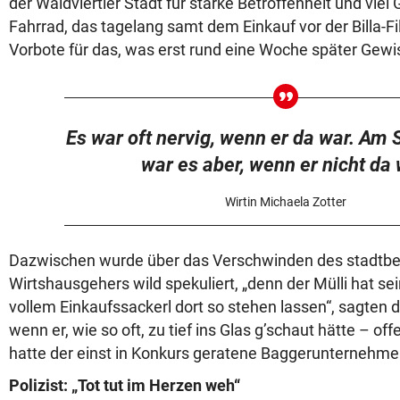
der Waldviertler Stadt für starke Betroffenheit und viel
Fahrrad, das tagelang samt dem Einkauf vor der Billa-Fi
Vorbote für das, was erst rund eine Woche später Gewi
Es war oft nervig, wenn er da war. Am
war es aber, wenn er nicht da 
Wirtin Michaela Zotter
Dazwischen wurde über das Verschwinden des stadtb
Wirtshausgehers wild spekuliert, „denn der Mülli hat se
vollem Einkaufssackerl dort so stehen lassen“, sagten 
wenn er, wie so oft, zu tief ins Glas g’schaut hätte – o
hatte der einst in Konkurs geratene Baggerunternehmer
Polizist: „Tot tut im Herzen weh“