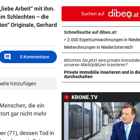
Tormann gefunden
„liebe Arbeit“ mit ihm.
Suchen auf
im Schlechten – die
AM WEG ZUR WILDSPITZE
vor 
ten“ Originale, Gerhard
Bergsteiger stürzte 20 Meter
Gletscherspalte ab
Schnellsuche auf dibeo.at:
CLOUD, KI & DATEN:
vor 
in 
Mietwohnungen in Niederösterreich
Wem gehört Österreichs digi
comment
0
Kommentare
Möchten Sie jetzt eine private Immobilie
Zukunft?
unseren Marktplätzen inserieren?
Private Immobilie inserieren und in di
FÖHRENWALD IN FLAMMEN
vor 
in neuem Tab öffnen
durchschalten
500 Helfer kämpfen bei Gluth
uelle hinzufügen
gegen Inferno
KRONE.TV
BEI RONALDINHO-BESUCH
vor 
 Menschen, die ein
Nächster Brasilien-Star ko
tort gar nicht mehr
den Wörthersee
er (71), dessen Tod in
DANK MEGA-ABLÖSE
vor 