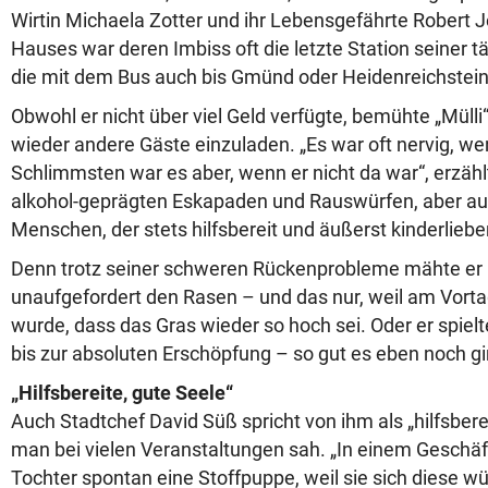
Wirtin Michaela Zotter und ihr Lebensgefährte Robert 
Hauses war deren Imbiss oft die letzte Station seiner t
die mit dem Bus auch bis Gmünd oder Heidenreichstein
Obwohl er nicht über viel Geld verfügte, bemühte „Mülli
wieder andere Gäste einzuladen. „Es war oft nervig, w
Schlimmsten war es aber, wenn er nicht da war“, erzählt
alkohol-geprägten Eskapaden und Rauswürfen, aber a
Menschen, der stets hilfsbereit und äußerst kinderlieb
Denn trotz seiner schweren Rückenprobleme mähte er 
unaufgefordert den Rasen – und das nur, weil am Vort
wurde, dass das Gras wieder so hoch sei. Oder er spielt
bis zur absoluten Erschöpfung – so gut es eben noch gi
„Hilfsbereite, gute Seele“
Auch Stadtchef David Süß spricht von ihm als „hilfsberei
man bei vielen Veranstaltungen sah. „In einem Geschäf
Tochter spontan eine Stoffpuppe, weil sie sich diese 