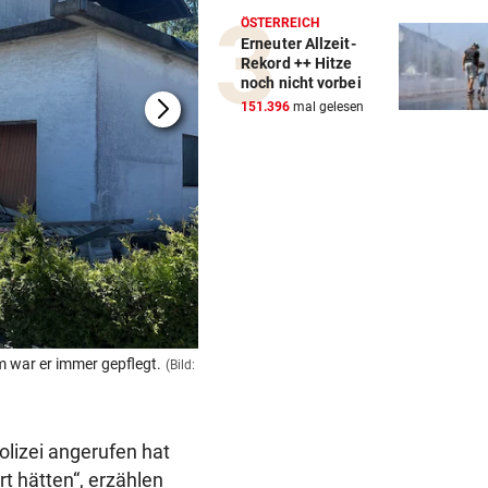
ÖSTERREICH
Erneuter Allzeit-
Rekord ++ Hitze
noch nicht vorbei
151.396
mal gelesen
 war er immer gepflegt.
Müllberge türmen sich vor dem Haus des 
(Bild:
René Denk)
Polizei angerufen hat
rt hätten“, erzählen