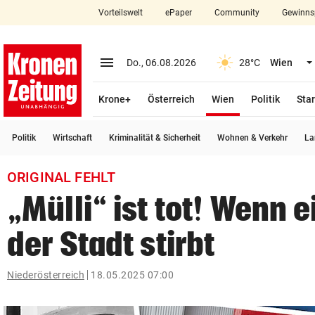
Vorteilswelt
ePaper
Community
Gewinns
close
Schließen
menu
Menü aufklappen
Do., 06.08.2026
28°C
Wien
Abonnieren
(ausgewählt)
Krone+
Österreich
Wien
Politik
Star
account_circle
arrow_right
Anmelden
Politik
Wirtschaft
Kriminalität & Sicherheit
Wohnen & Verkehr
La
pin_drop
arrow_right
Bundesland auswäh
Wien
ORIGINAL FEHLT
bookmark
Merkliste
„Mülli“ ist tot! Wenn ei
der Stadt stirbt
Suchbegriff
search
eingeben
Niederösterreich
18.05.2025 07:00