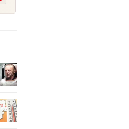
8 Stunden
itze
8 Stunden
en
8 Stunden