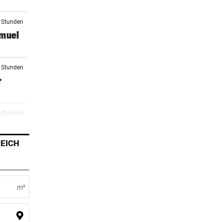
5 Stunden
amuel
5 Stunden
r
5 Stunden
EICH
6 Stunden
m²
6 Stunden