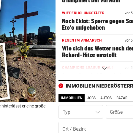
triumphiert bei Vorwahl
WIEDERHOLUNGSTÄTER
vor 
Nach Eklat: Sperre gegen S
Eto‘o aufgehoben
REGEN IM ANMARSCH
vor 
Wie sich das Wetter nach de
Rekord-Hitze umstellt
CHAMPIONS-LEAGUE-QUALI
vor 
Sturm Graz bei Fenerbahce
Istanbul ohne Chance
IMMOBILIEN NIEDERÖSTERR
MIT BOJE GEFUNDEN
vor 
IMMOBILIEN
JOBS
AUTOS
BAZAR
Pensionistin starb beim
hinterlässt er eine große
Schwimmen im Wallersee
Typ
FRÜCHTL „NEUER ZWEIER“
vor 
Red Bull Salzburg hat neuen