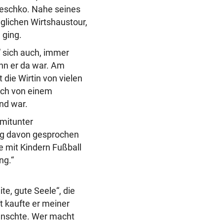
Jeschko. Nahe seines
äglichen Wirtshaustour,
 ging.
“ sich auch, immer
enn er da war. Am
 die Wirtin von vielen
uch von einem
end war.
mitunter
ag davon gesprochen
e mit Kindern Fußball
ng.“
te, gute Seele“, die
t kaufte er meiner
wünschte. Wer macht