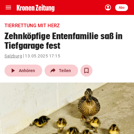
menu
account_circle
Navigation
Anmelden
Abo
close
Schließen
ein-/ausklappen
TIERRETTUNG MIT HERZ
Abonnieren
Zehnköpfige Entenfamilie saß in
Tiefgarage fest
account_circle
arrow_right
Anmelden
Salzburg
13.05.2025 17:15
pin_drop
arrow_right
Bundesland auswäh
Wien
play_arrow
Anhören
Teilen
bookmark
Merkliste
Suchbegriff
search
eingeben