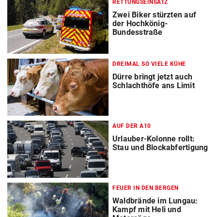
RETTUNGSEINSATZ
Zwei Biker stürzten auf
der Hochkönig-
Bundesstraße
DREIMAL SO VIELE KÜHE
Dürre bringt jetzt auch
Schlachthöfe ans Limit
AUF DER A10
Urlauber-Kolonne rollt:
Stau und Blockabfertigung
FEUER IN DEN BERGEN
Waldbrände im Lungau:
Kampf mit Heli und