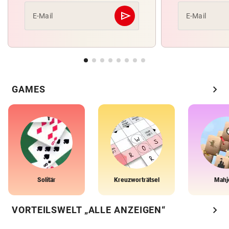
send
E-Mail
E-Mail
Abschicken
chevron_right
GAMES
Solitär
Kreuzworträtsel
Mahj
chevron_right
VORTEILSWELT „ALLE ANZEIGEN“