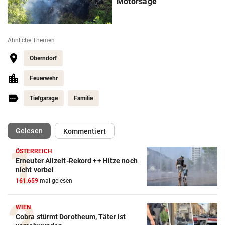
Motorsäge
Ähnliche Themen
Oberndorf
Feuerwehr
Tiefgarage
Familie
(ausgewählt)
Gelesen
Kommentiert
ÖSTERREICH
Erneuter Allzeit-Rekord ++ Hitze noch
nicht vorbei
161.659
mal gelesen
WIEN
Cobra stürmt Dorotheum, Täter ist