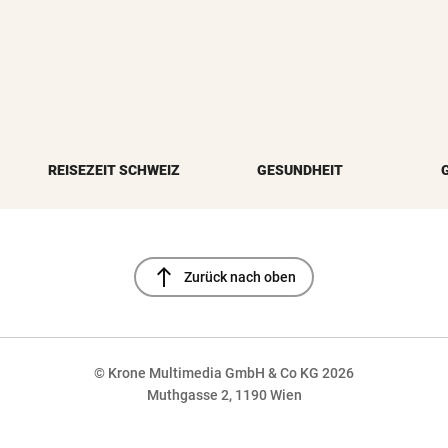
REISEZEIT SCHWEIZ
GESUNDHEIT
north
Zurück nach oben
© Krone Multimedia GmbH & Co KG 2026
Muthgasse 2, 1190 Wien