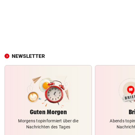
NEWSLETTER
Guten Morgen
Br
Morgens topinformiert über die
Abends topin
Nachrichten des Tages
Nachrich