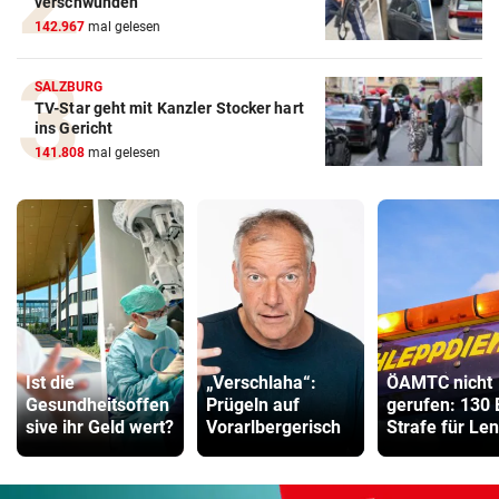
verschwunden
142.967
mal gelesen
SALZBURG
TV-Star geht mit Kanzler Stocker hart
ins Gericht
141.808
mal gelesen
Ist die
„Verschlaha“:
ÖAMTC nicht
Gesundheitsoffen
Prügeln auf
gerufen: 130 
sive ihr Geld wert?
Vorarlbergerisch
Strafe für Le