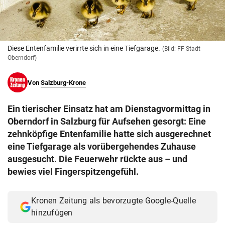
© Krone Multimedia GmbH & Co KG 2026
Muthgasse 2, 1190 Wien
Diese Entenfamilie verirrte sich in eine Tiefgarage.
(Bild: FF Stadt
Oberndorf)
Von
Salzburg-Krone
Ein tierischer Einsatz hat am Dienstagvormittag in
Oberndorf in Salzburg für Aufsehen gesorgt: Eine
zehnköpfige Entenfamilie hatte sich ausgerechnet
eine Tiefgarage als vorübergehendes Zuhause
ausgesucht. Die Feuerwehr rückte aus – und
bewies viel Fingerspitzengefühl.
Kronen Zeitung als bevorzugte Google-Quelle
hinzufügen