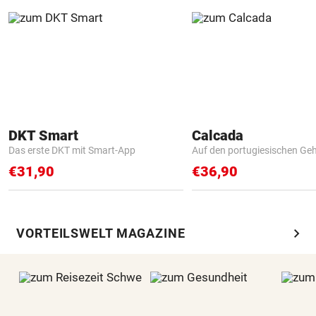
DKT Smart
Calcada
Das erste DKT mit Smart-App
Auf den portugiesischen G
€31,90
€36,90
chevron_right
VORTEILSWELT MAGAZINE