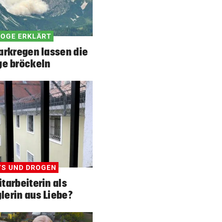
OGE ERKLÄRT
arkregen lassen die
ge bröckeln
S UND DROGEN
itarbeiterin als
erin aus Liebe?