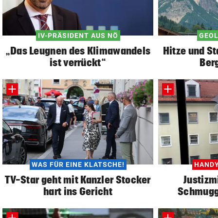
IV-PRÄSIDENT AUS NÖ
GEOL
„Das Leugnen des Klimawandels
Hitze und St
ist verrückt“
Ber
WAS FÜR EINE KLATSCHE!
HANDY
TV-Star geht mit Kanzler Stocker
Justizm
hart ins Gericht
Schmuggl