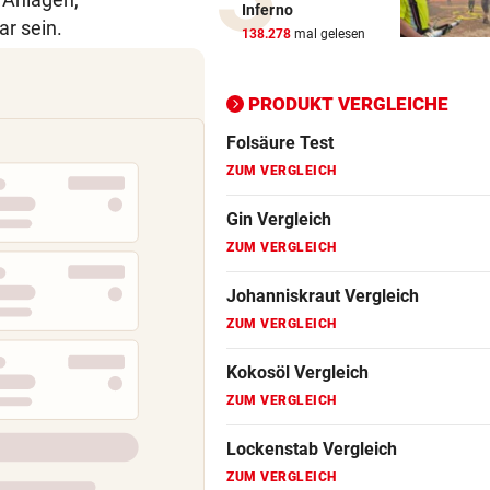
Inferno
ZUM VERGLEICH
Katzentöter-Anwalt: „Nie so 
ar sein.
138.278
mal gelesen
Hass begegnet“
Fitbit Vergleich
ZUM VERGLEICH
TRUMP DROHT:
vor 
PRODUKT VERGLEICHE
Lange Haftstrafen für Berich
Folsäure Test
über Waffenengpässe
ZUM VERGLEICH
CONFERENCE LEAGUE
vor 
Gin Vergleich
Sieg! Austria stößt die Tür z
ZUM VERGLEICH
Play-off weit auf
Johanniskraut Vergleich
MITTEN IN HITZEWELLE
vor 
ZUM VERGLEICH
Irre! Salzburg – Pafos wegen
Sintflut unterbrochen
Kokosöl Vergleich
RADSPORT
vor 
ZUM VERGLEICH
Reusser vor Ventoux-Etappe
Lockenstab Vergleich
weiter im Gelben Trikot
ZUM VERGLEICH