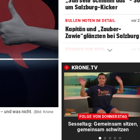
„Sah sehr schlimm aus“ – S
um Salzburg-Kicker
BULLEN-NOTEN IM DETAIL
vor 
Kapitän und „Zauber-
Zawie“glänzten bei Salzburg
STIMMEN ZUM SPIEL
vor 
Austria-Trainer Helm: „Das
uns besser!“
KRONE.TV
KUNDENDATEN BETROFFEN
vor 
Cyberangriff auf Wiener
Schmuckhändler Frey Wille
EUROPA-LEAGUE-QUALI
vor 
– und was nicht.
(Bild: Krone
Joker Tabakovic führt Salzbu
FOLGE VON DONNERSTAG
Last-Minute-Sieg
Sesseltag: Gemeinsam sitzen,
gemeinsam schwitzen
PALÄSTINENSER GETÖTET
vor 