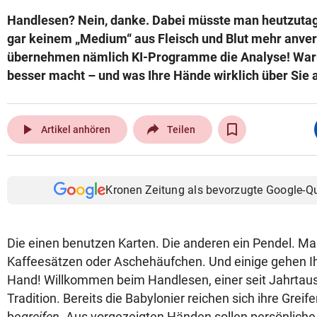
Handlesen? Nein, danke. Dabei müsste man heutzuta
gar keinem „Medium“ aus Fleisch und Blut mehr anver
übernehmen nämlich KI-Programme die Analyse! Wa
besser macht – und was Ihre Hände wirklich über Sie a
play_arrow
Artikel anhören
Teilen
Kronen Zeitung als bevorzugte Google-Q
Die einen benutzen Karten. Die anderen ein Pendel. M
Kaffeesätzen oder Aschehäufchen. Und einige gehen Ihn
Hand! Willkommen beim Handlesen, einer seit Jahrta
Tradition. Bereits die Babylonier reichen sich ihre Grei
be
greifen
. Aus vorgezeigten Händen sollen persönliche