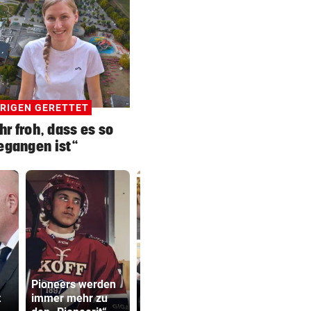
RIGEN GERETTET
hr froh, dass es so
egangen ist“
Katzentöter-
Mit „Colli“ 
Pioneers werden
Anwalt: „Nie so
ganz viel
t
immer mehr zu
viel Hass
Selbstvert