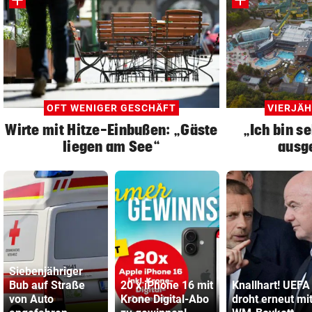
OFT WENIGER GESCHÄFT
VIERJÄH
Wirte mit Hitze-Einbußen: „Gäste
„Ich bin se
liegen am See“
ausg
Siebenjähriger
Bub auf Straße
20 x iPhone 16 mit
Knallhart! UEFA
von Auto
Krone Digital-Abo
droht erneut mi