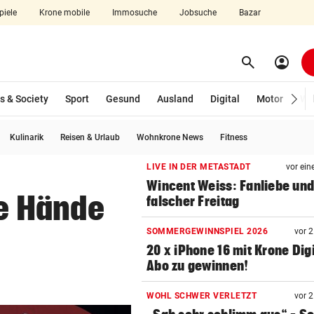
piele
Krone mobile
Immosuche
Jobsuche
Bazar
search
account_circle
Menü aufklappen
Suchen
s & Society
Sport
Gesund
Ausland
Digital
Motor
Wir
Kulinarik
Reisen & Urlaub
Wohnkrone News
Fitness
len
LIVE IN DER METASTADT
vor ein
Wincent Weiss: Fanliebe und
re Hände
falscher Freitag
SOMMERGEWINNSPIEL 2026
vor 
20 x iPhone 16 mit Krone Digi
Abo zu gewinnen!
WOHL SCHWER VERLETZT
vor 