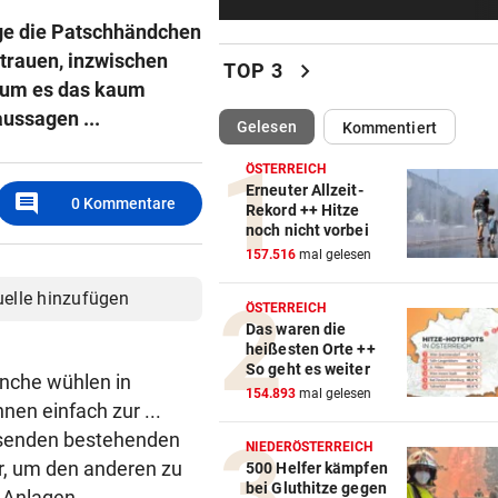
Erste Anklage gegen Israeli s
ge die Patschhändchen
Gaza-Krieg
trauen, inzwischen
chevron_right
TOP 3
rum es das kaum
STIMMEN ZUM SPIEL
vor 
Sportboss Katzer: „Fahren
ussagen ...
(ausgewählt)
Gelesen
Kommentiert
superhappy nach Hause“
ÖSTERREICH
ORKAN, KEIN STROM & CO
vor 
Erneuter Allzeit-
comment
0
Kommentare
Rekord ++ Hitze
Skurrilitäten in der Red Bull
noch nicht vorbei
häufen sich
Blutdruckmessgerät Vergleich
157.516
mal gelesen
ZUM VERGLEICH
WASSERSPRINGEN
vor 
uelle hinzufügen
ÖSTERREICH
Knoll bei EM Achter vom Tur
Das waren die
Duschkopf Vergleich
Lotfi auf Rang 12!
heißesten Orte ++
ZUM VERGLEICH
So geht es weiter
anche wühlen in
SCHON NÄCHSTE SAISON
vor 
154.893
mal gelesen
en einfach zur ...
Elektrische Zahnbürste Vergleich
F1-Boss verrät: Es wird mehr
usenden bestehenden
ZUM VERGLEICH
Sprintrennen geben
NIEDERÖSTERREICH
fer, um den anderen zu
500 Helfer kämpfen
Epilierer Vergleich
bei Gluthitze gegen
 Anlagen,
FREISPRÜCHE REGEN AUF
vor 