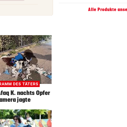
KEIN ARSENAL-WECHSEL
vor 
Alle Produkte ans
Vinicius Jr. verlängert bei Re
Madrid bis 2032
UKRAINISCHER ANGRIFF?
vor 
Vor Oman havarierter Tanker
Ölkatastrophe droht
„VERSTEHE ICH NICHT“
vor 
ÖFB-Kicker Wimmer packt ü
Morddrohungen aus
RAMM DES TÄTERS
faq K. nachts Opfer
Kamera jagte