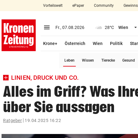
Vorteilswelt
ePaper
Community
Gewinns
close
Schließen
menu
Menü aufklappen
Fr., 07.08.2026
28°C
Wien
Abonnieren
Krone+
Österreich
Wien
Politik
Star
account_circle
arrow_right
Anmelden
(ausgewählt)
Leben
Wissen
Tierecke
Gesund
pin_drop
arrow_right
Bundesland auswäh
Wien
LINIEN, DRUCK UND CO.
bookmark
Merkliste
Alles im Griff? Was Ih
über Sie aussagen
Suchbegriff
search
eingeben
Ratgeber
19.04.2025 16:22