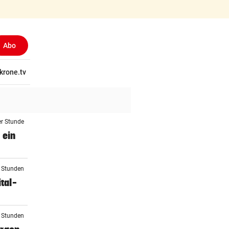
Abo
(ausgewählt)
tschaft
krone.tv
Wissen
Gericht
Kolumnen
Freizeit
Reise
Ti
er Stunde
 ein
2 Stunden
tal-
2 Stunden