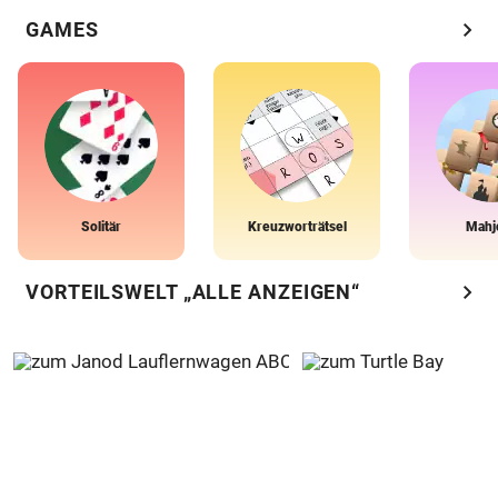
chevron_right
GAMES
Solitär
Kreuzworträtsel
Mahj
chevron_right
VORTEILSWELT „ALLE ANZEIGEN“