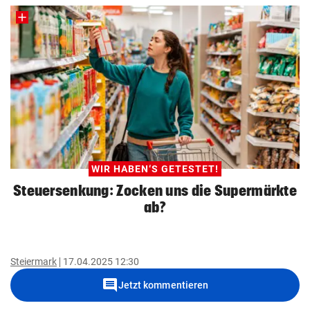
WIR HABEN‘S GETESTET!
Steuersenkung: Zocken uns die Supermärkte
ab?
Steiermark
17.04.2025 12:30
comment
Jetzt kommentieren