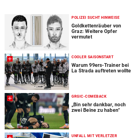
POLIZEI SUCHT HINWEISE
Goldkettenräuber von
Graz: Weitere Opfer
vermutet
COOLER SAISONSTART
Warum 99ers-Trainer bei
La Strada auftreten wollte
GRGIC-COMEBACK
„Bin sehr dankbar, noch
zwei Beine zu haben“
UNFALL MIT VERLETZER