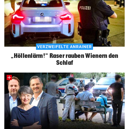
VERZWEIFELTE ANRAINER
„Höllenlärm!“ Raser rauben Wienern den
Schlaf