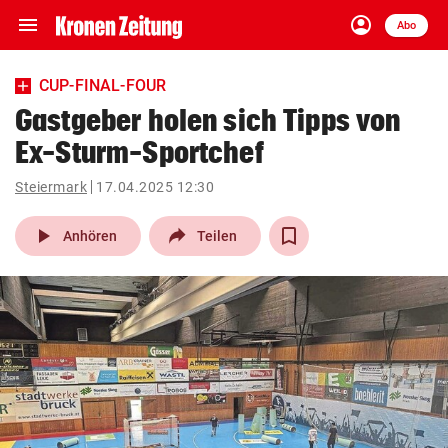
menu
account_circle
Navigation
Anmelden
Abo
close
Schließen
ein-/ausklappen
CUP-FINAL-FOUR
Abonnieren
Gastgeber holen sich Tipps von
Ex-Sturm-Sportchef
account_circle
arrow_right
Anmelden
Steiermark
17.04.2025 12:30
pin_drop
arrow_right
Bundesland auswäh
Wien
play_arrow
Anhören
Teilen
bookmark
Merkliste
Suchbegriff
search
eingeben