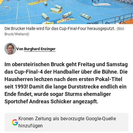
© Krone Multimedia GmbH & Co KG 2026
Muthgasse 2, 1190 Wien
Die Brucker Halle wird für das Cup-Final-Four herausgeputzt.
(Bild:
Bruck/Weiland)
Von
Burghard Enzinger
Im obersteirischen Bruck geht Freitag und Samstag
das Cup-Final-4 der Handballer über die Bühne. Die
Hausherren lechzen nach dem ersten Pokal-Titel
seit 1993! Damit die lange Durststrecke endlich ein
Ende findet, wurde sogar Sturms ehemaliger
Sportchef Andreas Schicker angezapft.
Kronen Zeitung als bevorzugte Google-Quelle
hinzufügen