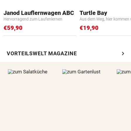
Janod Lauflernwagen ABC
Turtle Bay
Hervorragend zum Laufenlernen
Aus dem Weg, hier kommen w
€59,90
€19,90
chevron_right
VORTEILSWELT MAGAZINE