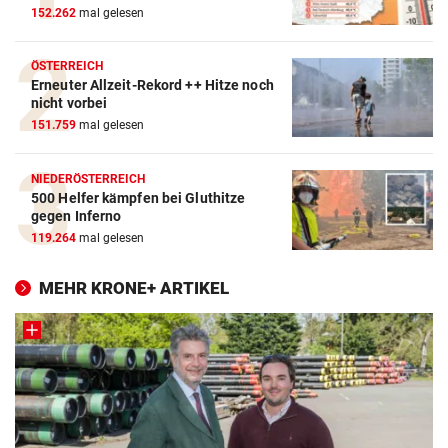
152.262
mal gelesen
ÖSTERREICH
Erneuter Allzeit-Rekord ++ Hitze noch
nicht vorbei
151.759
mal gelesen
NIEDERÖSTERREICH
500 Helfer kämpfen bei Gluthitze
gegen Inferno
119.264
mal gelesen
MEHR KRONE+ ARTIKEL