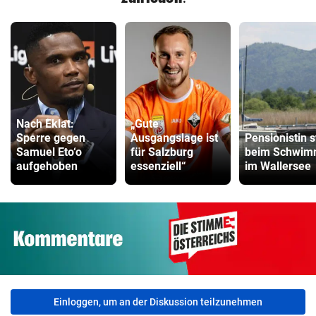
Nach Eklat:
„Gute
Sperre gegen
Ausgangslage ist
Pensionistin s
Samuel Eto‘o
für Salzburg
beim Schwi
aufgehoben
essenziell“
im Wallersee
Einloggen, um an der Diskussion teilzunehmen