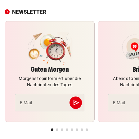
NEWSLETTER
Guten Morgen
Br
Morgens topinformiert über die
Abends topin
Nachrichten des Tages
Nachrich
send
E-Mail
E-Mail
Abschicken