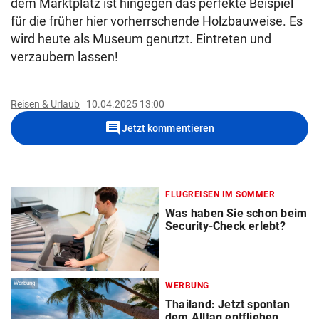
dem Marktplatz ist hingegen das perfekte Beispiel
für die früher hier vorherrschende Holzbauweise. Es
wird heute als Museum genutzt. Eintreten und
verzaubern lassen!
Reisen & Urlaub
10.04.2025 13:00
comment
Jetzt kommentieren
FLUGREISEN IM SOMMER
Was haben Sie schon beim
Security-Check erlebt?
Werbung
WERBUNG
Thailand: Jetzt spontan
dem Alltag entfliehen