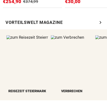
€254,90
€30,00
€374,99
chevron_right
VORTEILSWELT MAGAZINE
REISEZEIT STEIERMARK
VERBRECHEN