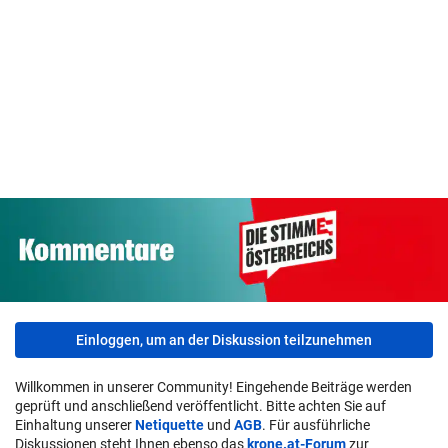
Meister 99ers
Kanzler empört
Wandergenüs
komplettiert das
mit Sager über
rund um Bad
Abwehr-Puzzle
Kinderbetreuung
Schwanberg
Einloggen, um an der Diskussion teilzunehmen
Willkommen in unserer Community! Eingehende Beiträge werden
geprüft und anschließend veröffentlicht. Bitte achten Sie auf
Einhaltung unserer
Netiquette
und
AGB
. Für ausführliche
Diskussionen steht Ihnen ebenso das
krone.at-Forum
zur