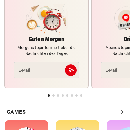
Guten Morgen
Br
Morgens topinformiert über die
Abends topin
Nachrichten des Tages
Nachrich
send
E-Mail
E-Mail
Abschicken
chevron_right
GAMES