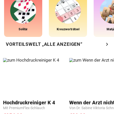
Solitär
Kreuzworträtsel
Mahj
chevron_right
VORTEILSWELT „ALLE ANZEIGEN“
Hochdruckreiniger K 4
Mit PremiumFlex-Schlauch
Von Dr. Sabine Viktoria Schn