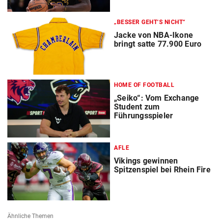
„BESSER GEHT‘S NICHT“
Jacke von NBA-Ikone
bringt satte 77.900 Euro
HOME OF FOOTBALL
„Seiko“: Vom Exchange
Student zum
Führungsspieler
AFLE
Vikings gewinnen
Spitzenspiel bei Rhein Fire
Ähnliche Themen