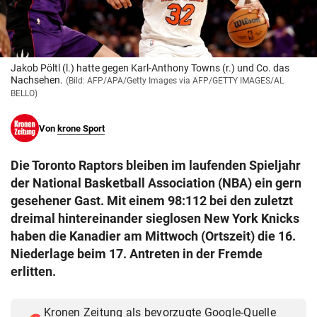
© Krone Multimedia GmbH & Co KG 2026
Muthgasse 2, 1190 Wien
Jakob Pöltl (l.) hatte gegen Karl-Anthony Towns (r.) und Co. das
Nachsehen.
(Bild: AFP/APA/Getty Images via AFP/GETTY IMAGES/AL
BELLO)
Von
krone Sport
Die Toronto Raptors bleiben im laufenden Spieljahr
der National Basketball Association (NBA) ein gern
gesehener Gast. Mit einem 98:112 bei den zuletzt
dreimal hintereinander sieglosen New York Knicks
haben die Kanadier am Mittwoch (Ortszeit) die 16.
Niederlage beim 17. Antreten in der Fremde
erlitten.
Kronen Zeitung als bevorzugte Google-Quelle