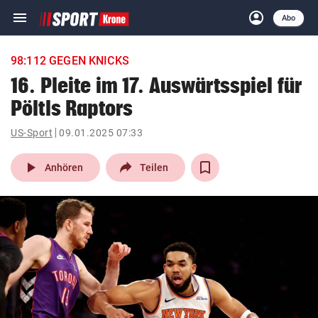
menu
account_circle
Navigation
Anmelden
Abo
close
Schließen
ein-/ausklappen
98:112 GEGEN KNICKS
Abonnieren
16. Pleite im 17. Auswärtsspiel für
Pöltls Raptors
account_circle
arrow_right
Anmelden
US-Sport
09.01.2025 07:33
pin_drop
arrow_right
Bundesland auswäh
Wien
play_arrow
Anhören
Teilen
bookmark
Merkliste
Suchbegriff
search
eingeben