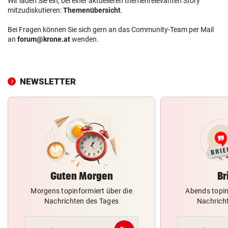
Wir laden Sie ein, bei einer aktuelleren themenrelevanten Story
mitzudiskutieren:
Themenübersicht
.
Bei Fragen können Sie sich gern an das Community-Team per Mail
an
forum@krone.at
wenden.
NEWSLETTER
Guten Morgen
Br
Morgens topinformiert über die
Abends topin
Nachrichten des Tages
Nachrich