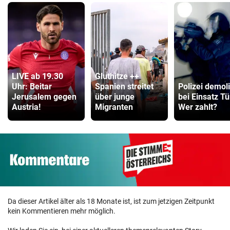
LIVE ab 19.30
Gluthitze ++
Uhr: Beitar
Spanien streitet
Polizei demoli
Jerusalem gegen
über junge
bei Einsatz Tü
Austria!
Migranten
Wer zahlt?
Da dieser Artikel älter als 18 Monate ist, ist zum jetzigen Zeitpunkt
kein Kommentieren mehr möglich.