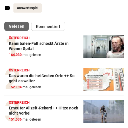
Auswärtsspiel
(ausgewählt)
Gelesen
Kommentiert
ÖSTERREICH
Kannibalen-Fall schockt Ärzte in
Action-Cam Vergleich
Wiener Spital
164.030
mal gelesen
ZUM VERGLEICH
Crosstrainer Vergleich
ÖSTERREICH
Das waren die heißesten Orte ++ So
ZUM VERGLEICH
geht es weiter
152.194
mal gelesen
E-Bike Vergleich
ZUM VERGLEICH
ÖSTERREICH
Erneuter Allzeit-Rekord ++ Hitze noch
Elektro-Scooter Vergleich
nicht vorbei
ZUM VERGLEICH
151.536
mal gelesen