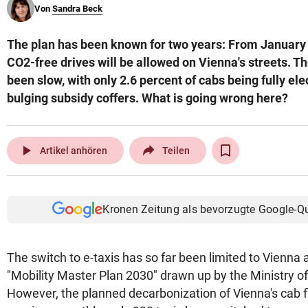
Von
Sandra Beck
© Krone Multimedia GmbH & Co KG 2026
Muthgasse 2, 1190 Wien
The plan has been known for two years: From January 1
CO2-free drives will be allowed on Vienna's streets. 
been slow, with only 2.6 percent of cabs being fully elec
bulging subsidy coffers. What is going wrong here?
play_arrow
Artikel anhören
Teilen
Kronen Zeitung als bevorzugte Google-Q
The switch to e-taxis has so far been limited to Vienna a
"Mobility Master Plan 2030" drawn up by the Ministry o
However, the planned decarbonization of Vienna's cab fl