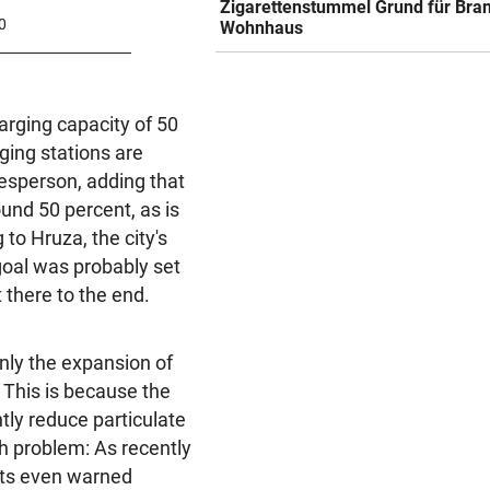
Zigarettenstummel Grund für Bran
0
Wohnhaus
arging capacity of 50
ging stations are
kesperson, adding that
und 50 percent, as is
to Hruza, the city's
goal was probably set
t there to the end.
Only the expansion of
. This is because the
tly reduce particulate
th problem: As recently
rts even warned