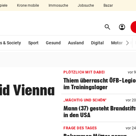
piele
Krone mobile
Immosuche
Jobsuche
Bazar
search
account_circle
Menü aufklappen
Suchen
s & Society
Sport
Gesund
Ausland
Digital
Motor
Wir
len
PLÖTZLICH MIT DABEI
vor 
Thiem überrascht ÖFB-Legi
id Vienna
im Trainingslager
„MÄCHTIG UND SCHÖN“
vor 2
Mann (37) gesteht Brandstif
in den USA
FRAGE DES TAGES
vor 2