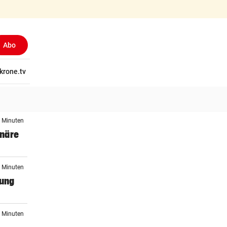
Abo
tschaft
krone.tv
Wissen
Gericht
Kolumnen
Freizeit
Reise
Ti
9 Minuten
onäre
0 Minuten
tung
4 Minuten