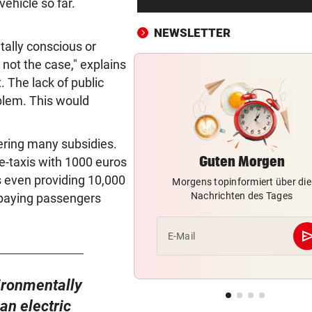
ehicle so far.
Zigarettenstummel Grund fü
Brand in Wohnhaus
NEWSLETTER
tally conscious or
CHEF VON VERSICHERUNG:
vor 4
y not the case," explains
„Ein kalkulierbares Wetter gi
. The lack of public
nicht mehr“
oblem. This would
VORWÜRFE UND TRÄNEN
vor ein
Ex-Weltmeisterin: „Dann wä
ffering many subsidies.
heute gelähmt!“
Guten Morgen
e-taxis with 1000 euros
is even providing 10,000
Morgens topinformiert über die
TRAUER UM 26-JÄHRIGE
vor ein
Nachrichten des Tages
h paying passengers
TikTokerin Sydney Towle ver
Kampf gegen Krebs
se
E-Mail
ÖSTERREICHER BETROFFEN
vor ein
Abfallhandel in Südtirol:
Haftbefehle aufgehoben
vironmentally
an electric
SCHWERE VERBRENNUNGEN
vor ein