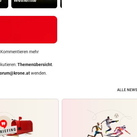
e
Weinernte
seltener Asyl
falsch“
ein Kommentieren mehr
skutieren:
Themenübersicht
.
forum@krone.at
wenden.
ALLE NEWS