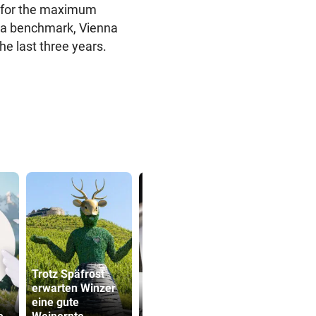
s for the maximum
s a benchmark, Vienna
he last three years.
Trotz Späfrost
Kanzler
erwarten Winzer
Syrer bekommen
entschuldig
eine gute
in Österreich nun
„Der Satz is