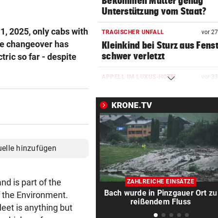
Bekommen Mütter genug
Unterstützung vom Staat?
, 2025, only cabs with
TRAGISCHER UNFALL
vor 2
The changeover has
Kleinkind bei Sturz aus Fens
schwer verletzt
tric so far - despite
APPELL IM LUXUS-HOTEL
vor 3
Bayern mahnt Konkurrenz: 
kann es nicht sein!“
KRONE.TV
HARTWIG IN ST. PÖLTEN
vor 3
Filmreife Rückkehr des
„Weltmeister-Sprosses“
uelle hinzufügen
GEGEN WATTENS
vor 3
Altachs Massombo kennt de
nd is part of the
ZAHLREICHE EINSÄTZE
Schlüssel zum Erfolg
Bach wurde in Pinzgauer Ort zu
f the Environment.
reißendem Fluss
eet is anything but
URSACHE GEKLÄRT
vor 4