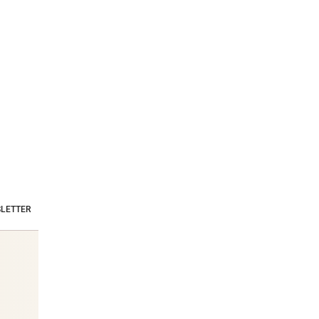
das egal“
spaltet
mehr!“
LETTER
Stars & Society News