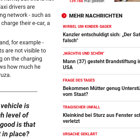
139.166
mal gelesen
INFERNO IM HOCHTAL
vor 
Taxi drivers are
Lenker sah Rauch, dann gin
ing network - such as
MEHR NACHRICHTEN
Traktor in Flammen auf
 charge their e-car, a
WIRBEL UM KINDER-SAGER
MIT MINI-KOFFERRAUM?
vor 
Kanzler entschuldigt sich: „Der Sat
Smart #2: Das erste Bild des
falsch“
land, for example -
neuen Zweisitzers
s are not visible to
„MÄCHTIG UND SCHÖN“
ng on the charging
WAS STECKT DAHINTER?
vor 
Mann (37) gesteht Brandstiftung i
knows how much he
USA
Helle Aufregung um kopflos
Hruza.
Jesus am Grazer Dom
FRAGE DES TAGES
Bekommen Mütter genug Unterst
vom Staat?
 vehicle is
TRAGISCHER UNFALL
h level of
Kleinkind bei Sturz aus Fenster s
verletzt
good is that
t in place?
URSACHE GEKLÄRT