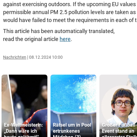
against exercising outdoors. If the upcoming EU value
permissible annual PM 2.5 pollution levels are taken a
would have failed to meet the requirements in each of t
This article has been automatically translated,
read the original article
here
.
Nachrichten
08.12.2024 10:00
Ex-Weltmeisterin:
Rätsel um in Pool
Großer Fußball-
„Dann wäre ich
ertrunkenes
Event stand an