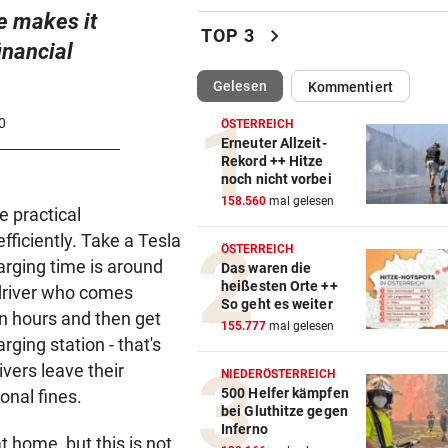
re makes it
Arbeiter fing im Schlosspark
chevron_right
TOP 3
Laxenburg Feuer
inancial
(ausgewählt)
Gelesen
Kommentiert
IM EU-VERGLEICH
vor ein
Österreich liegt bei E-Busse
0
ÖSTERREICH
deutlich zurück
Erneuter Allzeit-
Rekord ++ Hitze
noch nicht vorbei
KÄRNTNERIN IN DEN USA
vor ein
158.560
mal gelesen
Kurios! WM-Starterin lernte 
e practical
Youtube das Gehen
fficiently. Take a Tesla
ÖSTERREICH
arging time is around
Das waren die
BEI IVF-BEHANDLUNGEN
vor ein
heißesten Orte ++
i driver who comes
Hitze kann die Anzahl der Eiz
So geht es weiter
en hours and then get
verringern
155.777
mal gelesen
rging station - that's
BEI VISUM-ANTRAG
vor 
ivers leave their
NIEDERÖSTERREICH
USA wollen Reisende online
500 Helfer kämpfen
ional fines.
bei Gluthitze gegen
genauer durchleuchten
Inferno
t home, but this is not