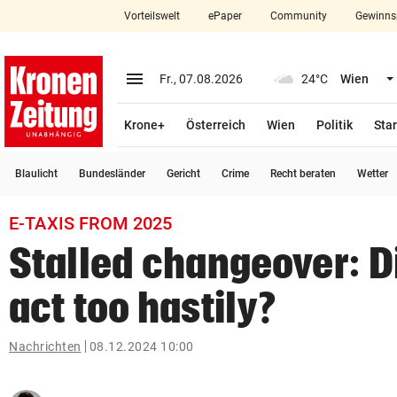
Vorteilswelt
ePaper
Community
Gewinns
close
Schließen
menu
Menü aufklappen
Fr., 07.08.2026
24°C
Wien
Abonnieren
Krone+
Österreich
Wien
Politik
Star
account_circle
arrow_right
Anmelden
Blaulicht
Bundesländer
Gericht
Crime
Recht beraten
Wetter
pin_drop
arrow_right
Bundesland auswäh
Wien
E-TAXIS FROM 2025
bookmark
Merkliste
Stalled changeover: D
act too hastily?
Suchbegriff
search
eingeben
Nachrichten
08.12.2024 10:00