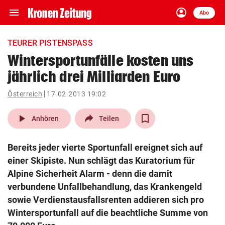
menu
account_circle
Navigation
Anmelden
Abo
close
Schließen
ein-/ausklappen
TEURER PISTENSPASS
Abonnieren
Wintersportunfälle kosten uns
jährlich drei Milliarden Euro
account_circle
arrow_right
Anmelden
Österreich
17.02.2013 19:02
pin_drop
arrow_right
Bundesland auswäh
Wien
play_arrow
Anhören
Teilen
bookmark
Merkliste
Bereits jeder vierte Sportunfall ereignet sich auf
einer Skipiste. Nun schlägt das Kuratorium für
Suchbegriff
Alpine Sicherheit Alarm - denn die damit
search
eingeben
verbundene Unfallbehandlung, das Krankengeld
sowie Verdienstausfallsrenten addieren sich pro
Wintersportunfall auf die beachtliche Summe von