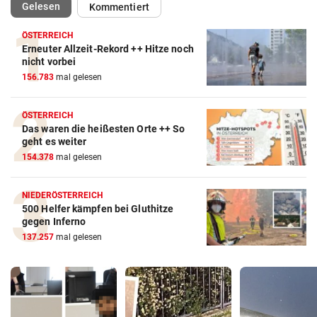
(ausgewählt)
Gelesen
Kommentiert
ÖSTERREICH
Erneuter Allzeit-Rekord ++ Hitze noch
nicht vorbei
156.783
mal gelesen
ÖSTERREICH
Das waren die heißesten Orte ++ So
geht es weiter
154.378
mal gelesen
NIEDERÖSTERREICH
500 Helfer kämpfen bei Gluthitze
gegen Inferno
137.257
mal gelesen