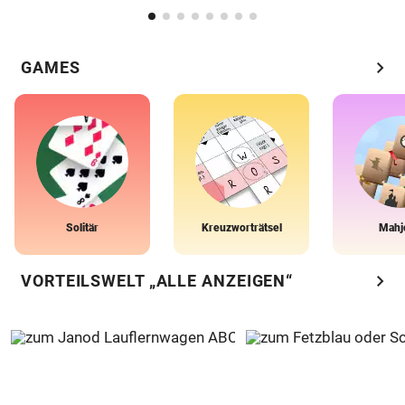
chevron_right
GAMES
Solitär
Kreuzworträtsel
Mahj
chevron_right
VORTEILSWELT „ALLE ANZEIGEN“