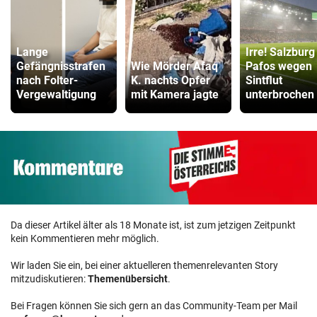
Lange
Irre! Salzburg
Gefängnisstrafen
Wie Mörder Afaq
Pafos wegen
nach Folter-
K. nachts Opfer
Sintflut
Vergewaltigung
mit Kamera jagte
unterbrochen
Da dieser Artikel älter als 18 Monate ist, ist zum jetzigen Zeitpunkt
kein Kommentieren mehr möglich.
Wir laden Sie ein, bei einer aktuelleren themenrelevanten Story
mitzudiskutieren:
Themenübersicht
.
Bei Fragen können Sie sich gern an das Community-Team per Mail