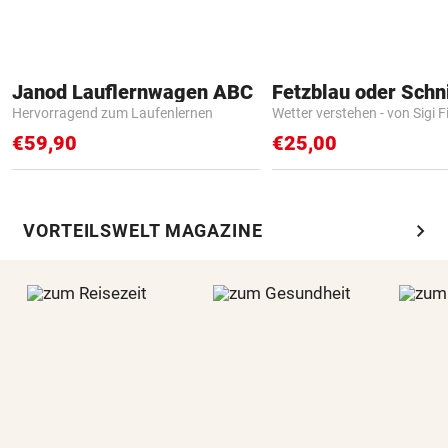
Janod Lauflernwagen ABC
Fetzblau oder Schn
Hervorragend zum Laufenlernen
Wetter verstehen - von Sigi F
€59,90
€25,00
chevron_right
VORTEILSWELT MAGAZINE