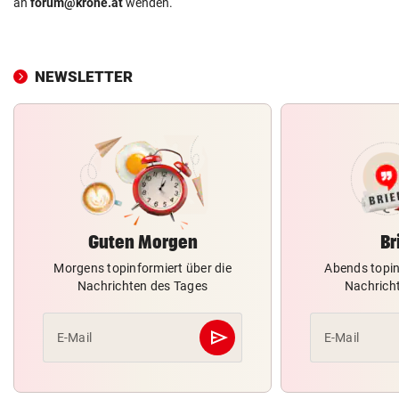
an
forum@krone.at
wenden.
NEWSLETTER
Guten Morgen
Br
Morgens topinformiert über die
Abends topin
Nachrichten des Tages
Nachrich
send
E-Mail
E-Mail
Abschicken