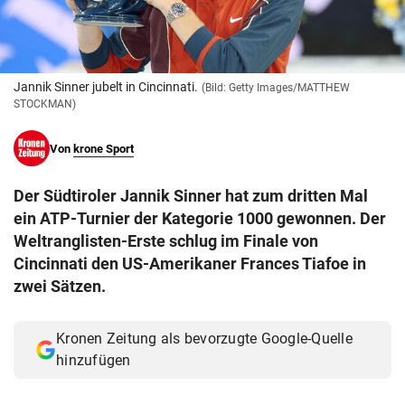
© Krone Multimedia GmbH & Co KG 2026
Muthgasse 2, 1190 Wien
Jannik Sinner jubelt in Cincinnati.
(Bild: Getty Images/MATTHEW
STOCKMAN)
Von
krone Sport
Der Südtiroler Jannik Sinner hat zum dritten Mal
ein ATP-Turnier der Kategorie 1000 gewonnen. Der
Weltranglisten-Erste schlug im Finale von
Cincinnati den US-Amerikaner Frances Tiafoe in
zwei Sätzen.
Kronen Zeitung als bevorzugte Google-Quelle
hinzufügen