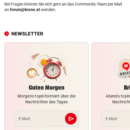
Bei Fragen können Sie sich gern an das Community-Team per Mail
an
forum@krone.at
wenden.
NEWSLETTER
Guten Morgen
Br
Morgens topinformiert über die
Abends topin
Nachrichten des Tages
Nachrich
send
E-Mail
E-Mail
Abschicken