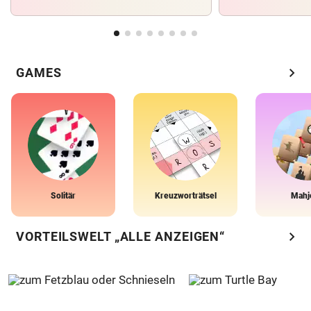
chevron_right
GAMES
Solitär
Kreuzworträtsel
Mahj
chevron_right
VORTEILSWELT „ALLE ANZEIGEN“