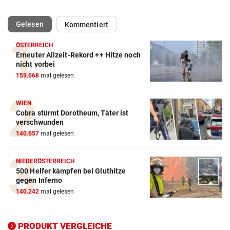
(ausgewählt)
Gelesen
Kommentiert
ÖSTERREICH
Erneuter Allzeit-Rekord ++ Hitze noch
Action-Cam Vergleich
nicht vorbei
159.668
mal gelesen
ZUM VERGLEICH
Crosstrainer Vergleich
WIEN
Cobra stürmt Dorotheum, Täter ist
ZUM VERGLEICH
verschwunden
140.657
mal gelesen
E-Bike Vergleich
ZUM VERGLEICH
NIEDERÖSTERREICH
500 Helfer kämpfen bei Gluthitze
Elektro-Scooter Vergleich
gegen Inferno
ZUM VERGLEICH
140.242
mal gelesen
Ergometer Vergleich
ZUM VERGLEICH
PRODUKT VERGLEICHE