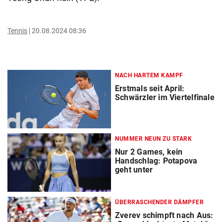
Tennis
20.08.2024 08:36
NACH HARTEM KAMPF
Erstmals seit April:
Schwärzler im Viertelfinale
NUMMER NEUN ZU STARK
Nur 2 Games, kein
Handschlag: Potapova
geht unter
ÜBERRASCHENDER DÄMPFER
Zverev schimpft nach Aus: