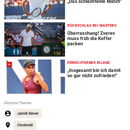
„Das schlechteste Match“
RÜCKSCHLAG BEI MASTERS
Überraschung! Zverev
muss früh die Koffer
packen
ERNÜCHTERNDE BILANZ
„Insgesamt bin ich damit
so gar nicht zufrieden!“
Ähnliche Themen
Jannik Sinner
Cincinnati