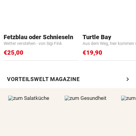
Fetzblau oder Schnieseln
Turtle Bay
Wetter verstehen - von Sigi Fink
Aus dem Weg, hier kommen w
€25,00
€19,90
chevron_right
VORTEILSWELT MAGAZINE