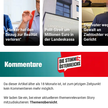
Stiefvater we
„Hacker hat den
Polit-Streit um
Gewalt an
Bezug zur Realität
Millionen Euro in
Ziehtochter v
verloren“
der Landeskassa
Gericht
Da dieser Artikel älter als 18 Monate ist, ist zum jetzigen Zeitpunkt
kein Kommentieren mehr möglich.
Wir laden Sie ein, bei einer aktuelleren themenrelevanten Story
mitzudiskutieren:
Themenübersicht
.