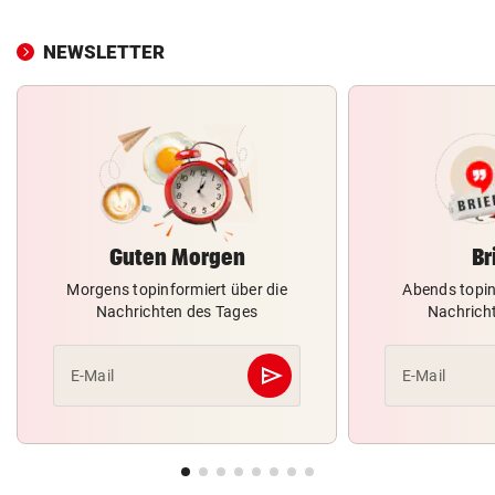
NEWSLETTER
Guten Morgen
Br
Morgens topinformiert über die
Abends topin
Nachrichten des Tages
Nachrich
send
E-Mail
E-Mail
Abschicken