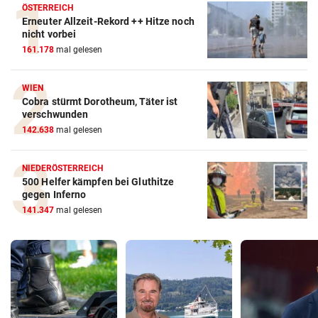
ÖSTERREICH
Erneuter Allzeit-Rekord ++ Hitze noch
nicht vorbei
161.178
mal gelesen
WIEN
Cobra stürmt Dorotheum, Täter ist
verschwunden
142.638
mal gelesen
NIEDERÖSTERREICH
500 Helfer kämpfen bei Gluthitze
gegen Inferno
141.347
mal gelesen