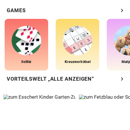
chevron_right
GAMES
Solitär
Kreuzworträtsel
Mahj
chevron_right
VORTEILSWELT „ALLE ANZEIGEN“