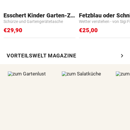
Esschert Kinder Garten-Zubehör
Fetzblau oder Schn
Schürze und Gartengerätetasche
Wetter verstehen - von Sigi F
€29,90
€25,00
chevron_right
VORTEILSWELT MAGAZINE