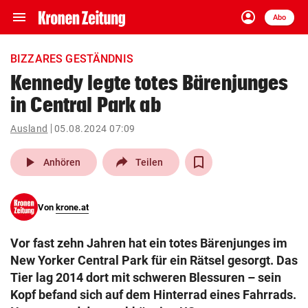
menu
account_circle
Navigation
Anmelden
Abo
close
Schließen
ein-/ausklappen
BIZZARES GESTÄNDNIS
Abonnieren
Kennedy legte totes Bärenjunges
in Central Park ab
account_circle
arrow_right
Anmelden
Ausland
05.08.2024 07:09
pin_drop
arrow_right
Bundesland auswäh
Wien
play_arrow
Anhören
Teilen
bookmark
Merkliste
Von
krone.at
Suchbegriff
search
Vor fast zehn Jahren hat ein totes Bärenjunges im
eingeben
New Yorker Central Park für ein Rätsel gesorgt. Das
Tier lag 2014 dort mit schweren Blessuren – sein
Kopf befand sich auf dem Hinterrad eines Fahrrads.