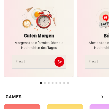
Guten Morgen
Br
Morgens topinformiert über die
Abends topin
Nachrichten des Tages
Nachrich
send
E-Mail
E-Mail
Abschicken
chevron_right
GAMES