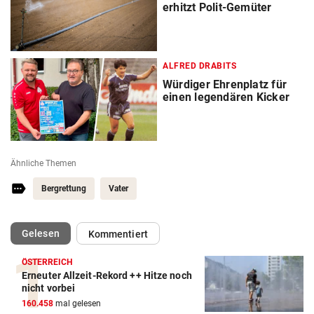
erhitzt Polit-Gemüter
ALFRED DRABITS
Würdiger Ehrenplatz für
einen legendären Kicker
Ähnliche Themen
Bergrettung
Vater
(ausgewählt)
Gelesen
Kommentiert
ÖSTERREICH
Erneuter Allzeit-Rekord ++ Hitze noch
nicht vorbei
160.458
mal gelesen