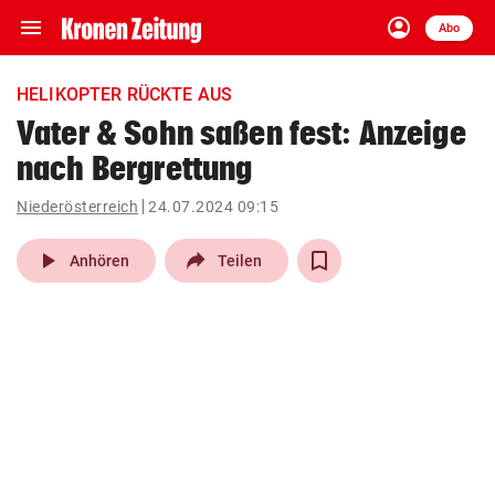
menu
account_circle
Navigation
Anmelden
Abo
close
Schließen
ein-/ausklappen
HELIKOPTER RÜCKTE AUS
Abonnieren
Vater & Sohn saßen fest: Anzeige
nach Bergrettung
account_circle
arrow_right
Anmelden
Niederösterreich
24.07.2024 09:15
pin_drop
arrow_right
Bundesland auswäh
Wien
play_arrow
Anhören
Teilen
bookmark
Merkliste
Suchbegriff
search
eingeben