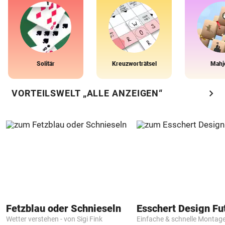
Solitär
Kreuzworträtsel
Mahj
chevron_right
VORTEILSWELT „ALLE ANZEIGEN“
Fetzblau oder Schnieseln
Wetter verstehen - von Sigi Fink
Einfache & schnelle Montag