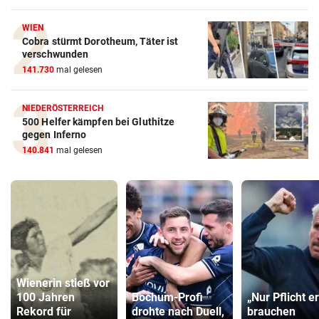
WIEN
Cobra stürmt Dorotheum, Täter ist
verschwunden
141.730
mal gelesen
NIEDERÖSTERREICH
500 Helfer kämpfen bei Gluthitze
gegen Inferno
140.841
mal gelesen
Wienerin stieß vor
100 Jahren
Bochum-Profi
„Nur Pflicht er
Rekord für
drohte nach Duell,
brauchen