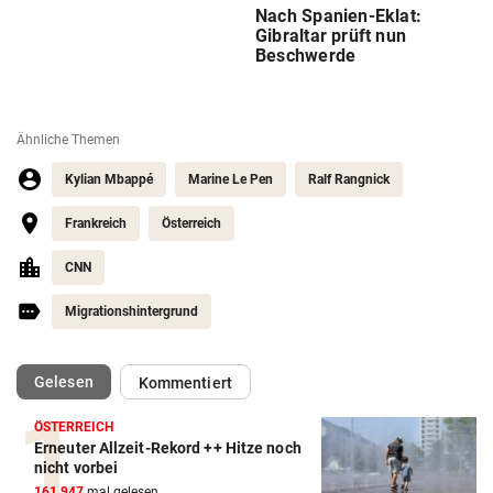
Nach Spanien-Eklat:
Gibraltar prüft nun
Beschwerde
Ähnliche Themen
Kylian Mbappé
Marine Le Pen
Ralf Rangnick
Frankreich
Österreich
CNN
Migrationshintergrund
(ausgewählt)
Gelesen
Kommentiert
ÖSTERREICH
Erneuter Allzeit-Rekord ++ Hitze noch
Action-Cam Vergleich
nicht vorbei
161.947
mal gelesen