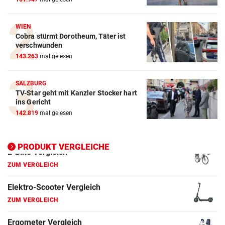
ZUM VERGLEICH
Crosstrainer Vergleich
WIEN
Cobra stürmt Dorotheum, Täter ist
ZUM VERGLEICH
verschwunden
143.263
mal gelesen
E-Bike Vergleich
ZUM VERGLEICH
SALZBURG
TV-Star geht mit Kanzler Stocker hart
Elektro-Scooter Vergleich
ins Gericht
ZUM VERGLEICH
142.819
mal gelesen
Ergometer Vergleich
ZUM VERGLEICH
PRODUKT VERGLEICHE
Fahrrad Test
ZUM VERGLEICH
Fahrradanhänger Vergleich
ZUM VERGLEICH