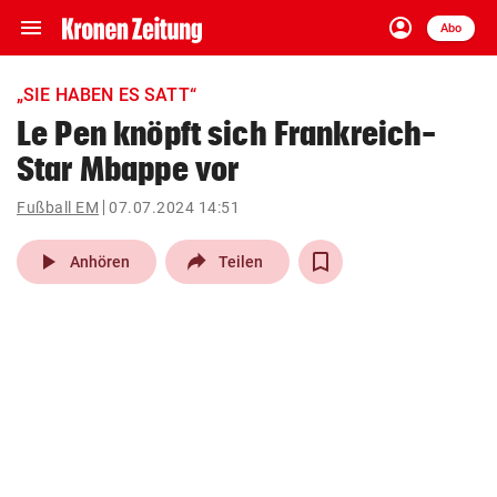
menu
account_circle
Navigation
Anmelden
Abo
close
Schließen
ein-/ausklappen
„SIE HABEN ES SATT“
Abonnieren
Le Pen knöpft sich Frankreich-
Star Mbappe vor
account_circle
arrow_right
Anmelden
Fußball EM
07.07.2024 14:51
pin_drop
arrow_right
Bundesland auswäh
Wien
play_arrow
Anhören
Teilen
bookmark
Merkliste
Suchbegriff
search
eingeben