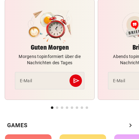
Guten Morgen
Br
Morgens topinformiert über die
Abends topin
Nachrichten des Tages
Nachrich
send
E-Mail
E-Mail
Abschicken
chevron_right
GAMES