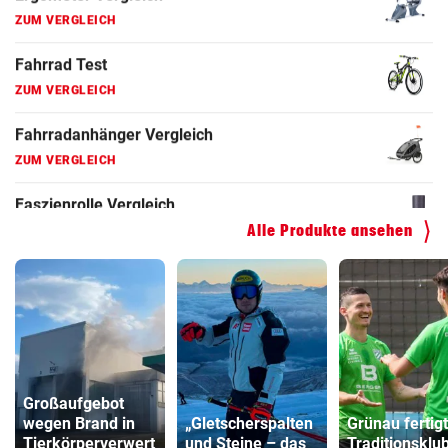
Faszienrolle Vergleich
ZUM VERGLEICH
Hoverboard Vergleich
ZUM VERGLEICH
Kinderfahrrad Vergleich
ZUM VERGLEICH
Alle Produkte ansehen
Großaufgebot
wegen Brand in
„Gletscherspalten
Grünau fertig
Tierkörperverwert
und Steine – das
Traditionsklu