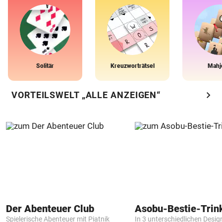
Solitär
Kreuzworträtsel
Mahj
chevron_right
VORTEILSWELT „ALLE ANZEIGEN“
Der Abenteuer Club
Asobu-Bestie-Trin
Spielerische Abenteuer mit Piatnik
In 3 unterschiedlichen Desig