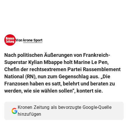
© Krone Multimedia GmbH & Co KG 2026
Muthgasse 2, 1190 Wien
Von
krone Sport
Nach politischen Äußerungen von Frankreich-
Superstar Kylian Mbappe holt Marine Le Pen,
Chefin der rechtsextremen Partei Rassemblement
National (RN), nun zum Gegenschlag aus. „Die
Franzosen haben es satt, belehrt und beraten zu
werden, wie sie wählen sollen“, kontert sie.
Kronen Zeitung als bevorzugte Google-Quelle
hinzufügen