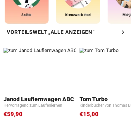
Solitär
Kreuzworträtsel
Mahj
chevron_right
VORTEILSWELT „ALLE ANZEIGEN“
Janod Lauflernwagen ABC
Tom Turbo
Hervorragend zum Laufenlernen
Kinderbücher von Thomas B
€59,90
€15,00