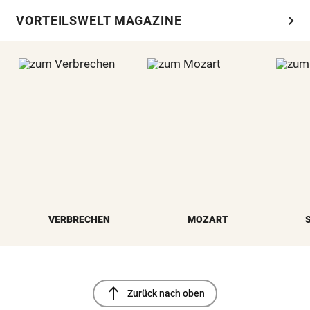
chevron_right
VORTEILSWELT MAGAZINE
VERBRECHEN
MOZART
north
Zurück nach oben