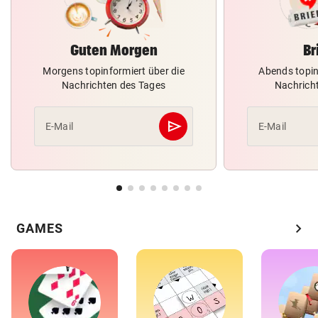
Guten Morgen
Br
Morgens topinformiert über die
Abends topin
Nachrichten des Tages
Nachrich
send
E-Mail
E-Mail
Abschicken
chevron_right
GAMES