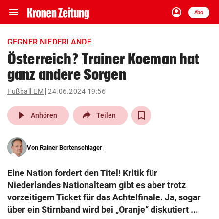
menu
account_circle
Navigation
Anmelden
Abo
close
Schließen
ein-/ausklappen
GEGNER NIEDERLANDE
Abonnieren
Österreich? Trainer Koeman hat
ganz andere Sorgen
account_circle
arrow_right
Anmelden
Fußball EM
24.06.2024 19:56
pin_drop
arrow_right
Bundesland auswäh
Wien
play_arrow
Anhören
Teilen
bookmark
Merkliste
Von
Rainer Bortenschlager
Suchbegriff
search
Eine Nation fordert den Titel! Kritik für
eingeben
Niederlandes Nationalteam gibt es aber trotz
vorzeitigem Ticket für das Achtelfinale. Ja, sogar
über ein Stirnband wird bei „Oranje“ diskutiert ...