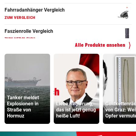
Hoverboard Vergleich
ZUM VERGLEICH
Kinderfahrrad Vergleich
ZUM VERGLEICH
Alle Produkte ansehen
Tanker meldet
Explosionen in
Liebe Regierung,
Goldkettenrä
Straße von
das ist jetzt genug
von Graz: Wei
Hormuz
heiße Luft!
Opfer vermut