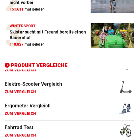
nicht vorbei
151.611
mal gelesen
E-Bike Vergleich
ZUM VERGLEICH
WINTERSPORT
Skistar sucht mit Freund bereits einen
Elektro-Scooter Vergleich
Bauernhof
ZUM VERGLEICH
118.827
mal gelesen
Ergometer Vergleich
ZUM VERGLEICH
PRODUKT VERGLEICHE
Fahrrad Test
ZUM VERGLEICH
Fahrradanhänger Vergleich
ZUM VERGLEICH
Faszienrolle Vergleich
ZUM VERGLEICH