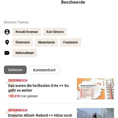
Beschwerde
Ähnliche Themen
Ronald Koeman
Xavi Simons
Österreich
Niederlande
Frankreich
Nationalteam
(ausgewählt)
Gelesen
Kommentiert
ÖSTERREICH
Das waren die heißesten Orte ++ So
Action-Cam Vergleich
geht es weiter
152.210
mal gelesen
ZUM VERGLEICH
Crosstrainer Vergleich
ÖSTERREICH
Erneuter Allzeit-Rekord ++ Hitze noch
ZUM VERGLEICH