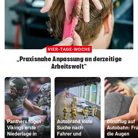
VIER-TAGE-WOCHE
„Praxisnahe Anpassung an derzeitige
Arbeitswelt“
Panthers fügen
Autobrand löste
Blindflug auf
Vikings erste
Suche nach
Autobahn: Fr
Niederlage in
Fahrer und
die Augen