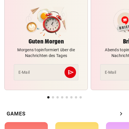
Guten Morgen
Br
Morgens topinformiert über die
Abends topin
Nachrichten des Tages
Nachrich
send
E-Mail
E-Mail
Abschicken
chevron_right
GAMES