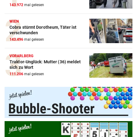
143.972
mal gelesen
WIEN
Cobra stürmt Dorotheum, Täter ist
verschwunden
143.496
mal gelesen
VORARLBERG
Traktor-Unglück: Mutter (36) meldet
Amazon-Kindle Vergleich
sich zu Wort
111.206
mal gelesen
ZUM VERGLEICH
Apple-iPad Vergleich
ZUM VERGLEICH
Apple-iPhone Vergleich
ZUM VERGLEICH
Apple Macbook Vergleich