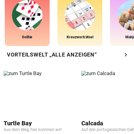
Solitär
Kreuzworträtsel
Mahj
chevron_right
VORTEILSWELT „ALLE ANZEIGEN“
Turtle Bay
Calcada
Aus dem Weg, hier kommen wir!
Auf den portugiesischen G