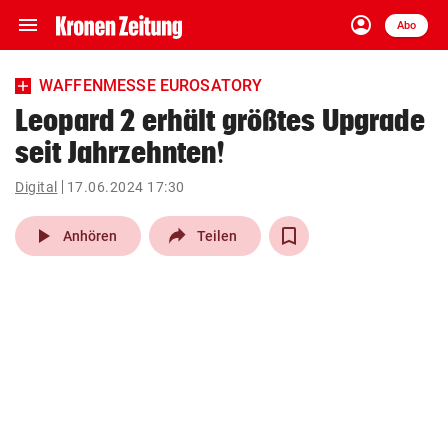
menu
account_circle
Navigation
Anmelden
Abo
close
Schließen
ein-/ausklappen
WAFFENMESSE EUROSATORY
Abonnieren
Leopard 2 erhält größtes Upgrade
seit Jahrzehnten!
account_circle
arrow_right
Anmelden
Digital
17.06.2024 17:30
pin_drop
arrow_right
Bundesland auswäh
Wien
play_arrow
Anhören
Teilen
bookmark
Merkliste
Suchbegriff
search
eingeben