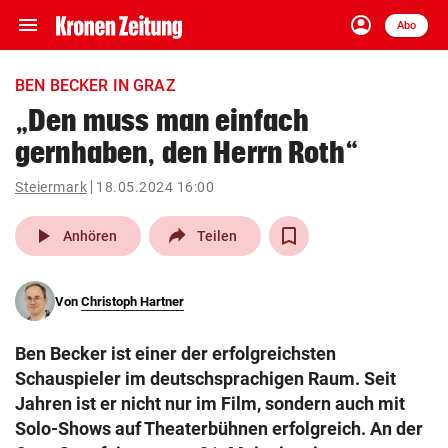
menu
account_circle
Navigation
Anmelden
Abo
close
Schließen
ein-/ausklappen
BEN BECKER IN GRAZ
Abonnieren
„Den muss man einfach
gernhaben, den Herrn Roth“
account_circle
arrow_right
Anmelden
Steiermark
18.05.2024 16:00
pin_drop
arrow_right
Bundesland auswäh
Wien
play_arrow
Anhören
Teilen
bookmark
Merkliste
Von
Christoph Hartner
Suchbegriff
search
Ben Becker ist einer der erfolgreichsten
eingeben
Schauspieler im deutschsprachigen Raum. Seit
Jahren ist er nicht nur im Film, sondern auch mit
Solo-Shows auf Theaterbühnen erfolgreich. An der