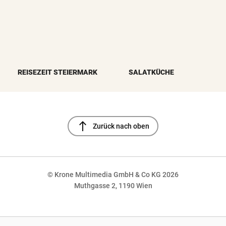
REISEZEIT STEIERMARK
SALATKÜCHE
north
Zurück nach oben
© Krone Multimedia GmbH & Co KG 2026
Muthgasse 2, 1190 Wien
NaN%