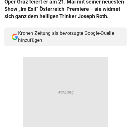
Oper Graz feiert er am 21. Mai mit seiner neuesten
© Krone Multimedia GmbH & Co KG 2026
Show „Im Exil“ Österreich-Premiere – sie widmet
Muthgasse 2, 1190 Wien
sich ganz dem heiligen Trinker Joseph Roth.
Kronen Zeitung als bevorzugte Google-Quelle
hinzufügen