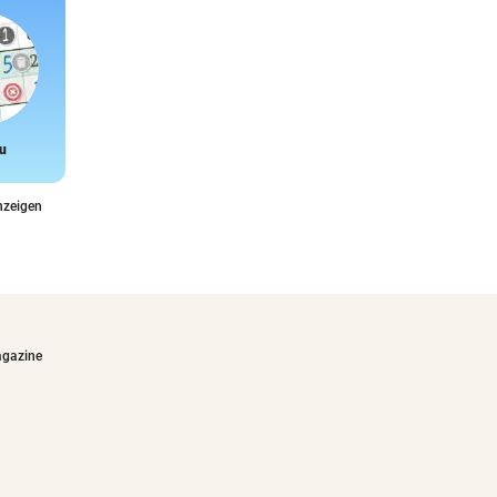
u
Snake
nzeigen
agazine