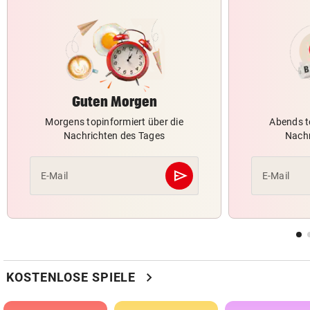
Guten Morgen
Morgens topinformiert über die
Abends t
Nachrichten des Tages
Nachr
send
E-Mail
E-Mail
Abschicken
chevron_right
KOSTENLOSE SPIELE