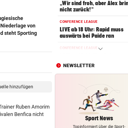
„Wir sind froh, aber Alex bri
nicht zurück!“
ugiesische
CONFERENCE LEAGUE
-Niederlage von
LIVE ab 18 Uhr: Rapid muss
 steht Sporting
auswärts bei Paide ran
CONFERENCE LEAGUE
LIVE ab 19.30 Uhr: Beitar
Jerusalem gegen Austria!
NEWSLETTER
EUROPA-LEAGUE-TICKER
LIVE ab 19 Uhr: Red Bull Sal
uelle hinzufügen
gegen FC Pafos!
DAS SAGT STURM-COACH
geste
 Trainer Ruben Amorim
Charakterprobe! „Das sprich
valen Benfica nicht
die Mannschaft“
Sport News
Topinformiert über die Sport-
WIEDERHOLUNGSTÄTER
geste