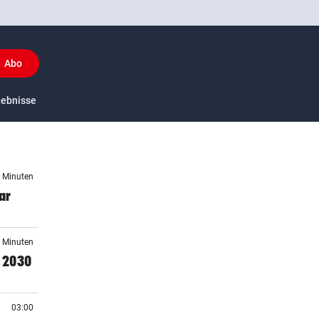
Abo
y
gebnisse
US-Sport
1 Minuten
ar
6 Minuten
 2030
03:00