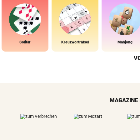
Solitär
Kreuzworträtsel
Mahjong
V
MAGAZINE 