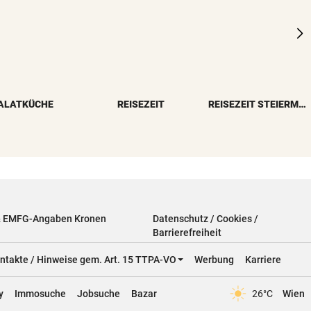
ALATKÜCHE
REISEZEIT
REISEZEIT STEIERMARK
& EMFG-Angaben Kronen
Datenschutz / Cookies /
Barrierefreiheit
ntakte / Hinweise gem. Art. 15 TTPA-VO
Werbung
Karriere
y
Immosuche
Jobsuche
Bazar
26°C
Wien