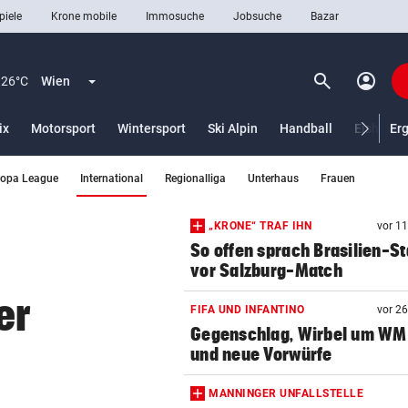
piele
Krone mobile
Immosuche
Jobsuche
Bazar
search
account_circle
Menü aufklappen
Suchen
26°C
Wien
ix
Motorsport
Wintersport
Ski Alpin
Handball
Eishocke
Er
(ausgewählt)
ropa League
International
Regionalliga
Unterhaus
Frauen
len
„KRONE“ TRAF IHN
vor 1
So offen sprach Brasilien-St
vor Salzburg-Match
er
FIFA UND INFANTINO
vor 2
Gegenschlag, Wirbel um WM
und neue Vorwürfe
MANNINGER UNFALLSTELLE