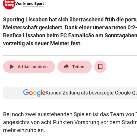
Von
krone Sport
© Krone Multimedia GmbH & Co KG 2026
Muthgasse 2, 1190 Wien
Sporting Lissabon hat sich überraschend früh die port
Meisterschaft gesichert. Dank einer unerwarteten 0:2
Benfica Lissabon beim FC Famalicão am Sonntagabend
vorzeitig als neuer Meister fest.
play_arrow
Artikel anhören
Teilen
Kronen Zeitung als bevorzugte Google-Q
Bei noch zwei ausstehenden Spielen ist das Team von
angesichts von acht Punkten Vorsprung vor dem Stadtri
mehr einzuholen.