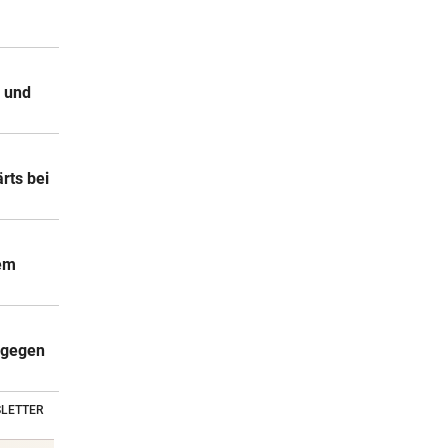
 und
rts bei
lem
g gegen
LETTER