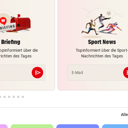
Briefing
Sport News
opinformiert über die
Topinformiert über die Sport
ichten des Tages
Nachrichten des Tages
send
s
E-Mail
Abschicken
Alle