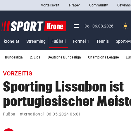
Vorteilswelt
ePaper
Community
Gewinns
close
Schließen
menu
Menü aufklappen
Do., 06.08.2026
Abonnieren
(ausgewählt)
krone.at
Streaming
Fußball
Formel 1
Tennis
Sport-M
account_circle
arrow_right
Anmelden
Bundesliga
2. Liga
Deutsche Bundesliga
Champions League
Eu
pin_drop
arrow_right
Bundesland auswäh
Wien
VORZEITIG
bookmark
Merkliste
Sporting Lissabon ist
portugiesischer Meist
Suchbegriff
search
eingeben
Fußball International
06.05.2024 06:01