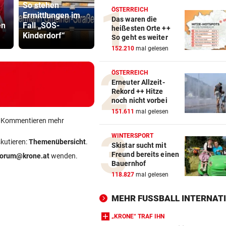
So stehen
Zwei
Abhöraffär
ÖSTERREICH
Ermittlungen im
Jungunternehmer
Ermittlung
Das waren die
en
Fall „SOS-
entdecken das
gegen ORF
heißesten Orte ++
Kinderdorf“
Silicon Valley
Stiftungsra
So geht es weiter
152.210
mal gelesen
ÖSTERREICH
Erneuter Allzeit-
Rekord ++ Hitze
noch nicht vorbei
151.611
mal gelesen
ein Kommentieren mehr
WINTERSPORT
skutieren:
Themenübersicht
.
Skistar sucht mit
Freund bereits einen
forum@krone.at
wenden.
Bauernhof
118.827
mal gelesen
MEHR FUSSBALL INTERNATI
„KRONE“ TRAF IHN