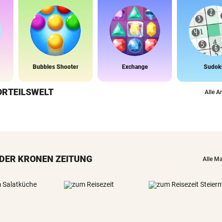
Bubbles Shooter
Exchange
Sudok
ORTEILSWELT
Alle A
DER KRONEN ZEITUNG
Alle M