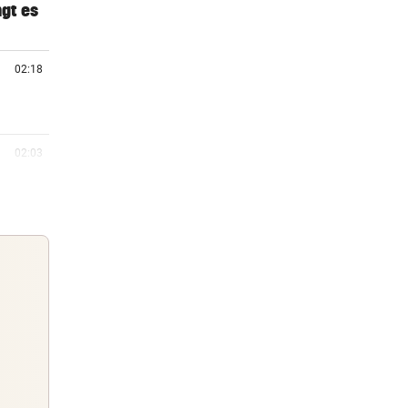
ngt es
02:18
02:03
02:03
zburg
rn, 21:48
t für
Guten Morgen
Morgens topinformiert über die
rn, 20:38