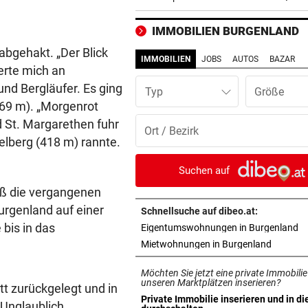
entdeckt
IMMOBILIEN BURGENLAND
DER SCHNEE GEHT AUS
vor ein
abgehakt. „Der Blick
Hitzewelle: Nächstes
IMMOBILIEN
JOBS
AUTOS
BAZAR
erte mich an
Sommerskigebiet schließt
und Bergläufer. Es ging
Typ
VON HOF VERSCHWUNDEN
vor ein
69 m). „Morgenrot
Vermisstes Kätzchen-Quartet
 St. Margarethen fuhr
wieder vereint
elberg (418 m) rannte.
KLIMA UND KRAFTWERK
vor ein
Suchen auf
Zu wenig Wasser: Kanu-Pion
ieß die vergangenen
erhebt Vorwürfe
rgenland auf einer
Schnellsuche auf dibeo.at:
 bis in das
in
Eigentumswohnungen in Burgenland
STRAFTÄTER RASTETE AUS
vor ein
in neuem
Mietwohnungen in Burgenland
Bei Abschiebeversuch mit H
Ansteckung gedroht
Möchten Sie jetzt eine private Immobilie
unseren Marktplätzen inserieren?
tt zurückgelegt und in
GAK-TRAINER BRENNT:
vor ein
Private Immobilie inserieren und in di
nglaublich,
in neuem Tab öffnen