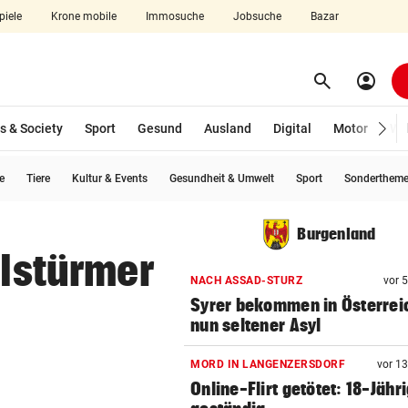
piele
Krone mobile
Immosuche
Jobsuche
Bazar
search
account_circle
Menü aufklappen
Suchen
s & Society
Sport
Gesund
Ausland
Digital
Motor
Wir
e
Tiere
Kultur & Events
Gesundheit & Umwelt
Sport
Sonderthem
len
Burgenland
elstürmer
NACH ASSAD-STURZ
vor 
Syrer bekommen in Österrei
nun seltener Asyl
MORD IN LANGENZERSDORF
vor 1
Online-Flirt getötet: 18-Jähr