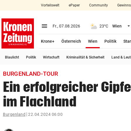
Vorteilswelt
ePaper
Community
Gewinns
close
Schließen
menu
Menü aufklappen
Fr., 07.08.2026
23°C
Wien
Abonnieren
(ausgewählt)
Krone+
Österreich
Wien
Politik
Star
account_circle
arrow_right
Anmelden
Blaulicht
Politik
Wirtschaft
Kriminalität & Sicherheit
Land & Leut
pin_drop
arrow_right
Bundesland auswäh
Wien
BURGENLAND-TOUR
bookmark
Merkliste
Ein erfolgreicher Gipf
im Flachland
Suchbegriff
search
eingeben
Burgenland
22.04.2024 06:00