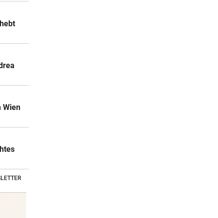
rhebt
drea
n Wien
chtes
LETTER