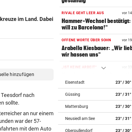
geständig
RIVALE GEHT LEER AUS
vor 1
lkreuze im Land. Dabei
Hammer-Wechsel bestätigt: 
will zu Barcelona!“
OFFENE WORTE ÜBER SOHN
vor 1
Arabella Kiesbauer: „Wir lie
wir hassen uns“
„IST KEINE ARBEIT“
vor 3
uelle hinzufügen
Kanzler empört mit Sager üb
Kinderbetreuung
Eisenstadt
23° / 30°
n Teesdorf nach
Güssing
23° / 31°
ANGRIFF VOR UNTERRICHT
vor 3
Schüsse an Schule in Thaila
 sollte.
Mattersburg
23° / 30°
Mehrere Todesopfer
terreicher an nur einem
Neusiedl am See
23° / 31°
tunden war der 57-
RÄTSELHAFTER FALL
vor ein
 Anfahrten mit dem Auto
Hantavirus bei Frankreich-T
Oberpullendorf
23° / 30°