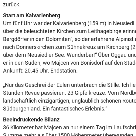
zurück.
Start am Kalvarienberg
Um fünf Uhr war der Kalvarienberg (159 m) in Neusiedl 
über die beleuchteten Kirchen zum Leithagebirge erinn
Bergdörfer in den Dolomiten“, so der erfahrene Alpinist 
nach Donnerskirchen zum Sühnekreuz am Kirchberg (2
über dem Neusiedler See. Wunderbar!“ Über Oggau und
er in den Süden, wo Majcen von Bonisdorf auf den Stad
Ankunft: 20.45 Uhr. Endstation.
„Nur das Geschrei der Eulen unterbrach die Stille. Ich l
Stunden Revue passieren. 23 Gipfelkreuze. Vom Nordbu
landschaftlich einzigartigen, unglaublich schönen Route
Südburgenland. Ein fantastisches Erlebnis.“
Beeindruckende Bilanz
36 Kilometer hat Majcen an nur einem Tag im Laufschri
Summe mehr als über 1500 Höhenmeter überwunden. U