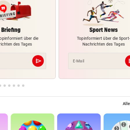
Briefing
Sport News
opinformiert über die
Topinformiert über die Sport
ichten des Tages
Nachrichten des Tages
send
s
E-Mail
Abschicken
Alle