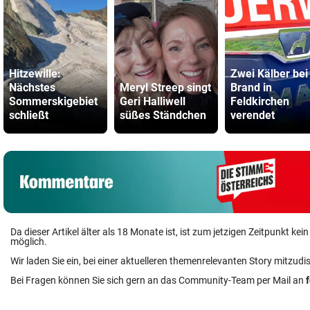
Hitzewille:
Zwei Kälber bei
Nächstes
Meryl Streep singt
Brand in
Sommerskigebiet
Geri Halliwell
Feldkirchen
schließt
süßes Ständchen
verendet
Da dieser Artikel älter als 18 Monate ist, ist zum jetzigen Zeitpunkt k
möglich.
Wir laden Sie ein, bei einer aktuelleren themenrelevanten Story mitzudi
Bei Fragen können Sie sich gern an das Community-Team per Mail an