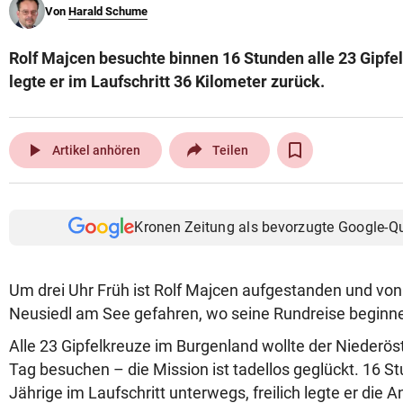
Von
Harald Schume
© Krone Multimedia GmbH & Co KG 2026
Muthgasse 2, 1190 Wien
Rolf Majcen besuchte binnen 16 Stunden alle 23 Gipfe
legte er im Laufschritt 36 Kilometer zurück.
play_arrow
Artikel anhören
Teilen
Kronen Zeitung als bevorzugte Google-Q
Um drei Uhr Früh ist Rolf Majcen aufgestanden und vo
Neusiedl am See gefahren, wo seine Rundreise beginnen
Alle 23 Gipfelkreuze im Burgenland wollte der Niederös
Tag besuchen – die Mission ist tadellos geglückt. 16 S
Jährige im Laufschritt unterwegs, freilich legte er die