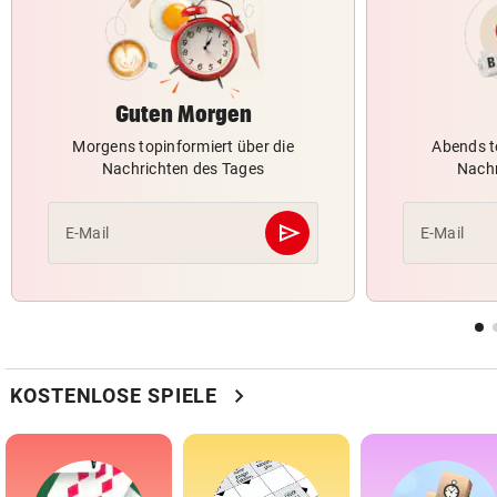
Guten Morgen
Morgens topinformiert über die
Abends t
Nachrichten des Tages
Nachr
send
E-Mail
E-Mail
Abschicken
chevron_right
KOSTENLOSE SPIELE