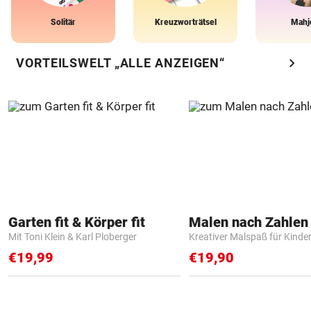
Solitär
Kreuzworträtsel
Mahj
chevron_right
VORTEILSWELT „ALLE ANZEIGEN“
Garten fit & Körper fit
Mit Toni Klein & Karl Ploberger
Kreativer Malspaß für Kinde
€19,99
€19,90