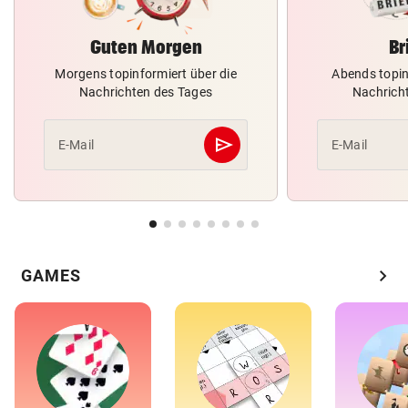
Guten Morgen
Br
Morgens topinformiert über die
Abends topin
Nachrichten des Tages
Nachrich
send
E-Mail
E-Mail
Abschicken
chevron_right
GAMES