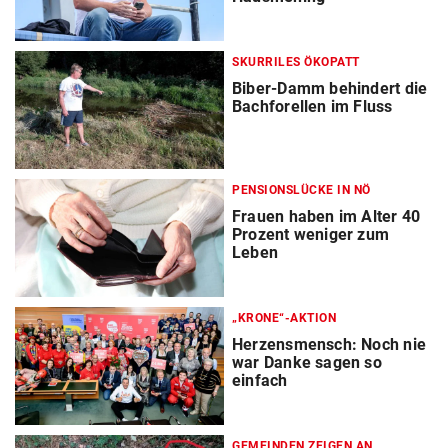
SKURRILES ÖKOPATT
Biber-Damm behindert die
Bachforellen im Fluss
PENSIONSLÜCKE IN NÖ
Frauen haben im Alter 40
Prozent weniger zum
Leben
„KRONE“-AKTION
Herzensmensch: Noch nie
war Danke sagen so
einfach
GEMEINDEN ZEIGEN AN