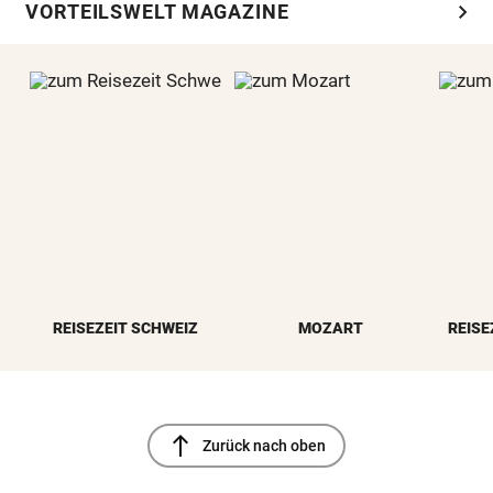
chevron_right
VORTEILSWELT MAGAZINE
REISEZEIT SCHWEIZ
MOZART
REISE
north
Zurück nach oben