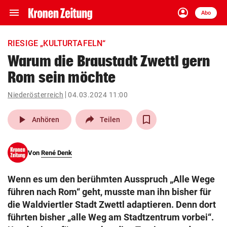
menu
account_circle
Navigation
Anmelden
Abo
close
Schließen
ein-/ausklappen
RIESIGE „KULTURTAFELN“
Abonnieren
Warum die Braustadt Zwettl gern
Rom sein möchte
account_circle
arrow_right
Anmelden
Niederösterreich
04.03.2024 11:00
pin_drop
arrow_right
Bundesland auswäh
Wien
play_arrow
Anhören
Teilen
bookmark
Merkliste
Von
René Denk
Suchbegriff
search
Wenn es um den berühmten Ausspruch „Alle Wege
eingeben
führen nach Rom“ geht, musste man ihn bisher für
die Waldviertler Stadt Zwettl adaptieren. Denn dort
führten bisher „alle Weg am Stadtzentrum vorbei“.