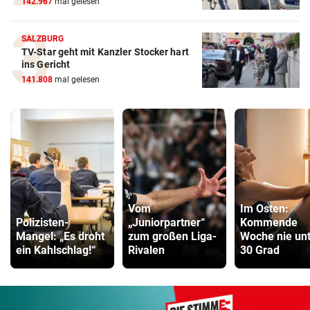
142.967
mal gelesen
SALZBURG
TV-Star geht mit Kanzler Stocker hart
ins Gericht
141.808
mal gelesen
Vom
Im Osten:
Polizisten-
„Juniorpartner“
Kommende
Mangel: „Es droht
zum großen Liga-
Woche nie un
ein Kahlschlag!“
Rivalen
30 Grad