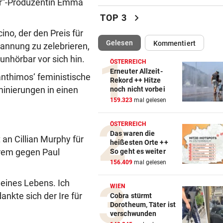
mer“-Produzentin Emma
Mutiges Hollywood wird zur
chevron_right
TOP 3
violetten Realität
ino, der den Preis für
(ausgewählt)
Gelesen
Kommentiert
pannung zu zelebrieren,
SCHONUNG ANGESAGT
vor 4
Operation bei ÖSV-Skistar
nhörbar vor sich hin.
ÖSTERREICH
erfolgreich verlaufen!
Erneuter Allzeit-
anthimos‘ feministische
Rekord ++ Hitze
minierungen in einen
noch nicht vorbei
VOR FOOTBALL-MATCH
vor ein
159.323
mal gelesen
Wikinger entern Museum: „
hat Spaß gemacht!“
ÖSTERREICH
Das waren die
31 GRAD IN ITALIEN
vor ein
 an Cillian Murphy für
heißesten Orte ++
Mittelmeer erreicht immer w
erem gegen Paul
So geht es weiter
neue Höchstwerte
156.409
mal gelesen
meines Lebens. Ich
RADSPORT
vor ein
WIEN
Gall behauptet Burgos-Führ
nkte sich der Ire für
Cobra stürmt
Dorotheum, Täter ist
vor dem Schlusstag!
verschwunden