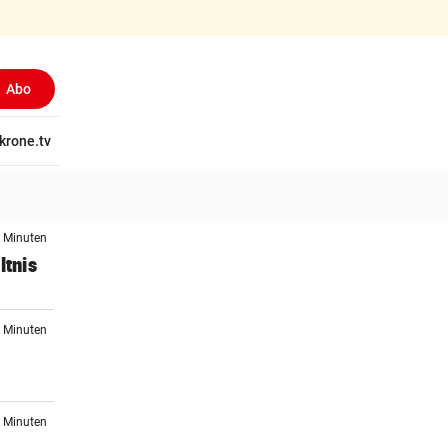
Abo
tschaft
krone.tv
Wissen
Gericht
Kolumnen
Freizeit
Reise
Ti
0 Minuten
ltnis
0 Minuten
n
0 Minuten