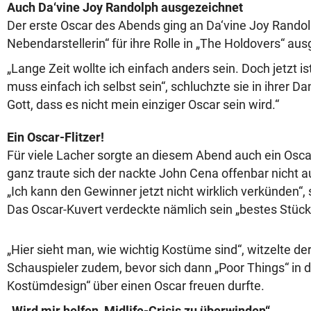
Auch Da‘vine Joy Randolph ausgezeichnet
Der erste Oscar des Abends ging an Da‘vine Joy Randolp
Nebendarstellerin“ für ihre Rolle in „The Holdovers“ a
„Lange Zeit wollte ich einfach anders sein. Doch jetzt is
muss einfach ich selbst sein“, schluchzte sie in ihrer D
Gott, dass es nicht mein einziger Oscar sein wird.“
Ein Oscar-Flitzer!
Für viele Lacher sorgte an diesem Abend auch ein Oscar
ganz traute sich der nackte John Cena offenbar nicht a
„Ich kann den Gewinner jetzt nicht wirklich verkünden“, s
Das Oscar-Kuvert verdeckte nämlich sein „bestes Stück
„Hier sieht man, wie wichtig Kostüme sind“, witzelte de
Schauspieler zudem, bevor sich dann „Poor Things“ in d
Kostümdesign“ über einen Oscar freuen durfte.
„Wird mir helfen, Midlife-Crisis zu überwinden“