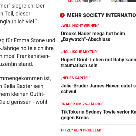
140.245
mal gelesen
BEI POLEN-CHALLENGER
vor ein
mer“ siegreich. Der
Nervenstarker Schwärzler zi
n Teil, dieser
MEHR SOCIETY INTERNATI
ins Halbfinale ein
glaublich viel.“
„WILL NICHT WEINEN“
ZANK WÄHREND FERIEN
vor 
Brooks Nader mega hot beim
Geschwister: Warum jetzt so 
„Baywatch“-Abschluss
ieg für Emma Stone und
die Fetzen fliegen
-Jährige holte sich ihre
„HÖLLISCHE MIXTUR“
thimos‘ Frankenstein-
„WILL NICHT WEINEN“
vor 
Rupert Grint: Leben mit Baby kan
uzentin stand.
traumatisch sein
Brooks Nader mega hot bei
„Baywatch“-Abschluss
usammengekommen ist,
„NEUES KAPITEL“
Jolie-Bruder James Haven outet s
 Bella Baxter sein
schwul
inem kleinen Outfit-
leid gerissen - wohl
TRAUER UM 26-JÄHRIGE
TikTokerin Sydney Towle verlor 
gegen Krebs
HITZE? KEIN PROBLEM!