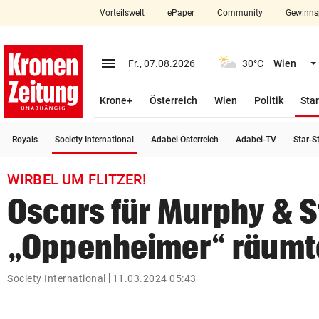
Vorteilswelt
ePaper
Community
Gewinns
close
Schließen
menu
Menü aufklappen
Fr., 07.08.2026
30°C
Wien
Abonnieren
Krone+
Österreich
Wien
Politik
Star
account_circle
arrow_right
Anmelden
(ausgewählt)
Royals
Society International
Adabei Österreich
Adabei-TV
Star-S
pin_drop
arrow_right
Bundesland auswäh
Wien
WIRBEL UM FLITZER!
bookmark
Merkliste
Oscars für Murphy & S
„Oppenheimer“ räumt
Suchbegriff
search
eingeben
Society International
11.03.2024 05:43