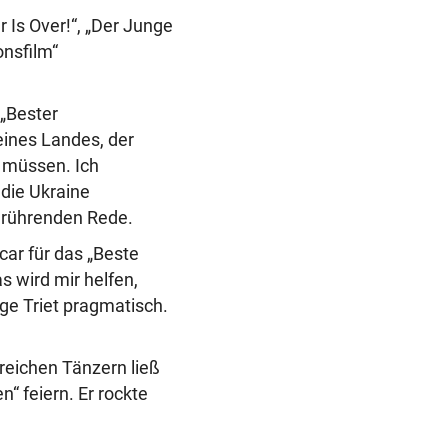
r Is Over!“, „Der Junge
onsfilm“
 „Bester
eines Landes, der
n müssen. Ich
 die Ukraine
berührenden Rede.
car für das „Beste
s wird mir helfen,
ige Triet pragmatisch.
reichen Tänzern ließ
“ feiern. Er rockte