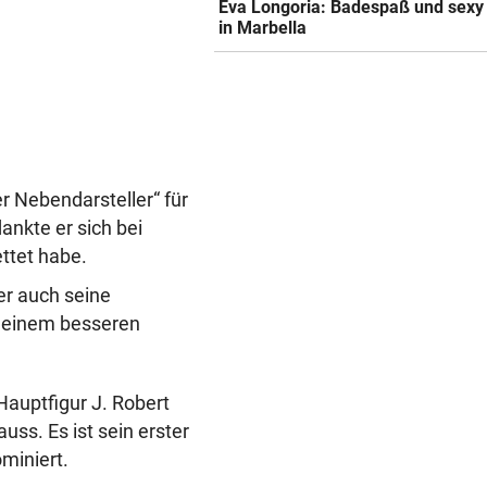
Eva Longoria: Badespaß und sexy
in Marbella
r Nebendarsteller“ für
ankte er sich bei
ettet habe.
er auch seine
u einem besseren
auptfigur J. Robert
ss. Es ist sein erster
miniert.