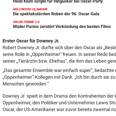
Heidi Klum sorgte für Hingucker bei Oscar-Party
HOLLYWOOD-GLAMOUR
Die spektakulärsten Roben der 96. Oscar-Gala
OSCAR-PANNE 2.0:
Müder Pacino zerstört Verkündung des besten Films
Erster Oscar für Downey Jr.
Robert Downey Jr. durfte sich über den Oscar als „Beste
seine Rolle in „Oppenheimer“ freuen. In seiner Rede bed
seiner „Tierärztin bzw. Ehefrau“, die ihm das Leben ger
„Das gesamte Ensemble war einfach super“, bedachte 
„Oppenheimer“-Kollegen mit Dank. „Ich bin durch sie z
Menschen geworden.“
Downey Jr. spielt in dem Drama den Kontrahenten der H
Oppenheimer, den Politiker und Unternehmer Lewis Strau
Oscar, der US-Amerikaner war zuvor bereits zweimal no