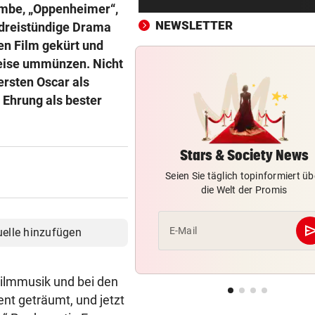
Vorarlbergs Polizei braucht j
ombe, „Oppenheimer“,
Hilfe von außen
NEWSLETTER
 dreistündige Drama
en Film gekürt und
WK-LEITER RAUSGEWORFEN
vor 3
eise ummünzen. Nicht
Aussagen von Thaler sorgen
ersten Oscar als
Gericht für Staunen
 Ehrung als bester
BEQUEM NACH VENEDIG?
vor 3
ÖBB-Odyssee: „Haben uns 
sterben lassen“
Stars & Society News
Seien Sie täglich topinformiert üb
VERHEERENDE UNWETTER
vor 3
die Welt der Promis
Der Tag danach: „Es sieht au
am Schlachtfeld“
se
E-Mail
uelle hinzufügen
OBJEKTIVE BEWERTUNGEN?
vor 4
Polit-Streit um Millionen Eur
ilmmusik und bei den
der Landeskassa
nt geträumt, und jetzt
AUSTRIA WIEN
vor 4