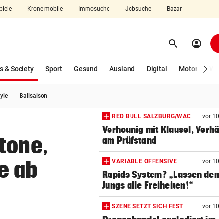
piele
Krone mobile
Immosuche
Jobsuche
Bazar
search
account_circle
Menü aufklappen
Suchen
(ausgewählt)
s & Society
Sport
Gesund
Ausland
Digital
Motor
Wir
tyle
Ballsaison
len
RED BULL SALZBURG/WAC
vor 1
Verhounig mit Klausel, Verhä
tone,
am Prüfstand
e ab
VARIABLE OFFENSIVE
vor 1
Rapids System? „Lassen de
Jungs alle Freiheiten!“
SZENE SETZT SICH FEST
vor 1