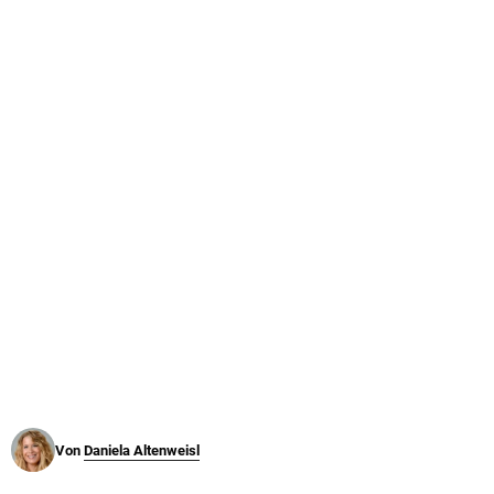
© Krone Multimedia GmbH & Co KG 2026
Muthgasse 2, 1190 Wien
Von
Daniela Altenweisl