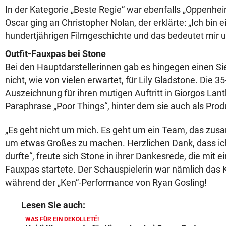
In der Kategorie „Beste Regie“ war ebenfalls „Oppenhei
Oscar ging an Christopher Nolan, der erklärte: „Ich bin ei
hundertjährigen Filmgeschichte und das bedeutet mir un
Outfit-Fauxpas bei Stone
Bei den Hauptdarstellerinnen gab es hingegen einen S
nicht, wie von vielen erwartet, für Lily Gladstone. Die 35
Auszeichnung für ihren mutigen Auftritt in Giorgos Lan
Paraphrase „Poor Things“, hinter dem sie auch als Prod
„Es geht nicht um mich. Es geht um ein Team, das z
um etwas Großes zu machen. Herzlichen Dank, dass ich
durfte“, freute sich Stone in ihrer Dankesrede, die mit e
Fauxpas startete. Der Schauspielerin war nämlich das K
während der „Ken“-Performance von Ryan Gosling!
Lesen Sie auch:
WAS FÜR EIN DEKOLLETÉ!