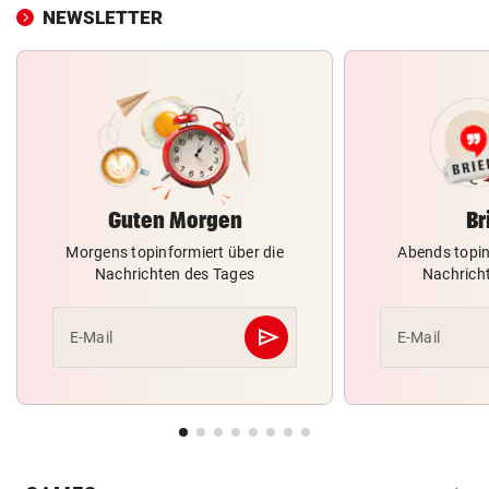
NEWSLETTER
Guten Morgen
Br
Morgens topinformiert über die
Abends topin
Nachrichten des Tages
Nachrich
send
E-Mail
E-Mail
Abschicken