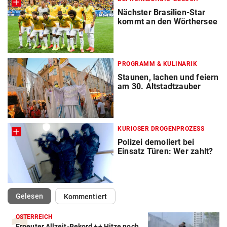
Nächster Brasilien-Star
kommt an den Wörthersee
PROGRAMM & KULINARIK
Staunen, lachen und feiern
am 30. Altstadtzauber
KURIOSER DROGENPROZESS
Polizei demoliert bei
Einsatz Türen: Wer zahlt?
(ausgewählt)
Gelesen
Kommentiert
ÖSTERREICH
Erneuter Allzeit-Rekord ++ Hitze noch