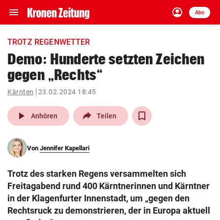
menu
account_circle
Navigation
Anmelden
Abo
close
Schließen
ein-/ausklappen
TROTZ REGENWETTER
Abonnieren
Demo: Hunderte setzten Zeichen
gegen „Rechts“
account_circle
arrow_right
Anmelden
Kärnten
23.02.2024 18:45
pin_drop
arrow_right
Bundesland auswäh
Wien
play_arrow
Anhören
Teilen
bookmark
Merkliste
Von
Jennifer Kapellari
Suchbegriff
search
Trotz des starken Regens versammelten sich
eingeben
Freitagabend rund 400 Kärntnerinnen und Kärntner
in der Klagenfurter Innenstadt, um „gegen den
Rechtsruck zu demonstrieren, der in Europa aktuell