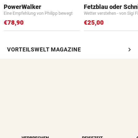
PowerWalker
Fetzblau oder Schn
Eine Empfehlung von Philipp bewegt
Wetter verstehen - von Sigi F
€78,90
€25,00
chevron_right
VORTEILSWELT MAGAZINE
VERBRECHEN
REISEZEIT