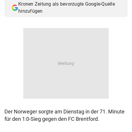
Kronen Zeitung als bevorzugte Google-Quelle
© Krone Multimedia GmbH & Co KG 2026
hinzufügen
Muthgasse 2, 1190 Wien
Der Norweger sorgte am Dienstag in der 71. Minute
für den 1:0-Sieg gegen den FC Brentford.