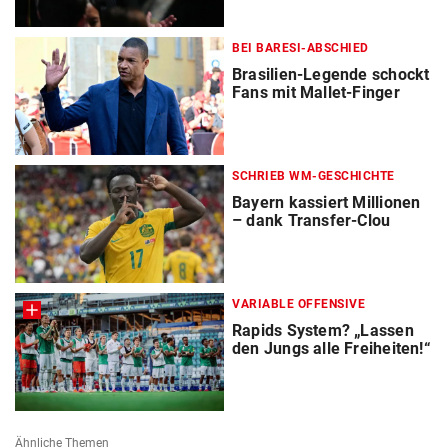
BEI BARESI-ABSCHIED
Brasilien-Legende schockt
Fans mit Mallet-Finger
SCHRIEB WM-GESCHICHTE
Bayern kassiert Millionen
– dank Transfer-Clou
VARIABLE OFFENSIVE
Rapids System? „Lassen
den Jungs alle Freiheiten!“
Ähnliche Themen