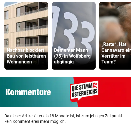
„Ratte“: Hat
Nachbar blockiert
Dementer Mann
Cannavaro ei
Bau von leistbaren
(73) in Wolfsberg
Verräter im
Wohnungen
abgängig
Team?
Da dieser Artikel älter als 18 Monate ist, ist zum jetzigen Zeitpunkt
kein Kommentieren mehr möglich.