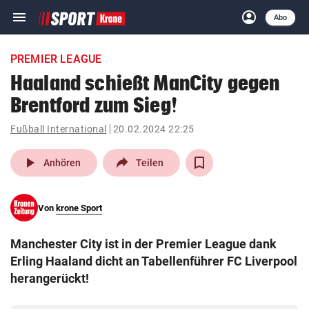
menu
account_circle
Navigation
Anmelden
Abo
close
Schließen
ein-/ausklappen
PREMIER LEAGUE
Abonnieren
Haaland schießt ManCity gegen
Brentford zum Sieg!
account_circle
arrow_right
Anmelden
Fußball International
20.02.2024 22:25
pin_drop
arrow_right
Bundesland auswäh
Wien
play_arrow
Anhören
Teilen
bookmark
Merkliste
Von
krone Sport
Suchbegriff
search
Manchester City ist in der Premier League dank
eingeben
Erling Haaland dicht an Tabellenführer FC Liverpool
herangerückt!