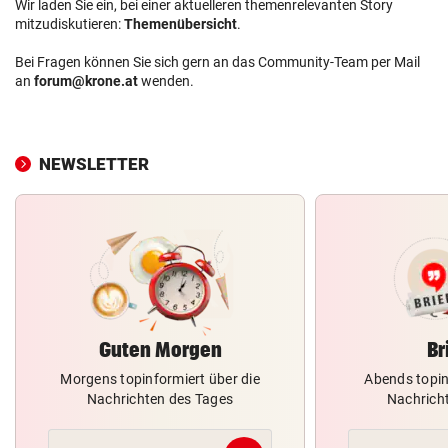
Wir laden Sie ein, bei einer aktuelleren themenrelevanten Story
mitzudiskutieren:
Themenübersicht
.
Bei Fragen können Sie sich gern an das Community-Team per Mail
an
forum@krone.at
wenden.
NEWSLETTER
Guten Morgen
Br
Morgens topinformiert über die
Abends topin
Nachrichten des Tages
Nachrich