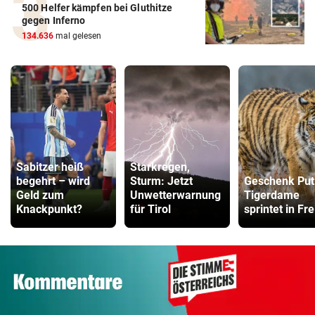
500 Helfer kämpfen bei Gluthitze
gegen Inferno
134.636
mal gelesen
Sabitzer heiß
Starkregen,
begehrt – wird
Sturm: Jetzt
Geschenk Put
Geld zum
Unwetterwarnung
Tigerdame
Knackpunkt?
für Tirol
sprintet in Fre