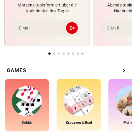
Morgens topinformiert über die
Abends topin
Nachrichten des Tages
Nachrich
send
E-Mail
E-Mail
Abschicken
chevron_right
GAMES
Solitär
Kreuzworträtsel
Mahj