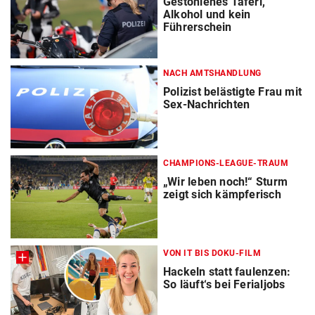
Gestohlenes Taferl,
Alkohol und kein
Führerschein
NACH AMTSHANDLUNG
Polizist belästigte Frau mit
Sex-Nachrichten
CHAMPIONS-LEAGUE-TRAUM
„Wir leben noch!“ Sturm
zeigt sich kämpferisch
VON IT BIS DOKU-FILM
Hackeln statt faulenzen:
So läuft‘s bei Ferialjobs