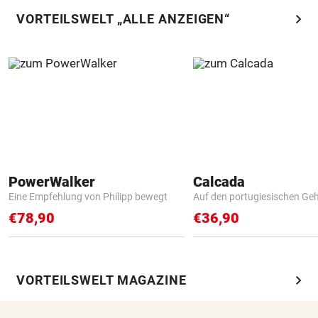
chevron_right
VORTEILSWELT „ALLE ANZEIGEN“
PowerWalker
Calcada
Eine Empfehlung von Philipp bewegt
Auf den portugiesischen G
€78,90
€36,90
chevron_right
VORTEILSWELT MAGAZINE