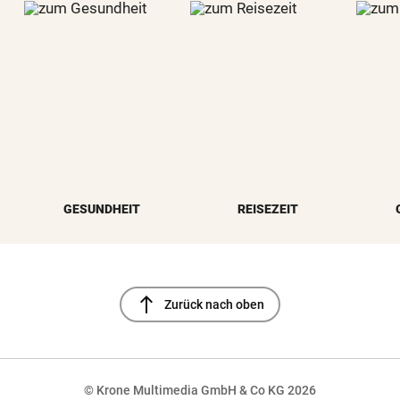
GESUNDHEIT
REISEZEIT
north
Zurück nach oben
© Krone Multimedia GmbH & Co KG 2026