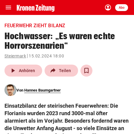
menu
account_circle
Navigation
Anmelden
Abo
close
Schließen
ein-/ausklappen
FEUERWEHR ZIEHT BILANZ
Abonnieren
Hochwasser: „Es waren echte
Horrorszenarien“
account_circle
arrow_right
Anmelden
Steiermark
15.02.2024 18:00
pin_drop
arrow_right
Bundesland auswäh
Wien
play_arrow
Anhören
Teilen
bookmark
Merkliste
Von
Hannes Baumgartner
Suchbegriff
search
Einsatzbilanz der steirischen Feuerwehren: Die
eingeben
Florianis wurden 2023 rund 3000-mal öfter
alarmiert als im Vorjahr. Besonders fordernd waren
die Unwetter Anfang August - so viele Einsätze an